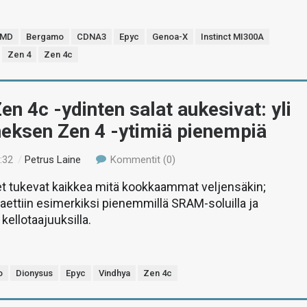
MD
Bergamo
CDNA3
Epyc
Genoa-X
Instinct MI300A
Zen 4
Zen 4c
n 4c -ydinten salat aukesivat: yli
eksen Zen 4 -ytimiä pienempiä
:32
/
Petrus Laine
Kommentit (0)
et tukevat kaikkea mitä kookkaammat veljensäkin;
haettiin esimerkiksi pienemmillä SRAM-soluilla ja
kellotaajuuksilla.
o
Dionysus
Epyc
Vindhya
Zen 4c