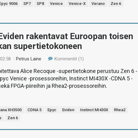
Epyc 9006
SP7
SP8
Venice
Venice-X
Verano
Zen 6
Eviden rakentavat Euroopan toisen
kan supertietokoneen
 02:58
/
Petrus Laine
Kommentit (1)
itettava Alice Recoque -supertietokone perustuu Zen 6 -
pyc Venice -prosessoreihin, Instinct MI430X -CDNA 5 -
 sekä FPGA-piireihin ja Rhea2-prosessoreihin.
uana XH3500
CDNA 5
Epyc
Eviden
Instinct MI430X
Rhea2
e
Zen 6