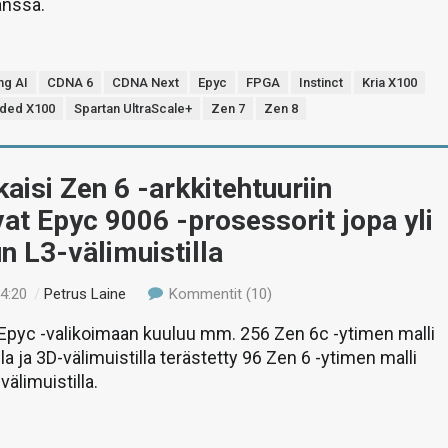
anssa.
ng AI
CDNA 6
CDNA Next
Epyc
FPGA
Instinct
Kria X100
ded X100
Spartan UltraScale+
Zen 7
Zen 8
aisi Zen 6 -arkkitehtuuriin
at Epyc 9006 -prosessorit jopa yli
n L3-välimuistilla
14:20
/
Petrus Laine
Kommentit (10)
Epyc -valikoimaan kuuluu mm. 256 Zen 6c -ytimen malli
la ja 3D-välimuistilla terästetty 96 Zen 6 -ytimen malli
älimuistilla.