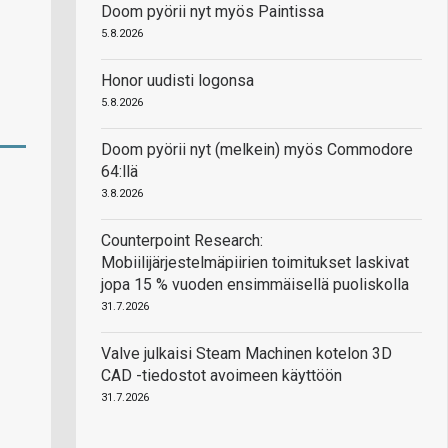
Doom pyörii nyt myös Paintissa
5.8.2026
Honor uudisti logonsa
5.8.2026
Doom pyörii nyt (melkein) myös Commodore
64:llä
3.8.2026
Counterpoint Research:
Mobiilijärjestelmäpiirien toimitukset laskivat
jopa 15 % vuoden ensimmäisellä puoliskolla
31.7.2026
Valve julkaisi Steam Machinen kotelon 3D
CAD -tiedostot avoimeen käyttöön
31.7.2026