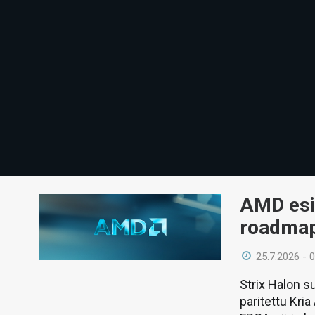
AMD esi
roadmapp
25.7.2026 - 
Strix Halon s
paritettu Kri