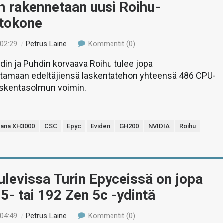
 rakennetaan uusi Roihu-
etokone
 02:29
/
Petrus Laine
Kommentit (0)
in ja Puhdin korvaava Roihu tulee jopa
stamaan edeltäjiensä laskentatehon yhteensä 486 CPU-
askentasolmun voimin.
uana XH3000
CSC
Epyc
Eviden
GH200
NVIDIA
Roihu
levissa Turin Epyceissä on jopa
5- tai 192 Zen 5c -ydintä
 04:49
/
Petrus Laine
Kommentit (0)