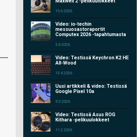
Maxwell 2 -pelikuulokkeet
15.6.2026
Video: io-techin
messuosastoraportit
Computex 2026 -tapahtumasta
3.6.2026
Video: Testissä Keychron K2 HE
All-Wood
13.4.2026
Uusi artikkeli & video: Testissä
Google Pixel 10a
9.3.2026
Video: Testissä Asus ROG
Kithara -pelikuulokkeet
11.2.2026