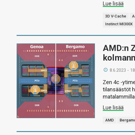
Lue lisää
3D V-Cache
A
Instinct MI300X
AMD:n Ze
kolmann
8.6.2023 - 18
Zen 4c -ytim
tilansäästöt 
matalammilla 
Lue lisää
AMD
Bergam