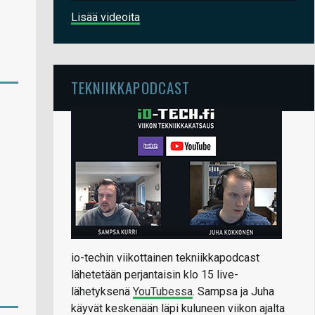
Lisää videoita
TEKNIIKKAPODCAST
io-techin viikottainen tekniikkapodcast
lähetetään perjantaisin klo 15 live-
lähetyksenä
YouTubessa
. Sampsa ja Juha
käyvät keskenään läpi kuluneen viikon ajalta