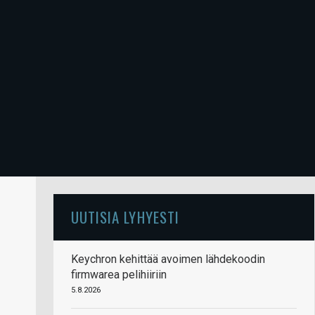
UUTISIA LYHYESTI
Keychron kehittää avoimen lähdekoodin
firmwarea pelihiiriin
5.8.2026