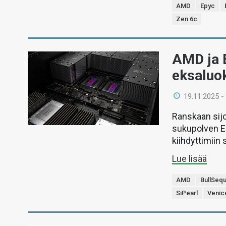
AMD
Epyc
Zen 6c
AMD ja 
eksaluo
19.11.2025 -
Ranskaan sijo
sukupolven E
kiihdyttimiin
Lue lisää
AMD
BullSeq
SiPearl
Venic