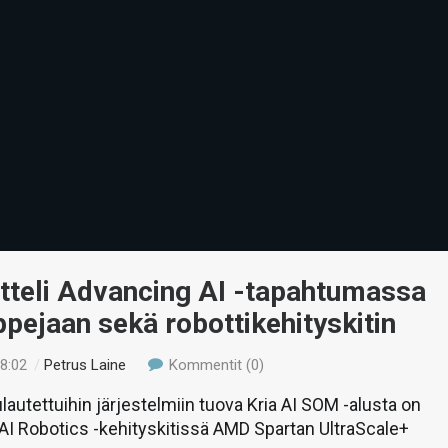
tteli Advancing AI -tapahtumassa
ejaan sekä robottikehityskitin
08:02
/
Petrus Laine
Kommentit (0)
ulautettuihin järjestelmiin tuova Kria AI SOM -alusta on
a AI Robotics -kehityskitissä AMD Spartan UltraScale+