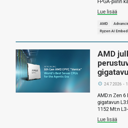
FPGA-piirin k
Lue lisää
AMD
Advanci
Ryzen AI Embed
AMD julk
perustuv
gigatavu
24.7.2026 - 
AMD:n Zen 6 
gigatavun L3:l
1152 Mt:n L3-v
Lue lisää