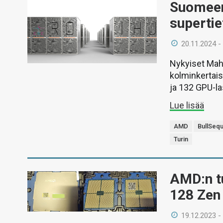
Suomeen
superti
20.11.2024 -
Nykyiset Mahd
kolminkertai
ja 132 GPU-l
Lue lisää
AMD
BullSeq
Turin
AMD:n tu
128 Zen 
19.12.2023 -