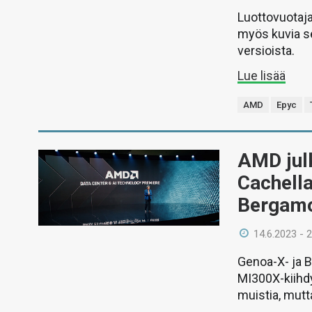
Luottovuotajal
myös kuvia s
versioista.
Lue lisää
AMD
Epyc
AMD julk
Cachella
Bergam
14.6.2023 - 
Genoa-X- ja B
MI300X-kiihdy
muistia, mutt