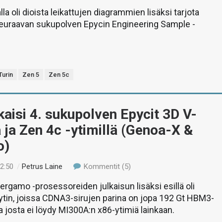
la oli dioista leikattujen diagrammien lisäksi tarjota
euraavan sukupolven Epycin Engineering Sample -
Turin
Zen 5
Zen 5c
aisi 4. sukupolven Epycit 3D V-
 ja Zen 4c -ytimillä (Genoa-X &
o)
22:50
/
Petrus Laine
Kommentit (5)
ergamo -prosessoreiden julkaisun lisäksi esillä oli
tin, joissa CDNA3-sirujen parina on jopa 192 Gt HBM3-
a josta ei löydy MI300A:n x86-ytimiä lainkaan.