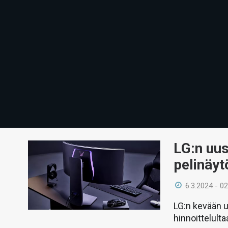
LG:n uus
pelinäyt
6.3.2024 - 02
LG:n kevään u
hinnoittelulta