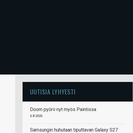
UUTISIA LYHYESTI
Doom pyörii nyt myös Paintissa
6.8.2026
Samsungin huhutaan tiputtavan Galaxy S27