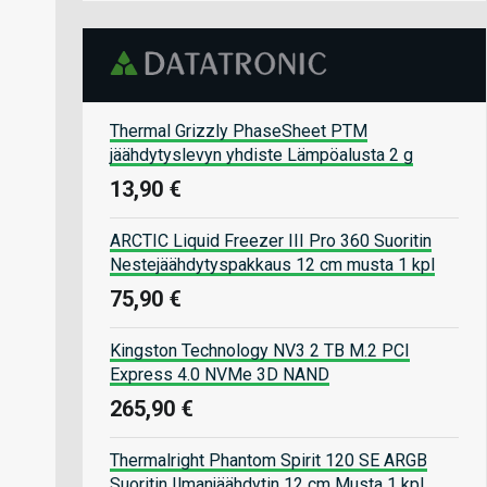
Thermal Grizzly PhaseSheet PTM
jäähdytyslevyn yhdiste Lämpöalusta 2 g
13,90 €
ARCTIC Liquid Freezer III Pro 360 Suoritin
Nestejäähdytyspakkaus 12 cm musta 1 kpl
75,90 €
Kingston Technology NV3 2 TB M.2 PCI
Express 4.0 NVMe 3D NAND
265,90 €
Thermalright Phantom Spirit 120 SE ARGB
Suoritin Ilmanjäähdytin 12 cm Musta 1 kpl