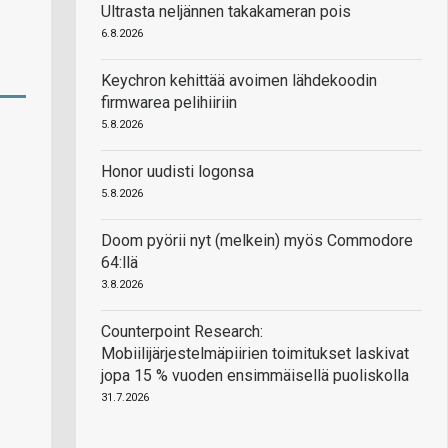
Ultrasta neljännen takakameran pois
6.8.2026
Keychron kehittää avoimen lähdekoodin
firmwarea pelihiiriin
5.8.2026
Honor uudisti logonsa
5.8.2026
Doom pyörii nyt (melkein) myös Commodore
64:llä
3.8.2026
Counterpoint Research:
Mobiilijärjestelmäpiirien toimitukset laskivat
jopa 15 % vuoden ensimmäisellä puoliskolla
31.7.2026