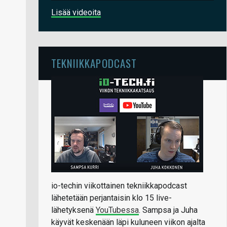
Lisää videoita
TEKNIIKKAPODCAST
io-techin viikottainen tekniikkapodcast
lähetetään perjantaisin klo 15 live-
lähetyksenä
YouTubessa
. Sampsa ja Juha
käyvät keskenään läpi kuluneen viikon ajalta