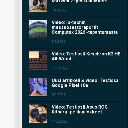
Maxwell 2 -pelikuulokkeet
15.6.2026
Video: io-techin
messuosastoraportit
Computex 2026 -tapahtumasta
3.6.2026
Video: Testissä Keychron K2 HE
All-Wood
13.4.2026
Uusi artikkeli & video: Testissä
Google Pixel 10a
9.3.2026
Video: Testissä Asus ROG
Kithara -pelikuulokkeet
11.2.2026