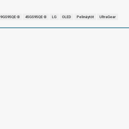
39GS95QE-B
45GS95QE-B
LG
OLED
Pelinäytöt
UltraGear