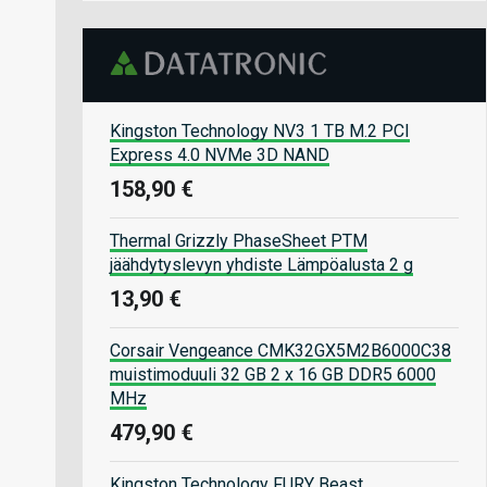
Kingston Technology NV3 1 TB M.2 PCI
Express 4.0 NVMe 3D NAND
158,90 €
Thermal Grizzly PhaseSheet PTM
jäähdytyslevyn yhdiste Lämpöalusta 2 g
13,90 €
Corsair Vengeance CMK32GX5M2B6000C38
muistimoduuli 32 GB 2 x 16 GB DDR5 6000
MHz
479,90 €
Kingston Technology FURY Beast