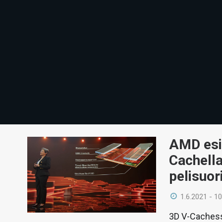
AMD esit
Cachell
pelisuor
1.6.2021 - 10
3D V-Cachess