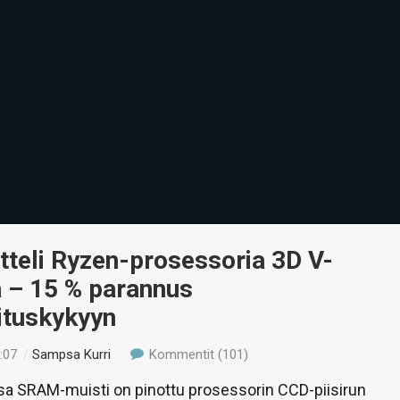
teli Ryzen-prosessoria 3D V-
a – 15 % parannus
ituskykyyn
:07
/
Sampsa Kurri
Kommentit (101)
a SRAM-muisti on pinottu prosessorin CCD-piisirun