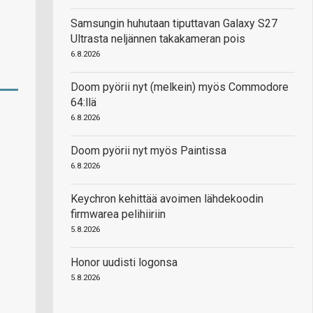
Samsungin huhutaan tiputtavan Galaxy S27
Ultrasta neljännen takakameran pois
6.8.2026
Doom pyörii nyt (melkein) myös Commodore
64:llä
6.8.2026
Doom pyörii nyt myös Paintissa
6.8.2026
Keychron kehittää avoimen lähdekoodin
firmwarea pelihiiriin
5.8.2026
Honor uudisti logonsa
5.8.2026