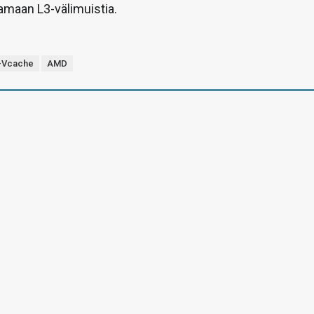
tamaan L3-välimuistia.
-Vcache
AMD