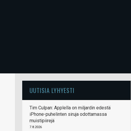
UUTISIA LYHYESTI
Tim Culpan: Applella on miljardin edestä
iPhone-puhelinten siruja odottamassa
muistipiirejä
7.8.2026