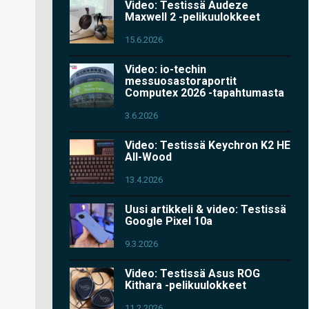
Video: Testissä Audeze
Maxwell 2 -pelikuulokkeet
15.6.2026
Video: io-techin
messuosastoraportit
Computex 2026 -tapahtumasta
3.6.2026
Video: Testissä Keychron K2 HE
All-Wood
13.4.2026
Uusi artikkeli & video: Testissä
Google Pixel 10a
9.3.2026
Video: Testissä Asus ROG
Kithara -pelikuulokkeet
11.2.2026