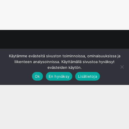
© S&J Media Oy
Käytämme evästeitä sivuston toiminnoissa, ominaisuuksissa ja
liikenteen analysoinnissa. Käyttämällä sivustoa hyväksyt
evästeiden käytön.
Ok
En hyväksy
Lisätietoja
;