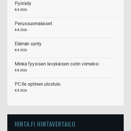
Pyöräily
8.8.2026
Perussuomalaiset
8.8.2026
Elämän synty
8.8.2026
Minkä fyysisen levykäisen ostin viimeksi
8.8.2026
PC:lle optinen ulostulo
8.8.2026
HINTA.FI HINTAVERTAILU