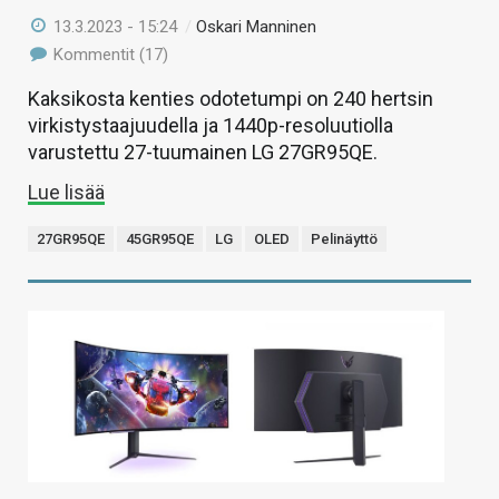
13.3.2023 - 15:24
/
Oskari Manninen
Kommentit (17)
Kaksikosta kenties odotetumpi on 240 hertsin
virkistystaajuudella ja 1440p-resoluutiolla
varustettu 27-tuumainen LG 27GR95QE.
Lue lisää
27GR95QE
45GR95QE
LG
OLED
Pelinäyttö