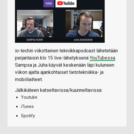
io-techin viikottainen tekniikkapodcast lähetetään
perjantaisin klo 15 live-lähetyksenä
YouTubessa
.
Sampsa ja Juha käyvät keskenään läpi kuluneen
viikon ajalta ajankohtaiset tietotekniikka- ja
mobiiliaiheet.
Jälkikäteen katseltavissa/kuunneltavissa:
Youtube
iTunes
Spotify