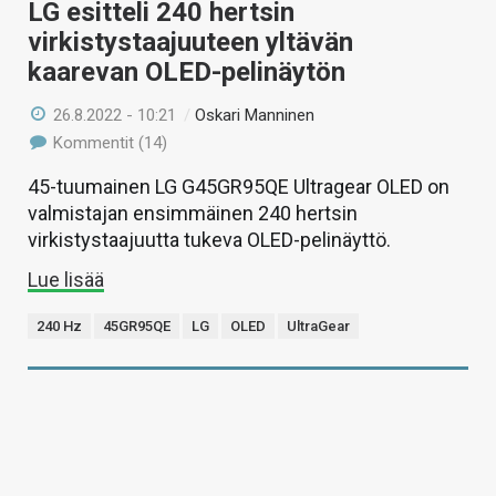
LG esitteli 240 hertsin
virkistystaajuuteen yltävän
kaarevan OLED-pelinäytön
26.8.2022 - 10:21
/
Oskari Manninen
Kommentit (14)
45-tuumainen LG G45GR95QE Ultragear OLED on
valmistajan ensimmäinen 240 hertsin
virkistystaajuutta tukeva OLED-pelinäyttö.
Lue lisää
240 Hz
45GR95QE
LG
OLED
UltraGear