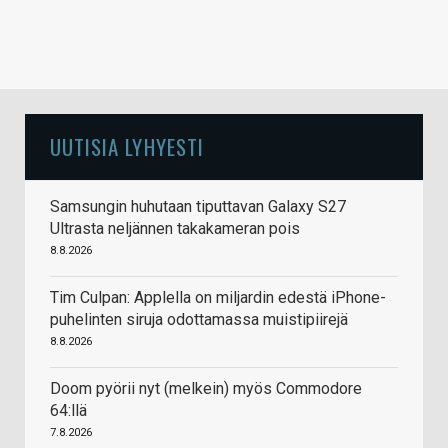
UUTISIA LYHYESTI
Samsungin huhutaan tiputtavan Galaxy S27
Ultrasta neljännen takakameran pois
8.8.2026
Tim Culpan: Applella on miljardin edestä iPhone-
puhelinten siruja odottamassa muistipiirejä
8.8.2026
Doom pyörii nyt (melkein) myös Commodore
64:llä
7.8.2026