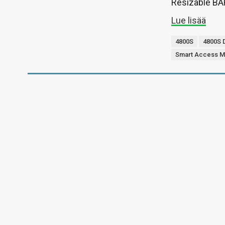
Resizable BAR
Lue lisää
4800S
4800S 
Smart Access 