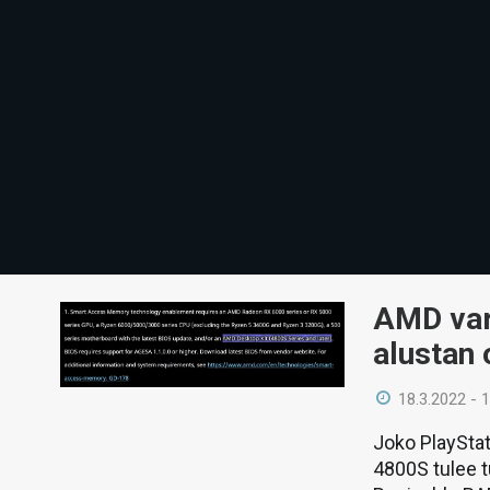
AMD var
alustan
18.3.2022 - 
Joko PlayStat
4800S tulee 