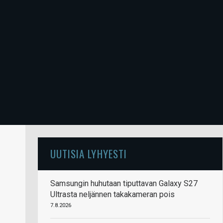
UUTISIA LYHYESTI
Samsungin huhutaan tiputtavan Galaxy S27
Ultrasta neljännen takakameran pois
7.8.2026