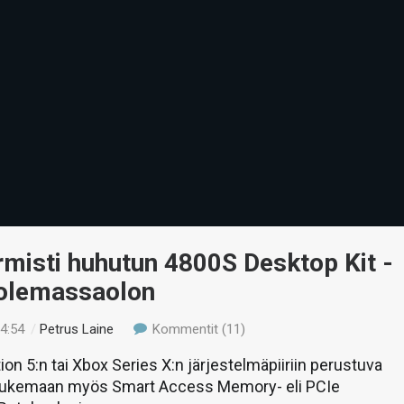
misti huhutun 4800S Desktop Kit -
 olemassaolon
14:54
/
Petrus Laine
Kommentit (11)
ion 5:n tai Xbox Series X:n järjestelmäpiiriin perustuva
tukemaan myös Smart Access Memory- eli PCIe