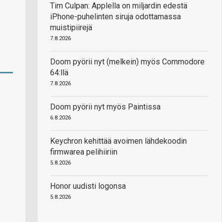
Tim Culpan: Applella on miljardin edestä
iPhone-puhelinten siruja odottamassa
muistipiirejä
7.8.2026
Doom pyörii nyt (melkein) myös Commodore
64:llä
7.8.2026
Doom pyörii nyt myös Paintissa
6.8.2026
Keychron kehittää avoimen lähdekoodin
firmwarea pelihiiriin
5.8.2026
Honor uudisti logonsa
5.8.2026