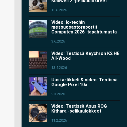
Maxwell 2 -pelikuulokkeet
15.6.2026
Video: io-techin
messuosastoraportit
Computex 2026 -tapahtumasta
3.6.2026
Video: Testissä Keychron K2 HE
All-Wood
13.4.2026
Uusi artikkeli & video: Testissä
Google Pixel 10a
9.3.2026
Video: Testissä Asus ROG
Kithara -pelikuulokkeet
11.2.2026