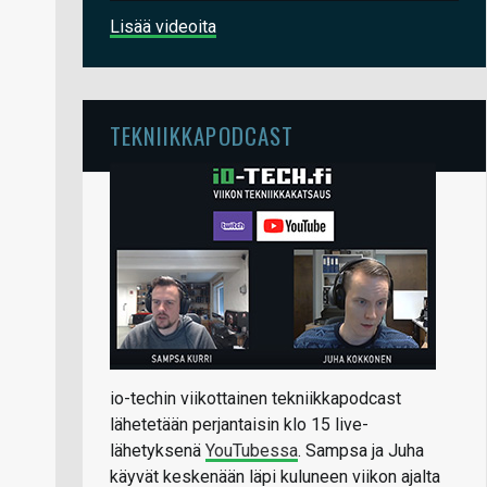
Lisää videoita
TEKNIIKKAPODCAST
io-techin viikottainen tekniikkapodcast
lähetetään perjantaisin klo 15 live-
lähetyksenä
YouTubessa
. Sampsa ja Juha
käyvät keskenään läpi kuluneen viikon ajalta