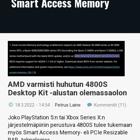
Smart Access Memory
ARTIKKELIT
VIDEOT
TECHBBS
TIETOA
HINTA.FI
KAUPPA
AMD varmisti huhutun 4800S
VAIHDA TEEMA
Desktop Kit -alustan olemassaolon
18.3.2022 - 14:54
/
Petrus Laine
Kommentit (11)
Joko PlayStation 5:n tai Xbox Series X:n
HAKU
järjestelmäpiiriin perustuva 4800S tulee tukemaan
myös Smart Access Memory- eli PCIe Resizable
BAR -teknologiaa.