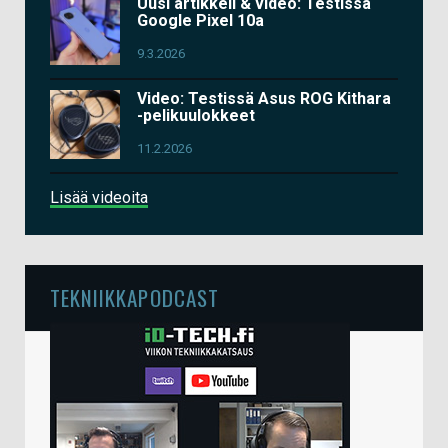
Uusi artikkeli & video: Testissä
Google Pixel 10a
9.3.2026
Video: Testissä Asus ROG Kithara
-pelikuulokkeet
11.2.2026
Lisää videoita
TEKNIIKKAPODCAST