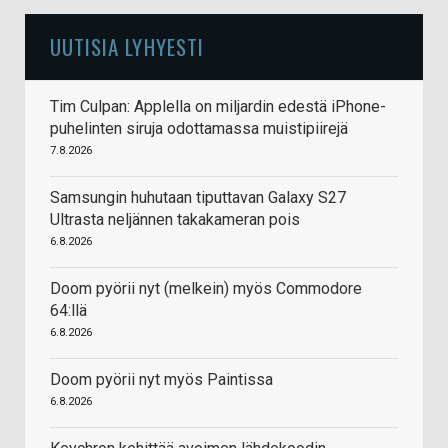
UUTISIA LYHYESTI
Tim Culpan: Applella on miljardin edestä iPhone-
puhelinten siruja odottamassa muistipiirejä
7.8.2026
Samsungin huhutaan tiputtavan Galaxy S27
Ultrasta neljännen takakameran pois
6.8.2026
Doom pyörii nyt (melkein) myös Commodore
64:llä
6.8.2026
Doom pyörii nyt myös Paintissa
6.8.2026