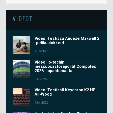
VIDEOT
Video: Testissä Audeze Maxwell 2
-pelikuulokkeet
15.6.2026
Video: io-techin
messuosastoraportit Computex
2026 -tapahtumasta
3.6.2026
Video: Testissä Keychron K2 HE
All-Wood
13.4.2026