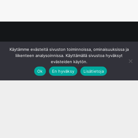
© S&J Media Oy
Käytämme evästeitä sivuston toiminnoissa, ominaisuuksissa ja
liikenteen analysoinnissa. Käyttämällä sivustoa hyväksyt
evästeiden käytön.
Ok
En hyväksy
Lisätietoja
;