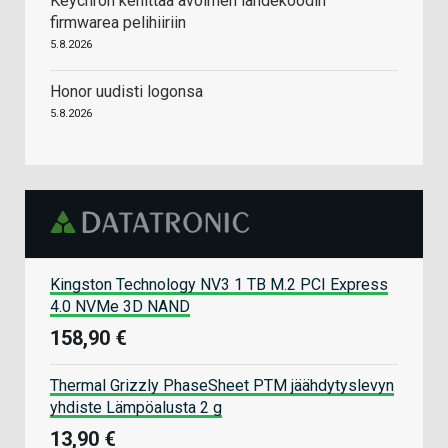
Keychron kehittää avoimen lähdekoodin
firmwarea pelihiiriin
5.8.2026
Honor uudisti logonsa
5.8.2026
Kingston Technology NV3 1 TB M.2 PCI Express
4.0 NVMe 3D NAND
158,90 €
Thermal Grizzly PhaseSheet PTM jäähdytyslevyn
yhdiste Lämpöalusta 2 g
13,90 €