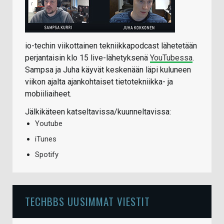
io-techin viikottainen tekniikkapodcast lähetetään
perjantaisin klo 15 live-lähetyksenä
YouTubessa
.
Sampsa ja Juha käyvät keskenään läpi kuluneen
viikon ajalta ajankohtaiset tietotekniikka- ja
mobiiliaiheet.
Jälkikäteen katseltavissa/kuunneltavissa:
Youtube
iTunes
Spotify
TECHBBS UUSIMMAT VIESTIT