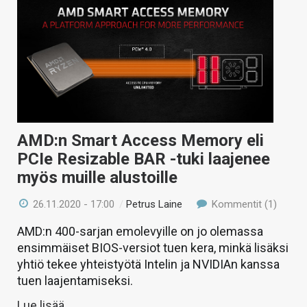
AMD:n Smart Access Memory eli
PCIe Resizable BAR -tuki laajenee
myös muille alustoille
26.11.2020 - 17:00
/
Petrus Laine
Kommentit (1)
AMD:n 400-sarjan emolevyille on jo olemassa
ensimmäiset BIOS-versiot tuen kera, minkä lisäksi
yhtiö tekee yhteistyötä Intelin ja NVIDIAn kanssa
tuen laajentamiseksi.
Lue lisää