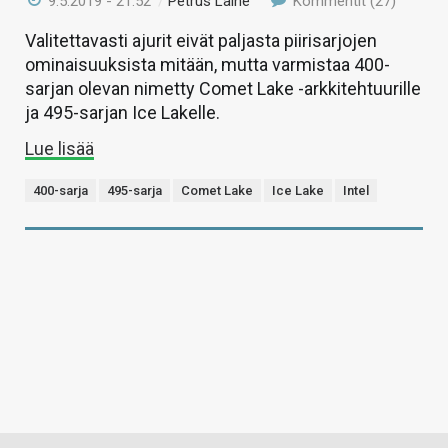
9.5.2019 - 21:52
/
Petrus Laine
Kommentit (27)
Valitettavasti ajurit eivät paljasta piirisarjojen
ominaisuuksista mitään, mutta varmistaa 400-
sarjan olevan nimetty Comet Lake -arkkitehtuurille
ja 495-sarjan Ice Lakelle.
Lue lisää
400-sarja
495-sarja
Comet Lake
Ice Lake
Intel