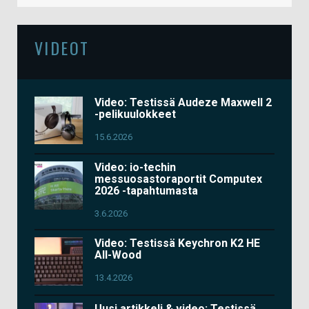
VIDEOT
Video: Testissä Audeze Maxwell 2
-pelikuulokkeet
15.6.2026
Video: io-techin
messuosastoraportit Computex
2026 -tapahtumasta
3.6.2026
Video: Testissä Keychron K2 HE
All-Wood
13.4.2026
Uusi artikkeli & video: Testissä