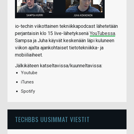
io-techin viikottainen tekniikkapodcast lähetetään
perjantaisin klo 15 live-lähetyksenä
YouTubessa
.
Sampsa ja Juha käyvät keskenään läpi kuluneen
viikon ajalta ajankohtaiset tietotekniikka- ja
mobiiliaiheet.
Jälkikäteen katseltavissa/kuunneltavissa:
Youtube
iTunes
Spotify
TECHBBS UUSIMMAT VIESTIT