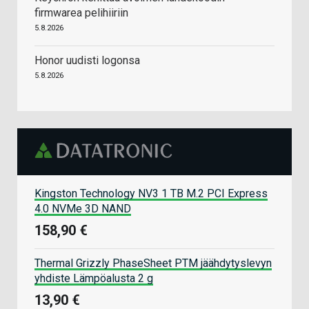
firmwarea pelihiiriin
5.8.2026
Honor uudisti logonsa
5.8.2026
Kingston Technology NV3 1 TB M.2 PCI Express
4.0 NVMe 3D NAND
158,90 €
Thermal Grizzly PhaseSheet PTM jäähdytyslevyn
yhdiste Lämpöalusta 2 g
13,90 €