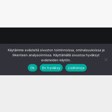
© S&J Media Oy
Käytämme evästeitä sivuston toiminnoissa, ominaisuuksissa ja
liikenteen analysoinnissa. Käyttämällä sivustoa hyväksyt
evästeiden käytön.
Ok
En hyväksy
Lisätietoja
;