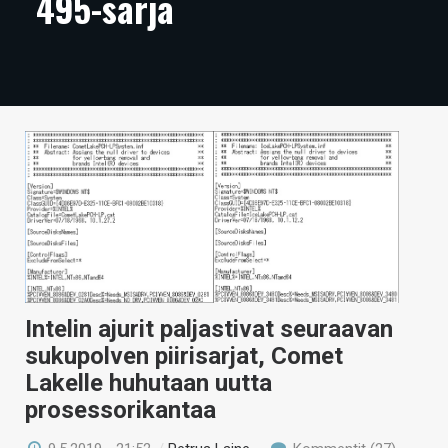
495-sarja
ARTIKKELIT
VIDEOT
TECHBBS
TIETOA
HINTA.FI
KAUPPA
VAIHDA TEEMA
Intelin ajurit paljastivat seuraavan
sukupolven piirisarjat, Comet
HAKU
Lakelle huhutaan uutta
prosessorikantaa