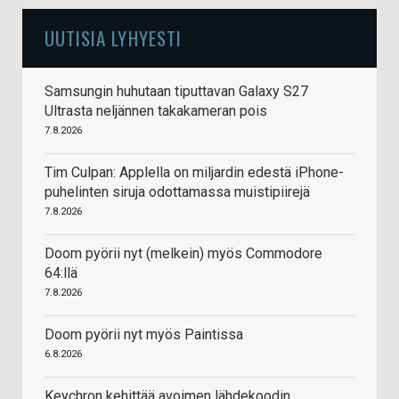
UUTISIA LYHYESTI
Samsungin huhutaan tiputtavan Galaxy S27
Ultrasta neljännen takakameran pois
7.8.2026
Tim Culpan: Applella on miljardin edestä iPhone-
puhelinten siruja odottamassa muistipiirejä
7.8.2026
Doom pyörii nyt (melkein) myös Commodore
64:llä
7.8.2026
Doom pyörii nyt myös Paintissa
6.8.2026
Keychron kehittää avoimen lähdekoodin