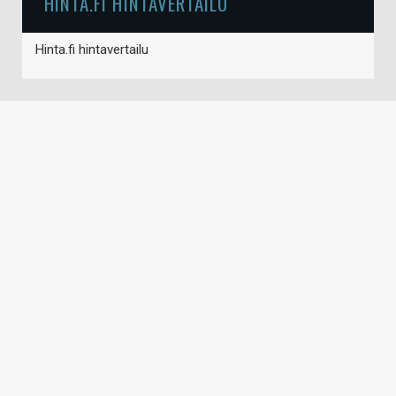
HINTA.FI HINTAVERTAILU
Hinta.fi hintavertailu