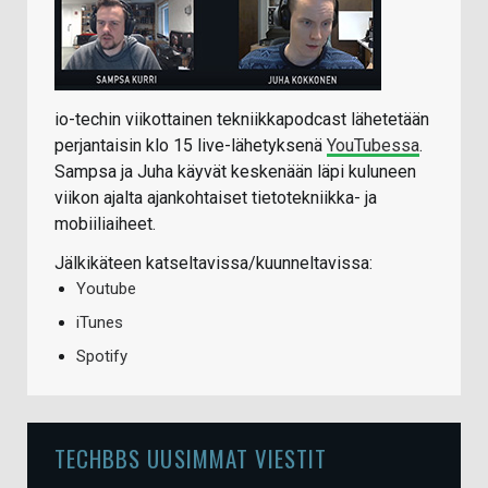
io-techin viikottainen tekniikkapodcast lähetetään
perjantaisin klo 15 live-lähetyksenä
YouTubessa
.
Sampsa ja Juha käyvät keskenään läpi kuluneen
viikon ajalta ajankohtaiset tietotekniikka- ja
mobiiliaiheet.
Jälkikäteen katseltavissa/kuunneltavissa:
Youtube
iTunes
Spotify
TECHBBS UUSIMMAT VIESTIT