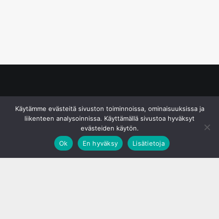
© S&J Media Oy
Käytämme evästeitä sivuston toiminnoissa, ominaisuuksissa ja
liikenteen analysoinnissa. Käyttämällä sivustoa hyväksyt
evästeiden käytön.
Ok
En hyväksy
Lisätietoja
;