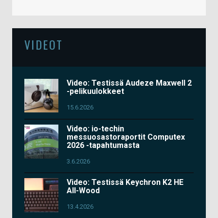
VIDEOT
Video: Testissä Audeze Maxwell 2
-pelikuulokkeet
15.6.2026
Video: io-techin
messuosastoraportit Computex
2026 -tapahtumasta
3.6.2026
Video: Testissä Keychron K2 HE
All-Wood
13.4.2026