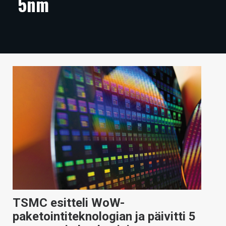
5nm
ARTIKKELIT
VIDEOT
TECHBBS
TIETOA
HINTA.FI
KAUPPA
VAIHDA TEEMA
HAKU
TSMC esitteli WoW-
paketointiteknologian ja päivitti 5