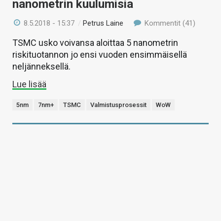
nanometrin kuulumisia
8.5.2018 - 15:37
/
Petrus Laine
Kommentit (41)
TSMC usko voivansa aloittaa 5 nanometrin
riskituotannon jo ensi vuoden ensimmäisellä
neljänneksellä.
Lue lisää
5nm
7nm+
TSMC
Valmistusprosessit
WoW