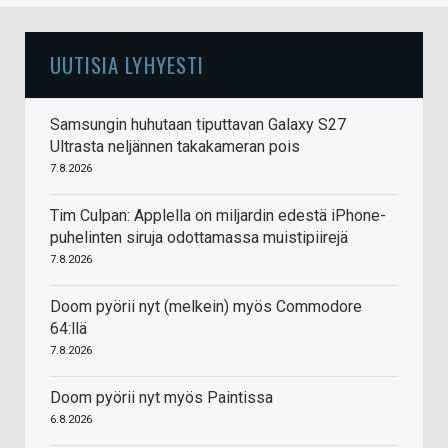
UUTISIA LYHYESTI
Samsungin huhutaan tiputtavan Galaxy S27
Ultrasta neljännen takakameran pois
7.8.2026
Tim Culpan: Applella on miljardin edestä iPhone-
puhelinten siruja odottamassa muistipiirejä
7.8.2026
Doom pyörii nyt (melkein) myös Commodore
64:llä
7.8.2026
Doom pyörii nyt myös Paintissa
6.8.2026