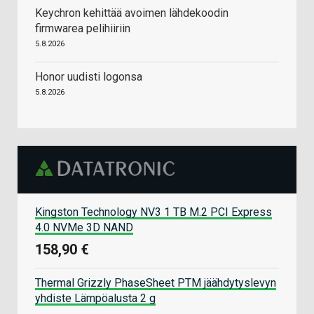
Keychron kehittää avoimen lähdekoodin
firmwarea pelihiiriin
5.8.2026
Honor uudisti logonsa
5.8.2026
Kingston Technology NV3 1 TB M.2 PCI Express
4.0 NVMe 3D NAND
158,90 €
Thermal Grizzly PhaseSheet PTM jäähdytyslevyn
yhdiste Lämpöalusta 2 g