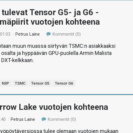
tulevat Tensor G5- ja G6 -
lmäpiirit vuotojen kohteena
 01:03
/
Petrus Laine
Kommentit (0)
otaan muun muassa siirtyvän TSMC:n asiakkaaksi
osalta ja hyppäävän GPU-puolella Armin Malista
 DXT-kelkkaan.
N3P
TSMC
Tensor G5
Tensor G6
Arrow Lake vuotojen kohteena
:40
/
Petrus Laine
Kommentit (0)
työpöytäversiossa tulee olemaan vuotojen mukaan