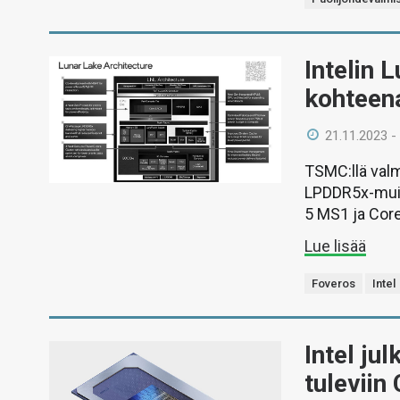
Intelin 
kohteen
21.11.2023 -
TSMC:llä valm
LPDDR5x-muis
5 MS1 ja Core
Lue lisää
Foveros
Intel
Intel ju
tuleviin