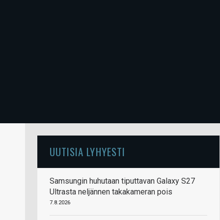
UUTISIA LYHYESTI
Samsungin huhutaan tiputtavan Galaxy S27
Ultrasta neljännen takakameran pois
7.8.2026