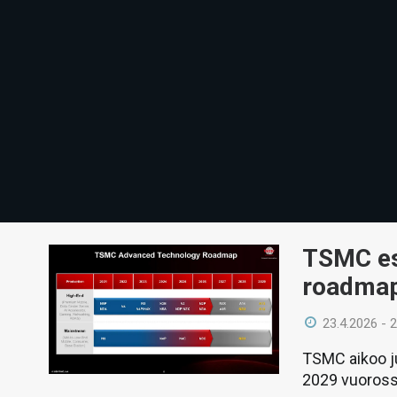
TSMC esi
roadmap
23.4.2026 - 
TSMC aikoo ju
2029 vuorossa