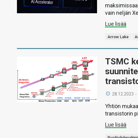
maksimissaan
vain neljän X
Lue lisää
Arrow Lake
A
TSMC ke
suunnite
transist
28.12.2023 -
Yhtiön mukaa
transistorin p
Lue lisää
Puolijohdevalmis