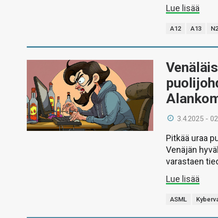
Lue lisää
A12
A13
N
Venäläis
puolijo
Alankom
3.4.2025 - 02
Pitkää uraa p
Venäjän hyväk
varastaen tie
Lue lisää
ASML
Kyberva