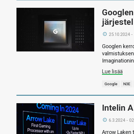
Googlen 
järjeste
25.10.2024 -
Googlen kerr
valmistuksen 
Imaginationin
Lue lisää
Google
N3E
Intelin 
6.3.2024 - 02
Arrow Laken 