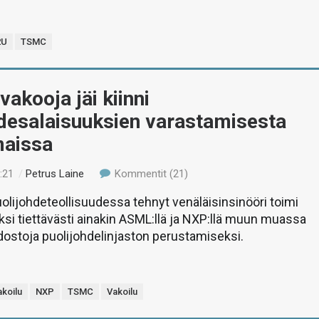
2U
TSMC
vakooja jäi kiinni
hdesalaisuuksien varastamisesta
aissa
:21
/
Petrus Laine
Kommentit (21)
uolijohdeteollisuudessa tehnyt venäläisinsinööri toimi
si tiettävästi ainakin ASML:llä ja NXP:llä muun muassa
dostoja puolijohdelinjaston perustamiseksi.
koilu
NXP
TSMC
Vakoilu