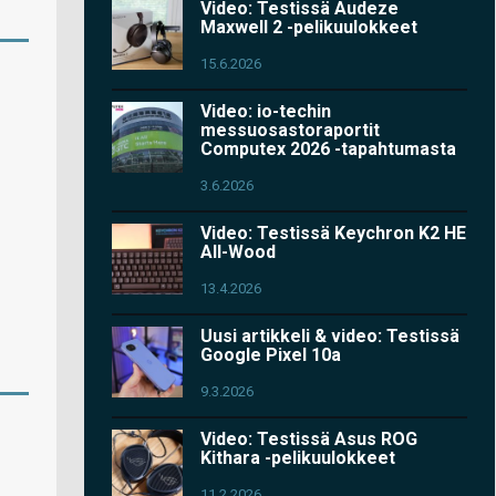
Video: Testissä Audeze
Maxwell 2 -pelikuulokkeet
15.6.2026
Video: io-techin
messuosastoraportit
Computex 2026 -tapahtumasta
3.6.2026
Video: Testissä Keychron K2 HE
All-Wood
13.4.2026
Uusi artikkeli & video: Testissä
Google Pixel 10a
9.3.2026
Video: Testissä Asus ROG
Kithara -pelikuulokkeet
11.2.2026