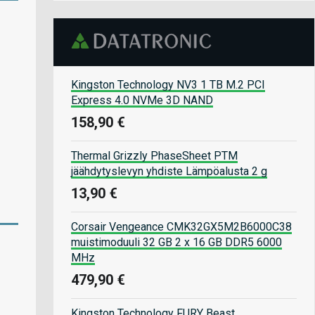
Kingston Technology NV3 1 TB M.2 PCI
Express 4.0 NVMe 3D NAND
158,90 €
Thermal Grizzly PhaseSheet PTM
jäähdytyslevyn yhdiste Lämpöalusta 2 g
13,90 €
Corsair Vengeance CMK32GX5M2B6000C38
muistimoduuli 32 GB 2 x 16 GB DDR5 6000
MHz
479,90 €
Kingston Technology FURY Beast