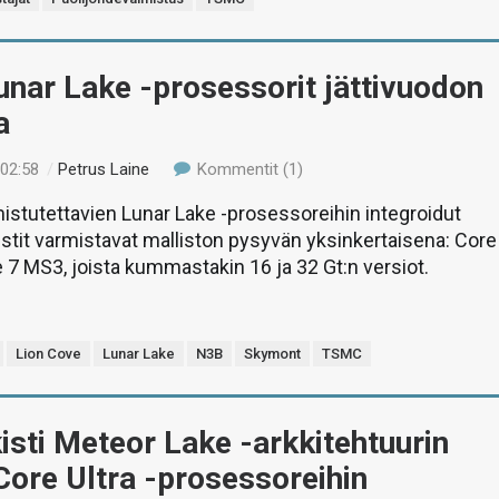
Lunar Lake -prosessorit jättivuodon
a
 02:58
/
Petrus Laine
Kommentit (1)
istutettavien Lunar Lake -prosessoreihin integroidut
tit varmistavat malliston pysyvän yksinkertaisena: Core
 7 MS3, joista kummastakin 16 ja 32 Gt:n versiot.
Lion Cove
Lunar Lake
N3B
Skymont
TSMC
lkisti Meteor Lake -arkkitehtuurin
 Core Ultra -prosessoreihin