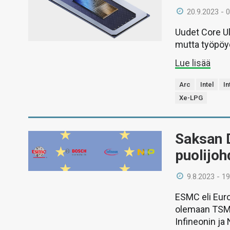
20.9.2023 - 
Uudet Core Ul
mutta työpöyd
Lue lisää
Arc
Intel
In
Xe-LPG
Saksan D
puolijo
9.8.2023 - 19
ESMC eli Eur
olemaan TSMC
Infineonin j