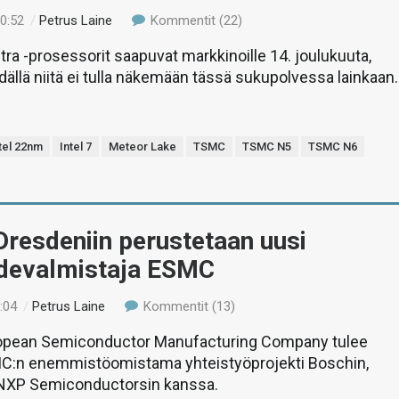
00:52
/
Petrus Laine
Kommentit (22)
tra -prosessorit saapuvat markkinoille 14. joulukuuta,
ällä niitä ei tulla näkemään tässä sukupolvessa lainkaan.
tel 22nm
Intel 7
Meteor Lake
TSMC
TSMC N5
TSMC N6
resdeniin perustetaan uusi
hdevalmistaja ESMC
:04
/
Petrus Laine
Kommentit (13)
opean Semiconductor Manufacturing Company tulee
:n enemmistöomistama yhteistyöprojekti Boschin,
a NXP Semiconductorsin kanssa.