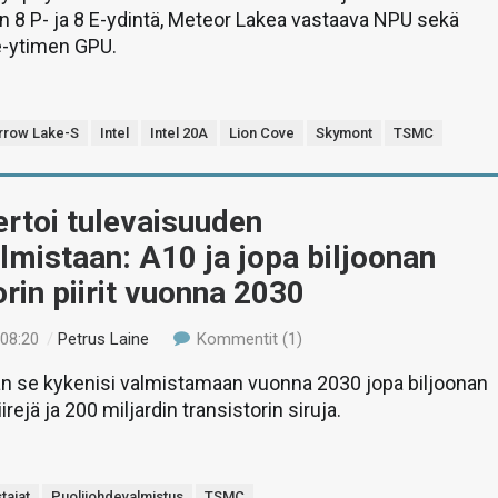
 8 P- ja 8 E-ydintä, Meteor Lakea vastaava NPU sekä
e-ytimen GPU.
rrow Lake-S
Intel
Intel 20A
Lion Cove
Skymont
TSMC
rtoi tulevaisuuden
lmistaan: A10 ja jopa biljoonan
orin piirit vuonna 2030
 08:20
/
Petrus Laine
Kommentit (1)
n se kykenisi valmistamaan vuonna 2030 jopa biljoonan
iirejä ja 200 miljardin transistorin siruja.
tajat
Puolijohdevalmistus
TSMC