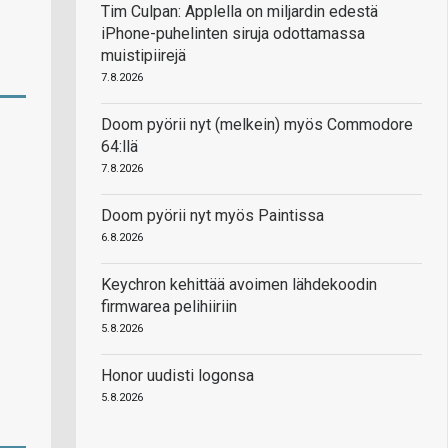
Tim Culpan: Applella on miljardin edestä
iPhone-puhelinten siruja odottamassa
muistipiirejä
7.8.2026
Doom pyörii nyt (melkein) myös Commodore
64:llä
7.8.2026
Doom pyörii nyt myös Paintissa
6.8.2026
Keychron kehittää avoimen lähdekoodin
firmwarea pelihiiriin
5.8.2026
Honor uudisti logonsa
5.8.2026