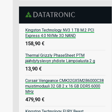
Kingston Technology NV3 1 TB M.2 PCI
Express 4.0 NVMe 3D NAND
158,90 €
Thermal Grizzly PhaseSheet PTM
jäähdytyslevyn yhdiste Lämpöalusta 2 g
13,90 €
Corsair Vengeance CMK32GX5M2B6000C38
muistimoduuli 32 GB 2 x 16 GB DDR5 6000
MHz
479,90 €
Kingston Technology FURY Beast