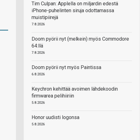
Tim Culpan: Applella on miljardin edestä
iPhone-puhelinten siruja odottamassa
muistipiirejä
7.8.2026
Doom pyörii nyt (melkein) myös Commodore
64:llä
7.8.2026
Doom pyörii nyt myös Paintissa
6.8.2026
Keychron kehittää avoimen lähdekoodin
firmwarea pelihiiriin
5.8.2026
Honor uudisti logonsa
5.8.2026