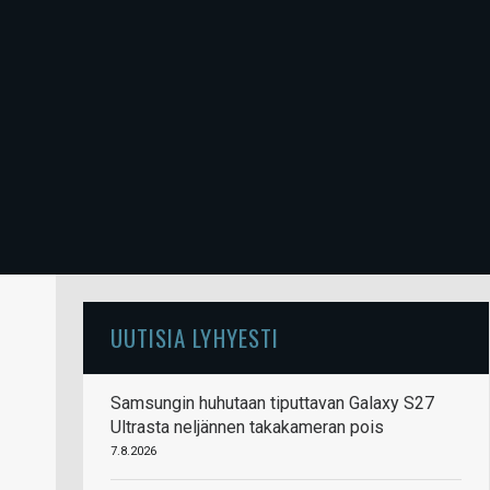
UUTISIA LYHYESTI
Samsungin huhutaan tiputtavan Galaxy S27
Ultrasta neljännen takakameran pois
7.8.2026