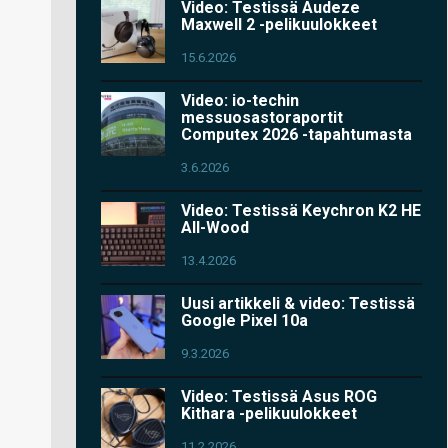
Video: Testissä Audeze
Maxwell 2 -pelikuulokkeet
15.6.2026
Video: io-techin
messuosastoraportit
Computex 2026 -tapahtumasta
3.6.2026
Video: Testissä Keychron K2 HE
All-Wood
13.4.2026
Uusi artikkeli & video: Testissä
Google Pixel 10a
9.3.2026
Video: Testissä Asus ROG
Kithara -pelikuulokkeet
11.2.2026