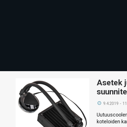
Asetek j
suunnite
9.4.2019 - 11
Uutuuscooleri
koteloiden ka