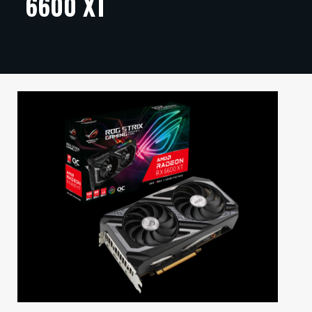
6600 XT
ARTIKKELIT
VIDEOT
TECHBBS
TIETOA
HINTA.FI
KAUPPA
VAIHDA TEEMA
HAKU