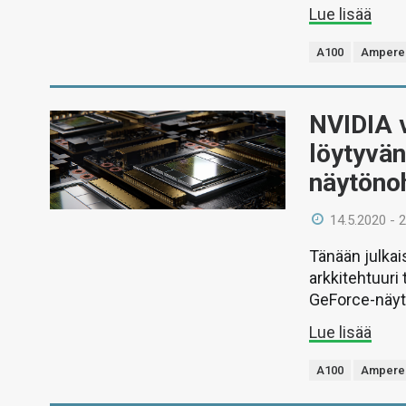
Lue lisää
A100
Ampere
NVIDIA 
löytyvän
näytöno
14.5.2020 - 
Tänään julka
arkkitehtuuri
GeForce-näytö
Lue lisää
A100
Ampere