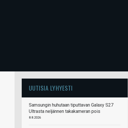
UUTISIA LYHYESTI
Samsungin huhutaan tiputtavan Galaxy S27
Ultrasta neljännen takakameran pois
8.8.2026