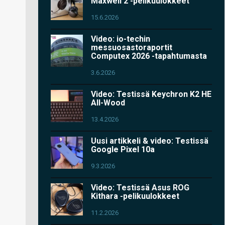
Maxwell 2 -pelikuulokkeet
15.6.2026
Video: io-techin
messuosastoraportit
Computex 2026 -tapahtumasta
3.6.2026
Video: Testissä Keychron K2 HE
All-Wood
13.4.2026
Uusi artikkeli & video: Testissä
Google Pixel 10a
9.3.2026
Video: Testissä Asus ROG
Kithara -pelikuulokkeet
11.2.2026