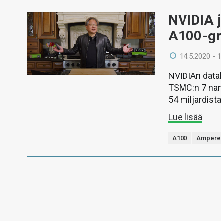
NVIDIA j
A100-gra
14.5.2020 - 
NVIDIAn datak
TSMC:n 7 nan
54 miljardista
Lue lisää
A100
Ampere