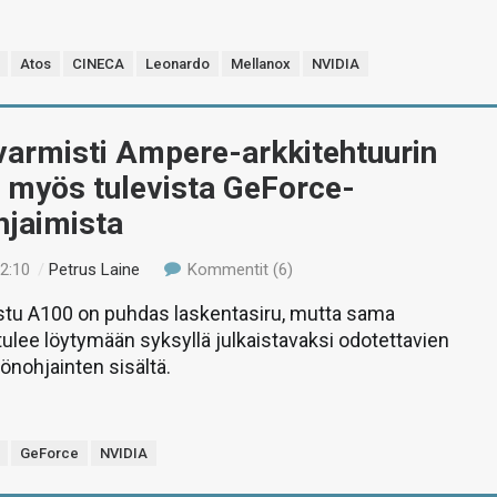
Atos
CINECA
Leonardo
Mellanox
NVIDIA
varmisti Ampere-arkkitehtuurin
 myös tulevista GeForce-
hjaimista
22:10
/
Petrus Laine
Kommentit (6)
istu A100 on puhdas laskentasiru, mutta sama
 tulee löytymään syksyllä julkaistavaksi odotettavien
nohjainten sisältä.
GeForce
NVIDIA