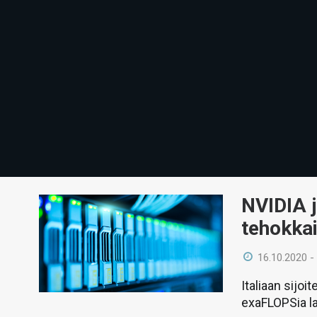
NVIDIA 
tehokka
16.10.2020 -
Italiaan sijo
exaFLOPSia l