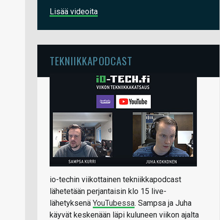
Lisää videoita
TEKNIIKKAPODCAST
io-techin viikottainen tekniikkapodcast
lähetetään perjantaisin klo 15 live-
lähetyksenä
YouTubessa
. Sampsa ja Juha
käyvät keskenään läpi kuluneen viikon ajalta