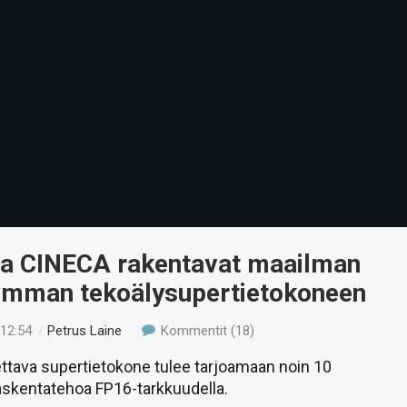
ja CINECA rakentavat maailman
imman tekoälysupertietokoneen
 12:54
/
Petrus Laine
Kommentit (18)
itettava supertietokone tulee tarjoamaan noin 10
askentatehoa FP16-tarkkuudella.