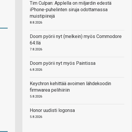
Tim Culpan: Applella on miljardin edestä
iPhone-puhelinten siruja odottamassa
muistipiirejä
8.8.2026
Doom pyörii nyt (melkein) myös Commodore
64:llä
7.8.2026
Doom pyörii nyt myös Paintissa
6.8.2026
Keychron kehittää avoimen lähdekoodin
firmwarea pelihiiriin
5.8.2026
Honor uudisti logonsa
5.8.2026