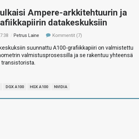
ulkaisi Ampere-arkkitehtuurin ja
fiikkapiirin datakeskuksiin
17:38
/
Petrus Laine
Kommentit (7)
eskuksiin suunnattu A100-grafiikkapiiri on valmistettu
ometrin valmistusprosessilla ja se rakentuu yhteensä
 transistorista.
DGX A100
HGX A100
NVIDIA