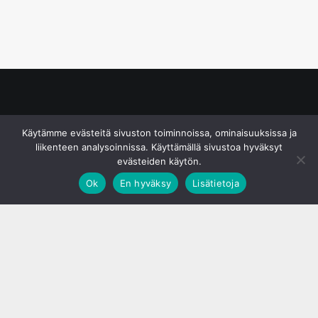
© S&J Media Oy
Käytämme evästeitä sivuston toiminnoissa, ominaisuuksissa ja
liikenteen analysoinnissa. Käyttämällä sivustoa hyväksyt
evästeiden käytön.
Ok
En hyväksy
Lisätietoja
;