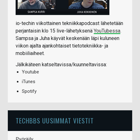
io-techin viikottainen tekniikkapodcast lähetetään
perjantaisin klo 15 live-lähetyksenä
YouTubessa
.
Sampsa ja Juha käyvät keskenään läpi kuluneen
viikon ajalta ajankohtaiset tietotekniikka- ja
mobiiliaiheet.
Jälkikäteen katseltavissa/kuunneltavissa:
Youtube
iTunes
Spotify
TECHBBS UUSIMMAT VIESTIT
Pyöräily