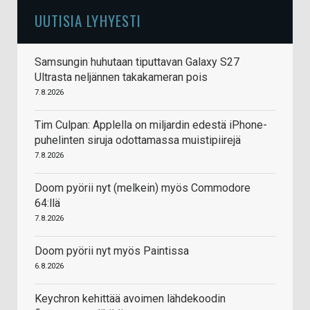
UUTISIA LYHYESTI
Samsungin huhutaan tiputtavan Galaxy S27
Ultrasta neljännen takakameran pois
7.8.2026
Tim Culpan: Applella on miljardin edestä iPhone-
puhelinten siruja odottamassa muistipiirejä
7.8.2026
Doom pyörii nyt (melkein) myös Commodore
64:llä
7.8.2026
Doom pyörii nyt myös Paintissa
6.8.2026
Keychron kehittää avoimen lähdekoodin