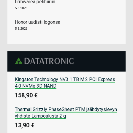
firmwarea pelihiiriin
5.8.2026
Honor uudisti logonsa
5.8.2026
Kingston Technology NV3 1 TB M.2 PCI Express
4.0 NVMe 3D NAND
158,90 €
Thermal Grizzly PhaseSheet PTM jäähdytyslevyn
yhdiste Lämpöalusta 2 g
13,90 €