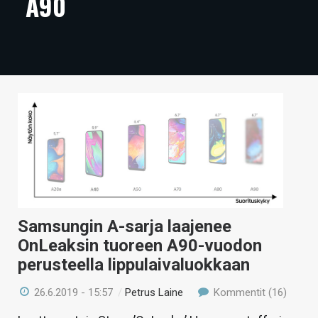
A90
ARTIKKELIT
VIDEOT
TECHBBS
TIETOA
HINTA.FI
KAUPPA
VAIHDA TEEMA
Samsungin A-sarja laajenee
OnLeaksin tuoreen A90-vuodon
perusteella lippulaivaluokkaan
HAKU
26.6.2019 - 15:57
/
Petrus Laine
Kommentit (16)