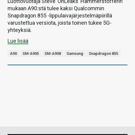
Luottovuotaja Steve ’OnLeaks’ Hammerstofferin
mukaan A90:stä tulee kaksi Qualcommin
Snapdragon 855 -lippulaivajärjestelmäpiirillä
varustettua versiota, joista toinen tukee 5G-
yhteyksiä.
Lue lisää
A90
SM-A905
SM-A908
Samsung
Snapdragon 855