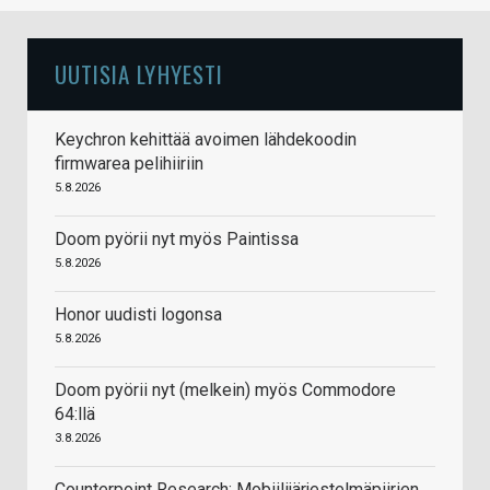
UUTISIA LYHYESTI
Keychron kehittää avoimen lähdekoodin
firmwarea pelihiiriin
5.8.2026
Doom pyörii nyt myös Paintissa
5.8.2026
Honor uudisti logonsa
5.8.2026
Doom pyörii nyt (melkein) myös Commodore
64:llä
3.8.2026
Counterpoint Research: Mobiilijärjestelmäpiirien