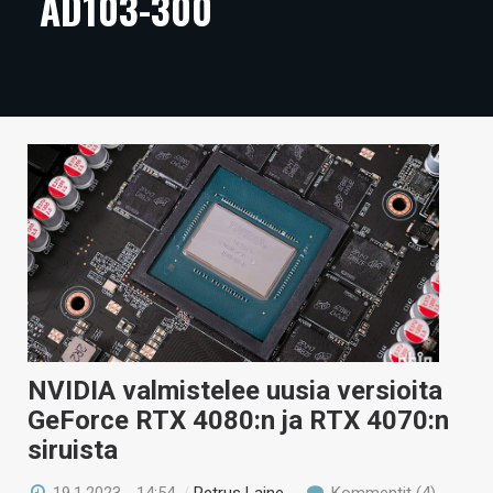
AD103-300
ARTIKKELIT
VIDEOT
TECHBBS
TIETOA
HINTA.FI
KAUPPA
VAIHDA TEEMA
NVIDIA valmistelee uusia versioita
HAKU
GeForce RTX 4080:n ja RTX 4070:n
siruista