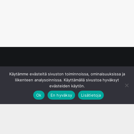
© S&J Media Oy
Käytämme evästeitä sivuston toiminnoissa, ominaisuuksissa ja
liikenteen analysoinnissa. Käyttämällä sivustoa hyväksyt
evästeiden käytön.
Ok
En hyväksy
Lisätietoja
;