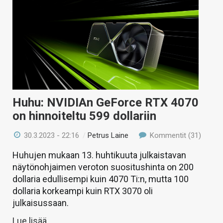
Huhu: NVIDIAn GeForce RTX 4070
on hinnoiteltu 599 dollariin
30.3.2023 - 22:16
/
Petrus Laine
Kommentit (31)
Huhujen mukaan 13. huhtikuuta julkaistavan
näytönohjaimen veroton suositushinta on 200
dollaria edullisempi kuin 4070 Ti:n, mutta 100
dollaria korkeampi kuin RTX 3070 oli
julkaisussaan.
Lue lisää