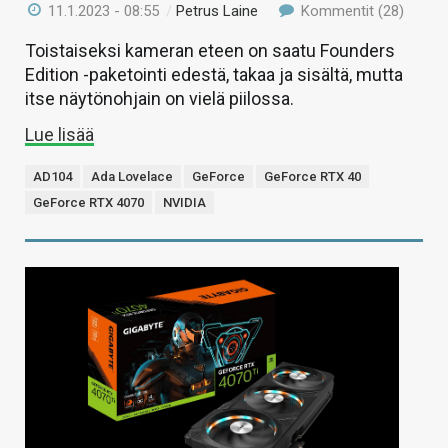
11.1.2023 - 08:55
/
Petrus Laine
Kommentit (28)
Toistaiseksi kameran eteen on saatu Founders
Edition -paketointi edestä, takaa ja sisältä, mutta
itse näytönohjain on vielä piilossa.
Lue lisää
AD104
Ada Lovelace
GeForce
GeForce RTX 40
GeForce RTX 4070
NVIDIA