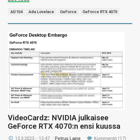
AD104
Ada Lovelace
GeForce
GeForce RTX 4070
VideoCardz: NVIDIA julkaisee
GeForce RTX 4070:n ensi kuussa
15.3.2023 - 13:47
/
Petrus Laine
Kommentit (17)