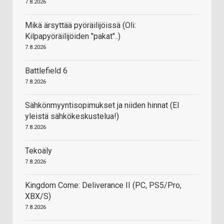
7.8.2026
Mikä ärsyttää pyöräilijöissä (Oli:
Kilpapyöräilijöiden "pakat"..)
7.8.2026
Battlefield 6
7.8.2026
Sähkönmyyntisopimukset ja niiden hinnat (EI
yleistä sähkökeskustelua!)
7.8.2026
Tekoäly
7.8.2026
Kingdom Come: Deliverance II (PC, PS5/Pro,
XBX/S)
7.8.2026