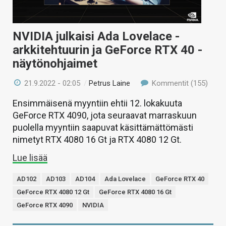
NVIDIA julkaisi Ada Lovelace -
arkkitehtuurin ja GeForce RTX 40 -
näytönohjaimet
21.9.2022 - 02:05
/
Petrus Laine
Kommentit (155)
Ensimmäisenä myyntiin ehtii 12. lokakuuta
GeForce RTX 4090, jota seuraavat marraskuun
puolella myyntiin saapuvat käsittämättömästi
nimetyt RTX 4080 16 Gt ja RTX 4080 12 Gt.
Lue lisää
AD102
AD103
AD104
Ada Lovelace
GeForce RTX 40
GeForce RTX 4080 12 Gt
GeForce RTX 4080 16 Gt
GeForce RTX 4090
NVIDIA