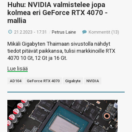
Huhu: NVIDIA valmistelee jopa
kolmea eri GeForce RTX 4070 -
mallia
21.2.2023 - 17:31
/
Petrus Laine
Kommentit (13)
Mikäli Gigabyten Thaimaan sivustolla nähdyt
tiedot pitävät paikkansa, tulisi markkinoille RTX
4070 10 Gt, 12 Gt ja 16 Gt.
Lue lisää
AD104
GeForce RTX 4070
Gigabyte
NVIDIA