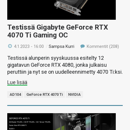
Testissä Gigabyte GeForce RTX
4070 Ti Gaming OC
4.1.2023 - 16:00
/
Sampsa Kurri
Kommentit (208)
Testissä alunperin syyskuussa esitelty 12
gigatavun GeForce RTX 4080, jonka julkaisu
peruttiin ja nyt se on uudelleennimetty 4070 Ti:ksi.
Lue lisää
AD104
GeForce RTX 4070 Ti
NVIDIA