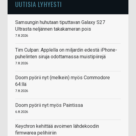
UUTISIA LYHYESTI
Samsungin huhutaan tiputtavan Galaxy S27
Ultrasta neljännen takakameran pois
7.8.2026
Tim Culpan: Applella on miljardin edestä iPhone-
puhelinten siruja odottamassa muistipiirejä
7.8.2026
Doom pyörii nyt (melkein) myös Commodore
64:llä
7.8.2026
Doom pyörii nyt myös Paintissa
6.8.2026
Keychron kehittää avoimen lähdekoodin
firmwarea pelihiiriin