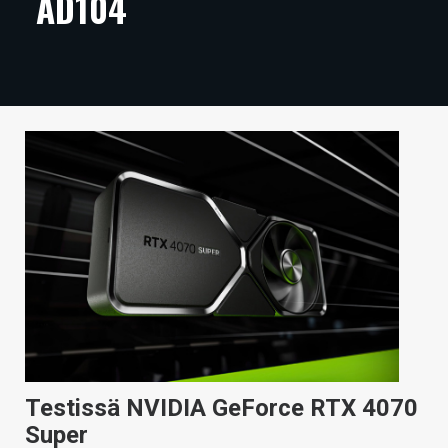
AD104
ARTIKKELIT
VIDEOT
TECHBBS
TIETOA
HINTA.FI
KAUPPA
VAIHDA TEEMA
HAKU
Testissä NVIDIA GeForce RTX 4070
Super