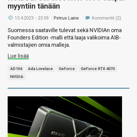
myyntiin tänään
13.4.2023 - 23:59
/
Petrus Laine
Kommentit (2)
Suomessa saataville tulevat sekä NVIDIAn oma
Founders Edition -malli että laaja valikoima AIB-
valmistajien omia malleja.
Lue lisää
AD104
Ada Lovelace
GeForce
GeForce RTX 4070
NVIDIA