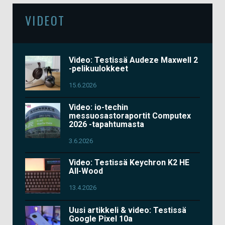
VIDEOT
Video: Testissä Audeze Maxwell 2
-pelikuulokkeet
15.6.2026
Video: io-techin
messuosastoraportit Computex
2026 -tapahtumasta
3.6.2026
Video: Testissä Keychron K2 HE
All-Wood
13.4.2026
Uusi artikkeli & video: Testissä
Google Pixel 10a