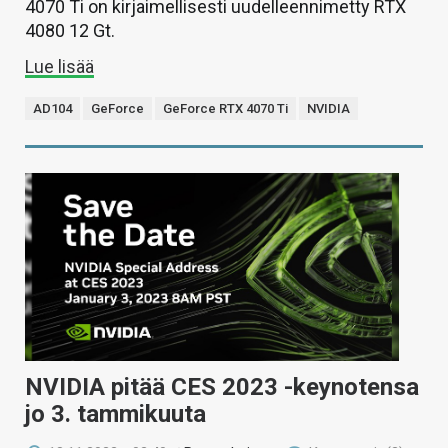
4070 Ti on kirjaimellisesti uudelleennimetty RTX
4080 12 Gt.
Lue lisää
AD104
GeForce
GeForce RTX 4070 Ti
NVIDIA
NVIDIA pitää CES 2023 -keynotensa
jo 3. tammikuuta