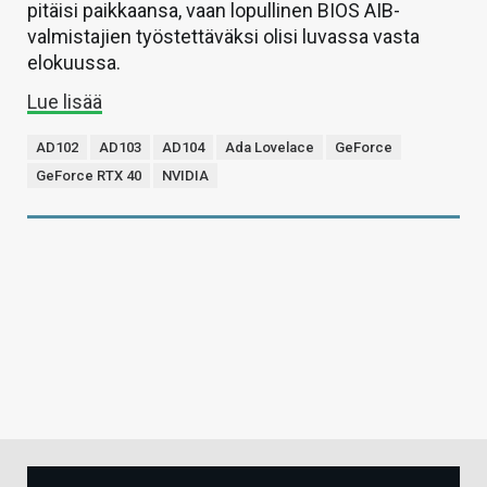
pitäisi paikkaansa, vaan lopullinen BIOS AIB-
valmistajien työstettäväksi olisi luvassa vasta
elokuussa.
Lue lisää
AD102
AD103
AD104
Ada Lovelace
GeForce
GeForce RTX 40
NVIDIA