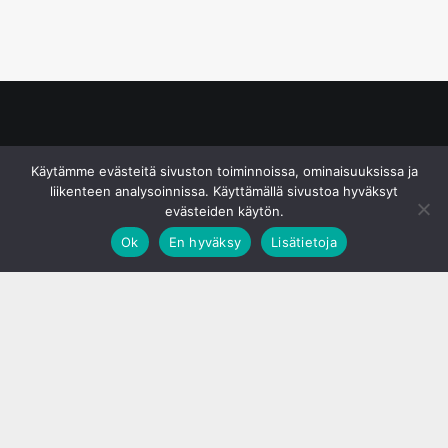
© S&J Media Oy
Käytämme evästeitä sivuston toiminnoissa, ominaisuuksissa ja
liikenteen analysoinnissa. Käyttämällä sivustoa hyväksyt
evästeiden käytön.
Ok
En hyväksy
Lisätietoja
;