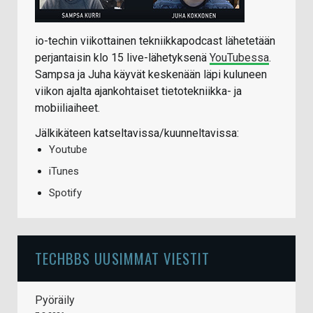
io-techin viikottainen tekniikkapodcast lähetetään
perjantaisin klo 15 live-lähetyksenä
YouTubessa
.
Sampsa ja Juha käyvät keskenään läpi kuluneen
viikon ajalta ajankohtaiset tietotekniikka- ja
mobiiliaiheet.
Jälkikäteen katseltavissa/kuunneltavissa:
Youtube
iTunes
Spotify
TECHBBS UUSIMMAT VIESTIT
Pyöräily