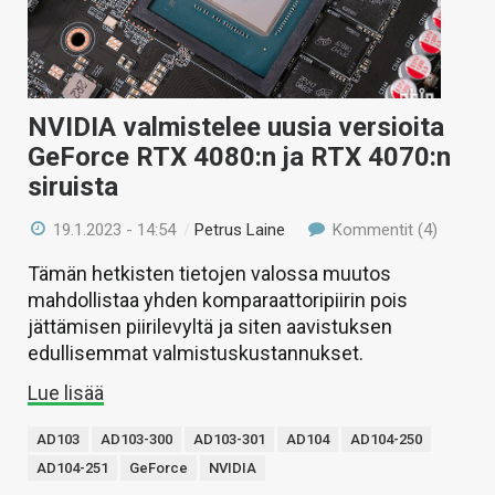
NVIDIA valmistelee uusia versioita
GeForce RTX 4080:n ja RTX 4070:n
siruista
19.1.2023 - 14:54
/
Petrus Laine
Kommentit (4)
Tämän hetkisten tietojen valossa muutos
mahdollistaa yhden komparaattoripiirin pois
jättämisen piirilevyltä ja siten aavistuksen
edullisemmat valmistuskustannukset.
Lue lisää
AD103
AD103-300
AD103-301
AD104
AD104-250
AD104-251
GeForce
NVIDIA