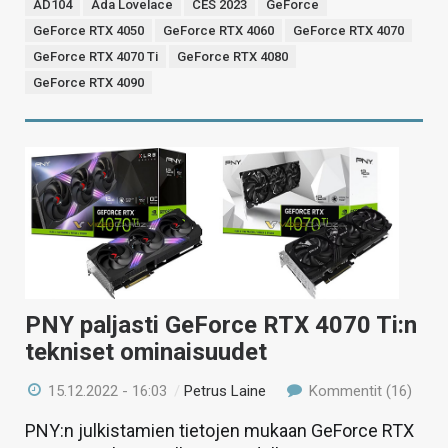
AD104
Ada Lovelace
CES 2023
GeForce
GeForce RTX 4050
GeForce RTX 4060
GeForce RTX 4070
GeForce RTX 4070 Ti
GeForce RTX 4080
GeForce RTX 4090
PNY paljasti GeForce RTX 4070 Ti:n
tekniset ominaisuudet
15.12.2022 - 16:03
/
Petrus Laine
Kommentit (16)
PNY:n julkistamien tietojen mukaan GeForce RTX