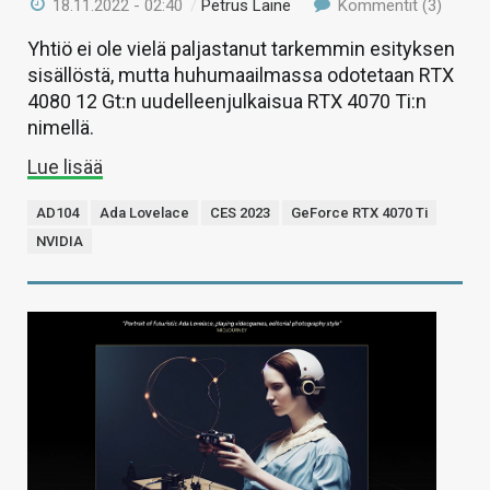
18.11.2022 - 02:40
/
Petrus Laine
Kommentit (3)
Yhtiö ei ole vielä paljastanut tarkemmin esityksen
sisällöstä, mutta huhumaailmassa odotetaan RTX
4080 12 Gt:n uudelleenjulkaisua RTX 4070 Ti:n
nimellä.
Lue lisää
AD104
Ada Lovelace
CES 2023
GeForce RTX 4070 Ti
NVIDIA