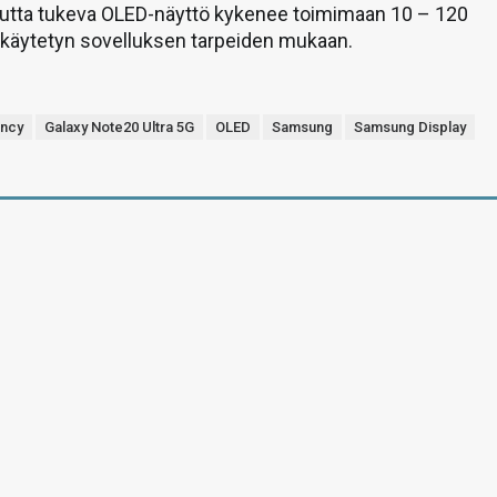
juutta tukeva OLED-näyttö kykenee toimimaan 10 – 120
lä käytetyn sovelluksen tarpeiden mukaan.
ency
Galaxy Note20 Ultra 5G
OLED
Samsung
Samsung Display