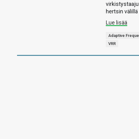
virkistystaa
hertsin välil
Lue lisää
Adaptive Frequ
VRR