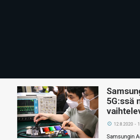
Samsung 
5G:ssä 
vaihtele
12.8.2020 - 
Samsungin Ad