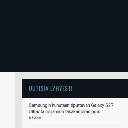
UUTISIA LYHYESTI
Samsungin huhutaan tiputtavan Galaxy S27
Ultrasta neljännen takakameran pois
8.8.2026