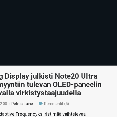
Display julkisti Note20 Ultra
myyntiin tulevan OLED-paneelin
valla virkistystaajuudella
12:00
/
Petrus Laine
Kommentit (5)
aptive Frequencyksi ristimää vaihtelevaa