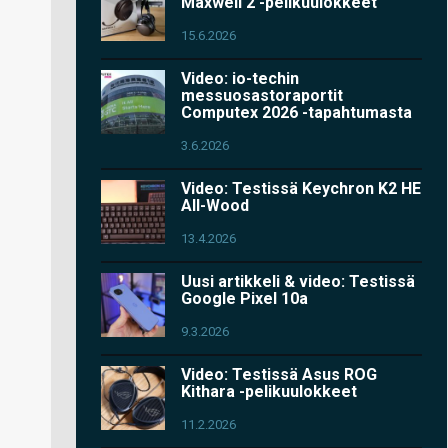
Maxwell 2 -pelikuulokkeet
15.6.2026
Video: io-techin
messuosastoraportit
Computex 2026 -tapahtumasta
3.6.2026
Video: Testissä Keychron K2 HE
All-Wood
13.4.2026
Uusi artikkeli & video: Testissä
Google Pixel 10a
9.3.2026
Video: Testissä Asus ROG
Kithara -pelikuulokkeet
11.2.2026