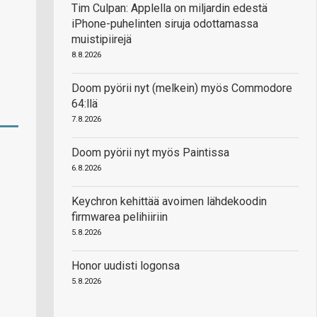
Tim Culpan: Applella on miljardin edestä
iPhone-puhelinten siruja odottamassa
muistipiirejä
8.8.2026
Doom pyörii nyt (melkein) myös Commodore
64:llä
7.8.2026
Doom pyörii nyt myös Paintissa
6.8.2026
Keychron kehittää avoimen lähdekoodin
firmwarea pelihiiriin
5.8.2026
Honor uudisti logonsa
5.8.2026