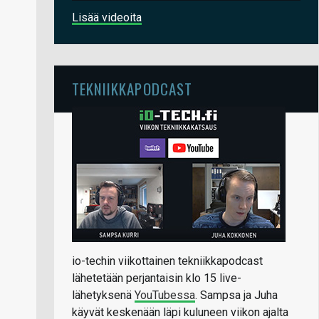
Lisää videoita
TEKNIIKKAPODCAST
io-techin viikottainen tekniikkapodcast
lähetetään perjantaisin klo 15 live-
lähetyksenä
YouTubessa
. Sampsa ja Juha
käyvät keskenään läpi kuluneen viikon ajalta