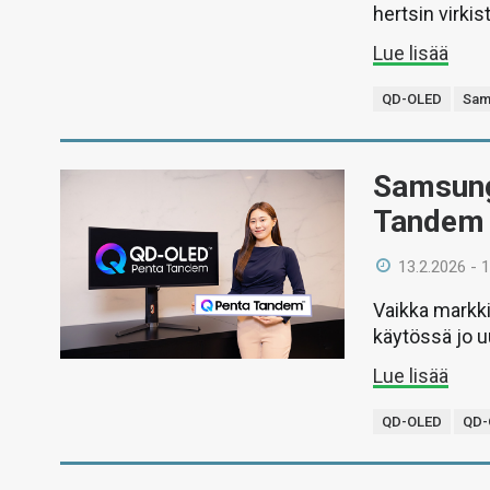
hertsin virkis
Lue lisää
QD-OLED
Sam
Samsung
Tandem 
13.2.2026 - 
Vaikka markkin
käytössä jo 
Lue lisää
QD-OLED
QD-