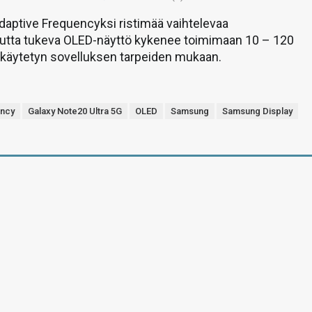
aptive Frequencyksi ristimää vaihtelevaa
juutta tukeva OLED-näyttö kykenee toimimaan 10 – 120
lä käytetyn sovelluksen tarpeiden mukaan.
ency
Galaxy Note20 Ultra 5G
OLED
Samsung
Samsung Display