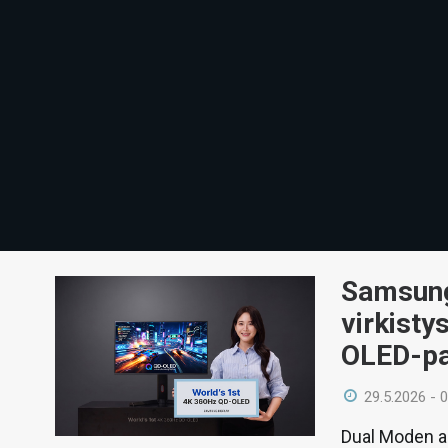
Samsung 
virkisty
OLED-pa
29.5.2026 - 
Dual Moden an