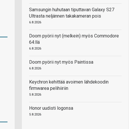
Samsungin huhutaan tiputtavan Galaxy S27
Ultrasta neljännen takakameran pois
6.8.2026
Doom pyörii nyt (melkein) myös Commodore
64:llä
6.8.2026
Doom pyörii nyt myös Paintissa
6.8.2026
Keychron kehittää avoimen lähdekoodin
firmwarea pelihiiriin
5.8.2026
Honor uudisti logonsa
5.8.2026