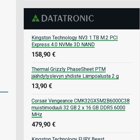
Kingston Technology NV3 1 TB M.2 PCI
Express 4.0 NVMe 3D NAND
158,90 €
Thermal Grizzly PhaseSheet PTM
jäähdytyslevyn yhdiste Lämpöalusta 2 g
13,90 €
Corsair Vengeance CMK32GX5M2B6000C38
muistimoduuli 32 GB 2 x 16 GB DDR5 6000
MHz
479,90 €
Kingston Technology FURY Beast