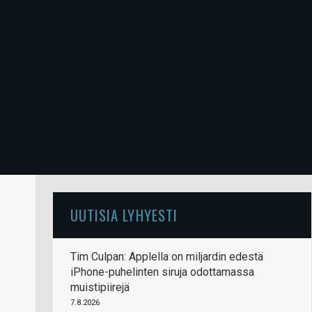
UUTISIA LYHYESTI
Tim Culpan: Applella on miljardin edestä
iPhone-puhelinten siruja odottamassa
muistipiirejä
7.8.2026