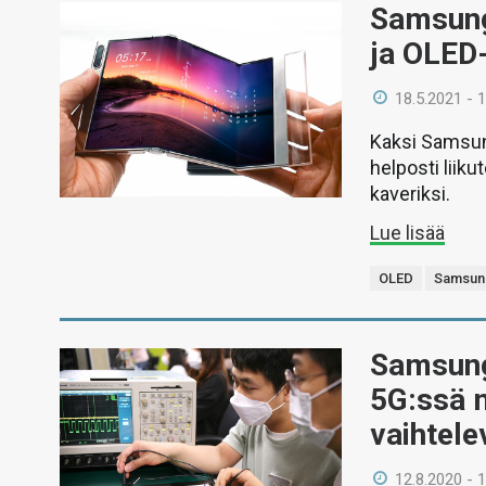
Samsung 
ja OLED
18.5.2021 - 
Kaksi Samsung
helposti liik
kaveriksi.
Lue lisää
OLED
Samsun
Samsung 
5G:ssä 
vaihtele
12.8.2020 - 