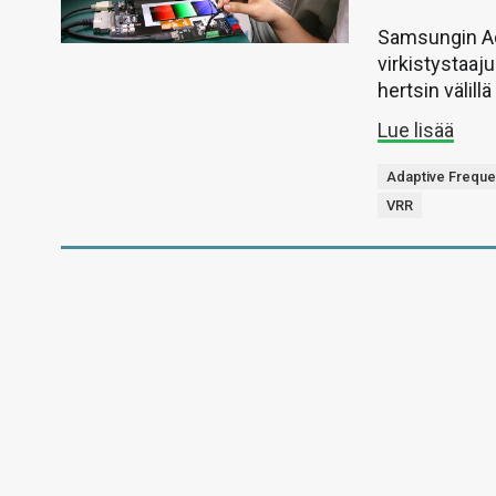
Samsungin Ad
virkistystaa
hertsin välil
Lue lisää
Adaptive Frequ
VRR