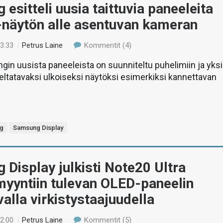
esitteli uusia taittuvia paneeleita
-näytön alle asentuvan kameran
13:33
/
Petrus Laine
Kommentit (4)
in uusista paneeleista on suunniteltu puhelimiin ja yksi
uteltatavaksi ulkoiseksi näytöksi esimerkiksi kannettavan
g
Samsung Display
Display julkisti Note20 Ultra
myyntiin tulevan OLED-paneelin
valla virkistystaajuudella
12:00
/
Petrus Laine
Kommentit (5)