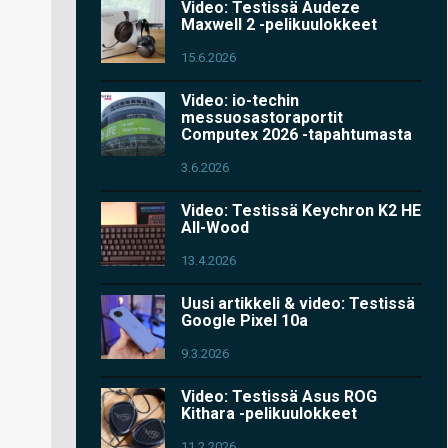
Video: Testissä Audeze
Maxwell 2 -pelikuulokkeet
15.6.2026
Video: io-techin
messuosastoraportit
Computex 2026 -tapahtumasta
3.6.2026
Video: Testissä Keychron K2 HE
All-Wood
13.4.2026
Uusi artikkeli & video: Testissä
Google Pixel 10a
9.3.2026
Video: Testissä Asus ROG
Kithara -pelikuulokkeet
11.2.2026