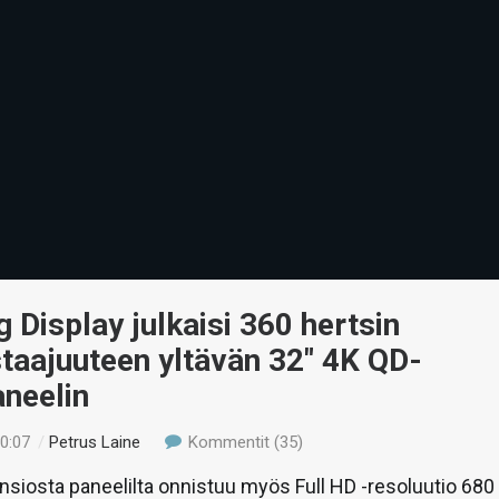
Display julkaisi 360 hertsin
staajuuteen yltävän 32″ 4K QD-
neelin
00:07
/
Petrus Laine
Kommentit (35)
siosta paneelilta onnistuu myös Full HD -resoluutio 680