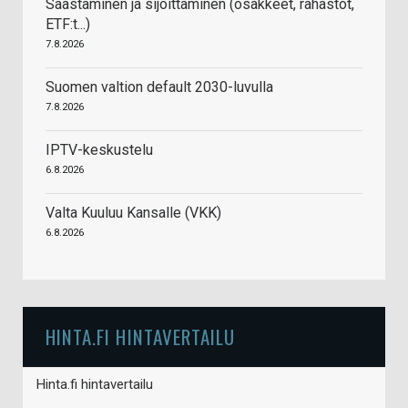
Säästäminen ja sijoittaminen (osakkeet, rahastot,
ETF:t...)
7.8.2026
Suomen valtion default 2030-luvulla
7.8.2026
IPTV-keskustelu
6.8.2026
Valta Kuuluu Kansalle (VKK)
6.8.2026
HINTA.FI HINTAVERTAILU
Hinta.fi hintavertailu