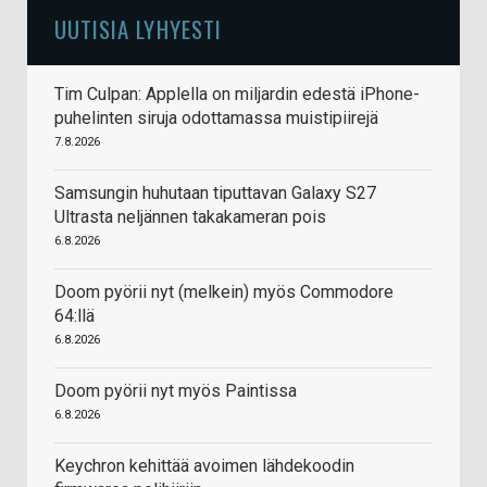
UUTISIA LYHYESTI
Tim Culpan: Applella on miljardin edestä iPhone-
puhelinten siruja odottamassa muistipiirejä
7.8.2026
Samsungin huhutaan tiputtavan Galaxy S27
Ultrasta neljännen takakameran pois
6.8.2026
Doom pyörii nyt (melkein) myös Commodore
64:llä
6.8.2026
Doom pyörii nyt myös Paintissa
6.8.2026
Keychron kehittää avoimen lähdekoodin