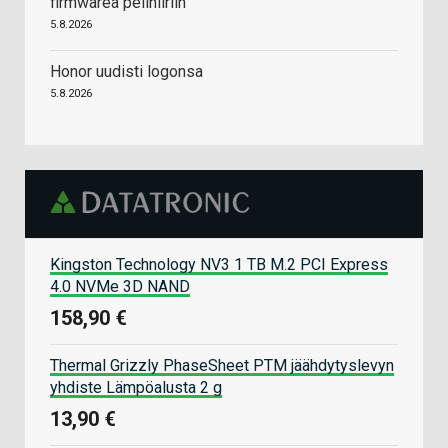
firmwarea pelihiiriin
5.8.2026
Honor uudisti logonsa
5.8.2026
Kingston Technology NV3 1 TB M.2 PCI Express
4.0 NVMe 3D NAND
158,90 €
Thermal Grizzly PhaseSheet PTM jäähdytyslevyn
yhdiste Lämpöalusta 2 g
13,90 €