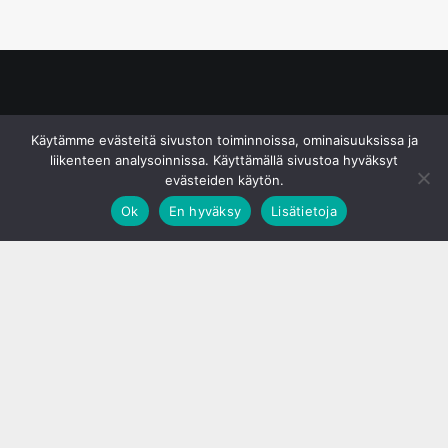
© S&J Media Oy
Käytämme evästeitä sivuston toiminnoissa, ominaisuuksissa ja
liikenteen analysoinnissa. Käyttämällä sivustoa hyväksyt
evästeiden käytön.
Ok
En hyväksy
Lisätietoja
;