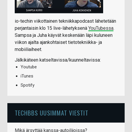
io-techin viikottainen tekniikkapodcast lähetetään
perjantaisin klo 15 live-lähetyksenä
YouTubessa
.
Sampsa ja Juha käyvät keskenään läpi kuluneen
viikon ajalta ajankohtaiset tietotekniikka- ja
mobiiliaiheet.
Jälkikäteen katseltavissa/kuunneltavissa:
Youtube
iTunes
Spotify
TECHBBS UUSIMMAT VIESTIT
Mikä ärsyttää kanssa-autoilijoissa?