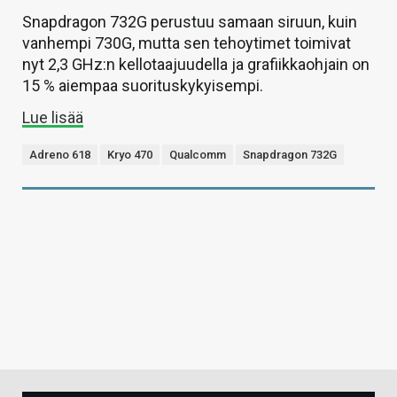
Snapdragon 732G perustuu samaan siruun, kuin
vanhempi 730G, mutta sen tehoytimet toimivat
nyt 2,3 GHz:n kellotaajuudella ja grafiikkaohjain on
15 % aiempaa suorituskykyisempi.
Lue lisää
Adreno 618
Kryo 470
Qualcomm
Snapdragon 732G