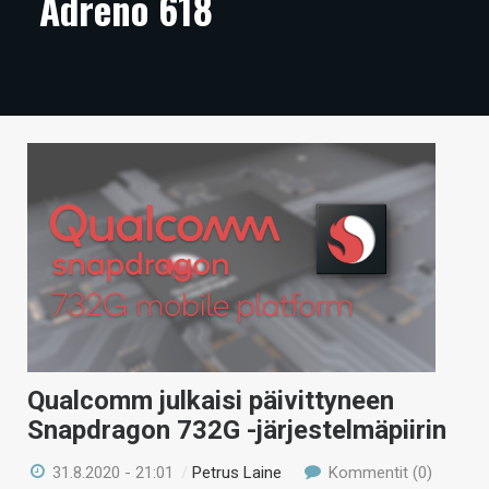
Adreno 618
ARTIKKELIT
VIDEOT
TECHBBS
TIETOA
HINTA.FI
KAUPPA
VAIHDA TEEMA
Qualcomm julkaisi päivittyneen
HAKU
Snapdragon 732G -järjestelmäpiirin
31.8.2020 - 21:01
/
Petrus Laine
Kommentit (0)