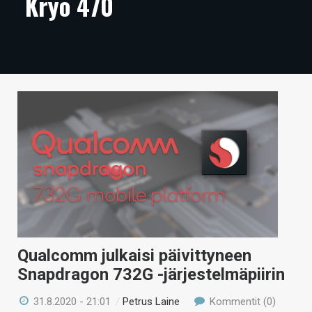
Kryo 470
ARTIKKELIT
VIDEOT
TECHBBS
TIETOA
HINTA.FI
KAUPPA
VAIHDA TEEMA
Qualcomm julkaisi päivittyneen
HAKU
Snapdragon 732G -järjestelmäpiirin
31.8.2020 - 21:01
/
Petrus Laine
Kommentit (0)