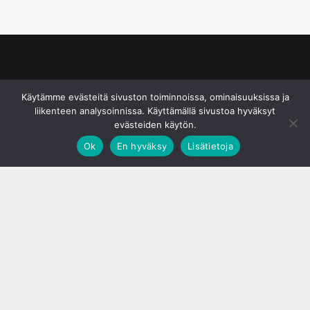
© S&J Media Oy
Käytämme evästeitä sivuston toiminnoissa, ominaisuuksissa ja
liikenteen analysoinnissa. Käyttämällä sivustoa hyväksyt
evästeiden käytön.
Ok
En hyväksy
Lisätietoja
;