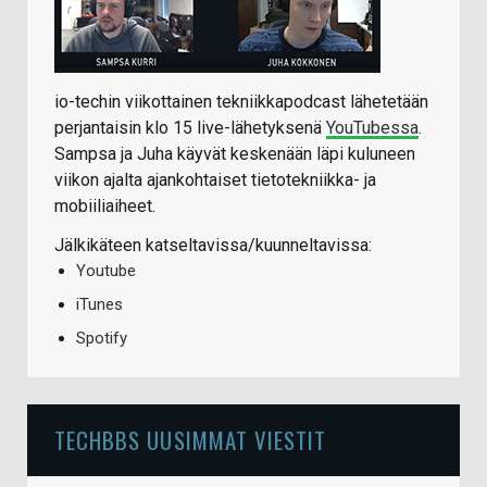
io-techin viikottainen tekniikkapodcast lähetetään
perjantaisin klo 15 live-lähetyksenä
YouTubessa
.
Sampsa ja Juha käyvät keskenään läpi kuluneen
viikon ajalta ajankohtaiset tietotekniikka- ja
mobiiliaiheet.
Jälkikäteen katseltavissa/kuunneltavissa:
Youtube
iTunes
Spotify
TECHBBS UUSIMMAT VIESTIT