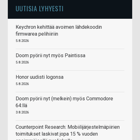
UUTISIA LYHYESTI
Keychron kehittää avoimen lähdekoodin
firmwarea pelihiiriin
5.8.2026
Doom pyörii nyt myös Paintissa
5.8.2026
Honor uudisti logonsa
5.8.2026
Doom pyörii nyt (melkein) myös Commodore
64:llä
3.8.2026
Counterpoint Research: Mobiilijärjestelmäpiirien
toimitukset laskivat jopa 15 % vuoden