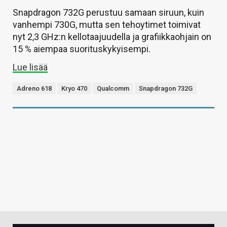
Snapdragon 732G perustuu samaan siruun, kuin
vanhempi 730G, mutta sen tehoytimet toimivat
nyt 2,3 GHz:n kellotaajuudella ja grafiikkaohjain on
15 % aiempaa suorituskykyisempi.
Lue lisää
Adreno 618
Kryo 470
Qualcomm
Snapdragon 732G