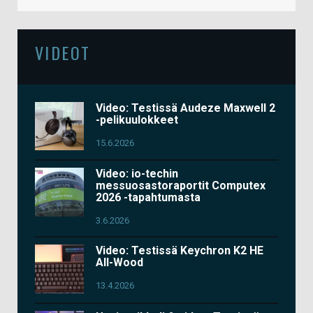
VIDEOT
Video: Testissä Audeze Maxwell 2
-pelikuulokkeet
15.6.2026
Video: io-techin
messuosastoraportit Computex
2026 -tapahtumasta
3.6.2026
Video: Testissä Keychron K2 HE
All-Wood
13.4.2026