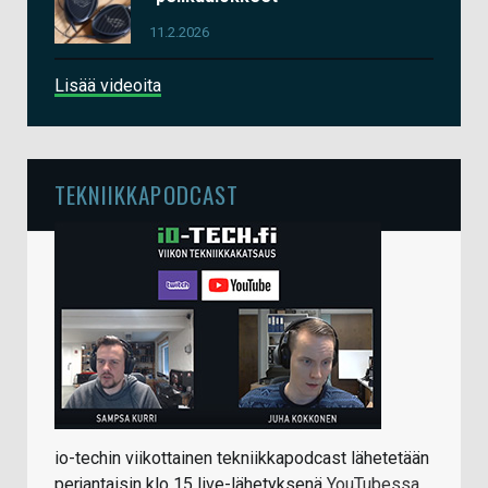
11.2.2026
Lisää videoita
TEKNIIKKAPODCAST
io-techin viikottainen tekniikkapodcast lähetetään
perjantaisin klo 15 live-lähetyksenä
YouTubessa
.