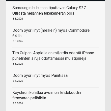
Samsungin huhutaan tiputtavan Galaxy S27
Ultrasta neljännen takakameran pois
8.8.2026
Doom pyörii nyt (melkein) myös Commodore
64:llä
8.8.2026
Tim Culpan: Applella on miljardin edestä iPhone-
puhelinten siruja odottamassa muistipiirejä
8.8.2026
Doom pyörii nyt myös Paintissa
6.8.2026
Keychron kehittää avoimen lähdekoodin
firmwarea pelihiiriin
5.8.2026