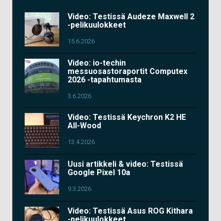
Video: Testissä Audeze Maxwell 2
-pelikuulokkeet
15.6.2026
Video: io-techin
messuosastoraportit Computex
2026 -tapahtumasta
3.6.2026
Video: Testissä Keychron K2 HE
All-Wood
13.4.2026
Uusi artikkeli & video: Testissä
Google Pixel 10a
9.3.2026
Video: Testissä Asus ROG Kithara
-pelikuulokkeet