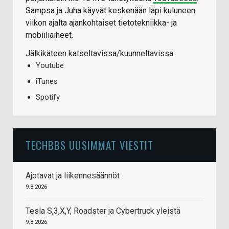
Sampsa ja Juha käyvät keskenään läpi kuluneen
viikon ajalta ajankohtaiset tietotekniikka- ja
mobiiliaiheet.
Jälkikäteen katseltavissa/kuunneltavissa:
Youtube
iTunes
Spotify
TECHBBS UUSIMMAT VIESTIT
Ajotavat ja liikennesäännöt
9.8.2026
Tesla S,3,X,Y, Roadster ja Cybertruck yleistä
9.8.2026