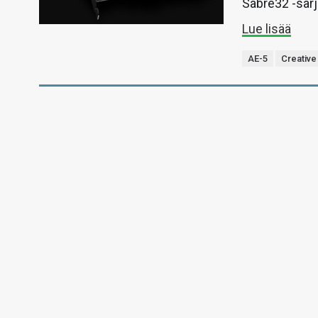
Sabre32 -sarja
Lue lisää
AE-5
Creative