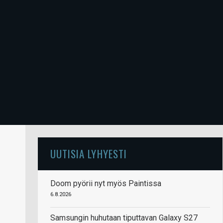
UUTISIA LYHYESTI
Doom pyörii nyt myös Paintissa
6.8.2026
Samsungin huhutaan tiputtavan Galaxy S27