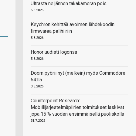
Ultrasta neljännen takakameran pois
6.8.2026
Keychron kehittää avoimen lähdekoodin
firmwarea pelihiiriin
5.8.2026
Honor uudisti logonsa
5.8.2026
Doom pyörii nyt (melkein) myös Commodore
64:llä
3.8.2026
Counterpoint Research:
Mobiilijärjestelmäpiirien toimitukset laskivat
jopa 15 % vuoden ensimmäisellä puoliskolla
31.7.2026