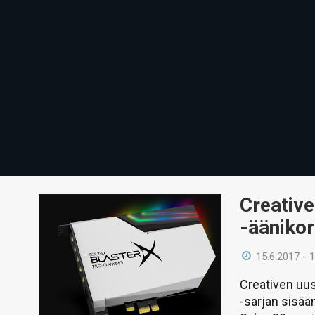
Creative
-äänikor
15.6.2017 - 
Creativen uu
-sarjan sisää