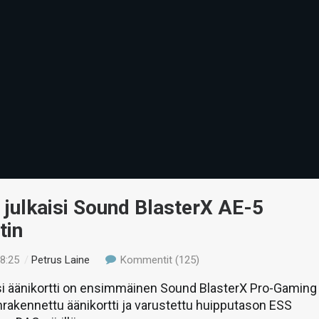
 julkaisi Sound BlasterX AE-5
tin
18:25
/
Petrus Laine
Kommentit (125)
si äänikortti on ensimmäinen Sound BlasterX Pro-Gaming
nrakennettu äänikortti ja varustettu huipputason ESS