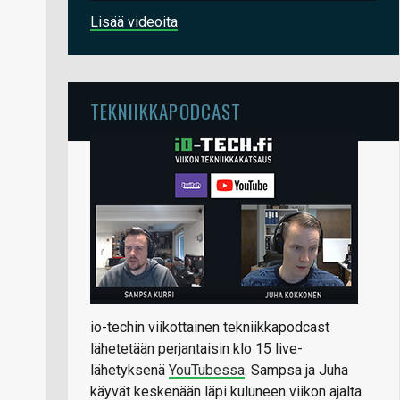
Lisää videoita
TEKNIIKKAPODCAST
io-techin viikottainen tekniikkapodcast
lähetetään perjantaisin klo 15 live-
lähetyksenä
YouTubessa
. Sampsa ja Juha
käyvät keskenään läpi kuluneen viikon ajalta