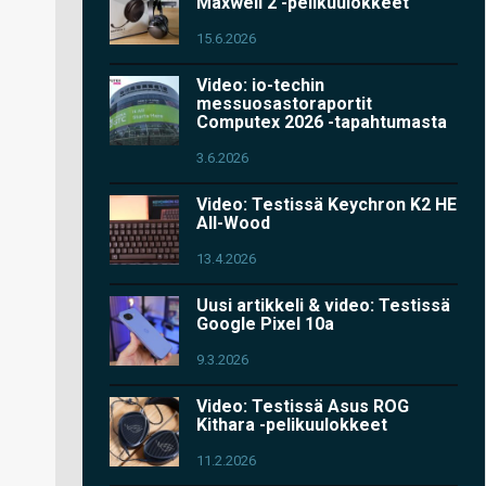
Maxwell 2 -pelikuulokkeet
15.6.2026
Video: io-techin
messuosastoraportit
Computex 2026 -tapahtumasta
3.6.2026
Video: Testissä Keychron K2 HE
All-Wood
13.4.2026
Uusi artikkeli & video: Testissä
Google Pixel 10a
9.3.2026
Video: Testissä Asus ROG
Kithara -pelikuulokkeet
11.2.2026