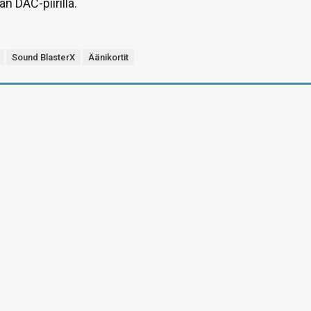
n DAC-piirillä.
Sound BlasterX
Äänikortit