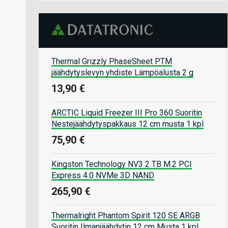
Thermal Grizzly PhaseSheet PTM
jäähdytyslevyn yhdiste Lämpöalusta 2 g
13,90 €
ARCTIC Liquid Freezer III Pro 360 Suoritin
Nestejäähdytyspakkaus 12 cm musta 1 kpl
75,90 €
Kingston Technology NV3 2 TB M.2 PCI
Express 4.0 NVMe 3D NAND
265,90 €
Thermalright Phantom Spirit 120 SE ARGB
Suoritin Ilmanjäähdytin 12 cm Musta 1 kpl