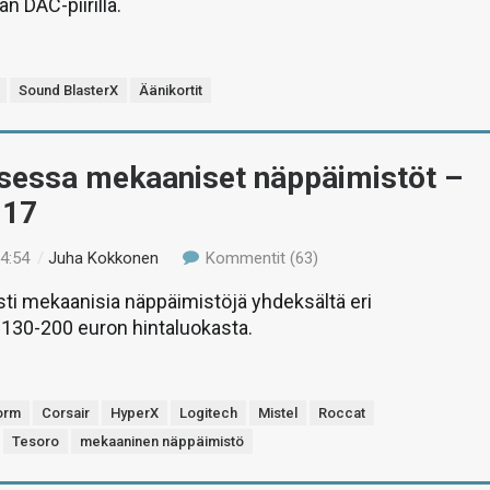
n DAC-piirillä.
Sound BlasterX
Äänikortit
sessa mekaaniset näppäimistöt –
017
04:54
/
Juha Kokkonen
Kommentit (63)
sti mekaanisia näppäimistöjä yhdeksältä eri
. 130-200 euron hintaluokasta.
orm
Corsair
HyperX
Logitech
Mistel
Roccat
Tesoro
mekaaninen näppäimistö