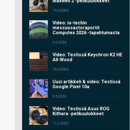
Maxwell 2 -pelikuulokkeet
15.6.2026
Video: io-techin
messuosastoraportit
Computex 2026 -tapahtumasta
3.6.2026
Video: Testissä Keychron K2 HE
All-Wood
13.4.2026
Uusi artikkeli & video: Testissä
Google Pixel 10a
9.3.2026
Video: Testissä Asus ROG
Kithara -pelikuulokkeet
11.2.2026