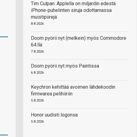
Tim Culpan: Applella on miljardin edestä
iPhone-puhelinten siruja odottamassa
muistipiirejä
8.8.2026
Doom pyörii nyt (melkein) myös Commodore
64:llä
7.8.2026
Doom pyörii nyt myös Paintissa
6.8.2026
Keychron kehittää avoimen lähdekoodin
firmwarea pelihiiriin
5.8.2026
Honor uudisti logonsa
5.8.2026