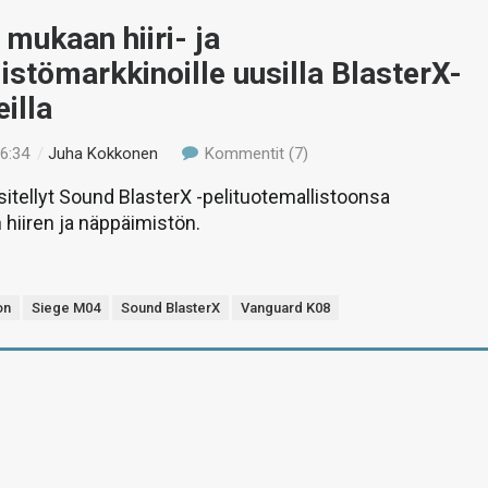
 mukaan hiiri- ja
stömarkkinoille uusilla BlasterX-
eilla
16:34
/
Juha Kokkonen
Kommentit (7)
sitellyt Sound BlasterX -pelituotemallistoonsa
hiiren ja näppäimistön.
on
Siege M04
Sound BlasterX
Vanguard K08