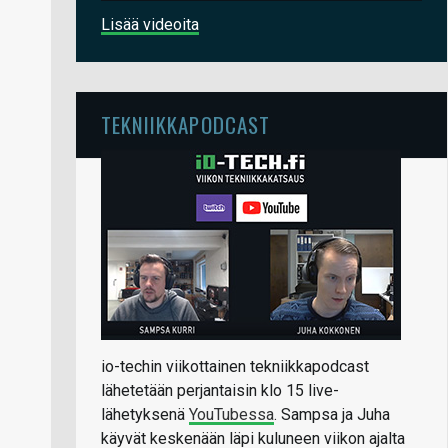
Lisää videoita
TEKNIIKKAPODCAST
io-techin viikottainen tekniikkapodcast
lähetetään perjantaisin klo 15 live-
lähetyksenä
YouTubessa
. Sampsa ja Juha
käyvät keskenään läpi kuluneen viikon ajalta