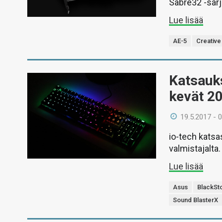
Sabre32 -sarja
Lue lisää
AE-5
Creative
Katsauk
kevät 2
19.5.2017 - 
io-tech katsa
valmistajalta
Lue lisää
Asus
BlackSt
Sound BlasterX