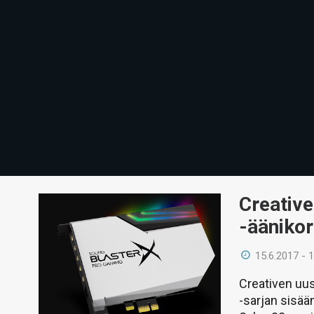
Creative
-äänikor
15.6.2017 - 
Creativen uu
-sarjan sisää