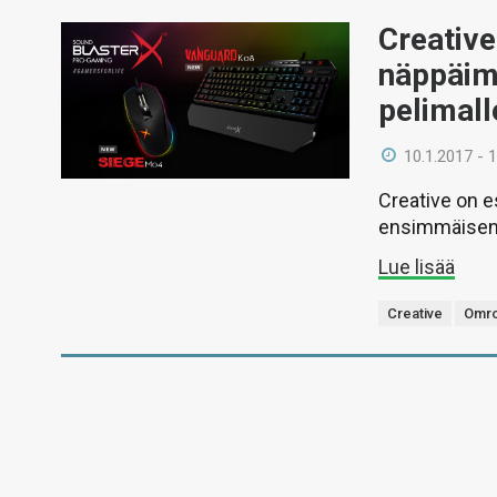
Creative
näppäimi
pelimall
10.1.2017 - 
Creative on e
ensimmäisen 
Lue lisää
Creative
Omr