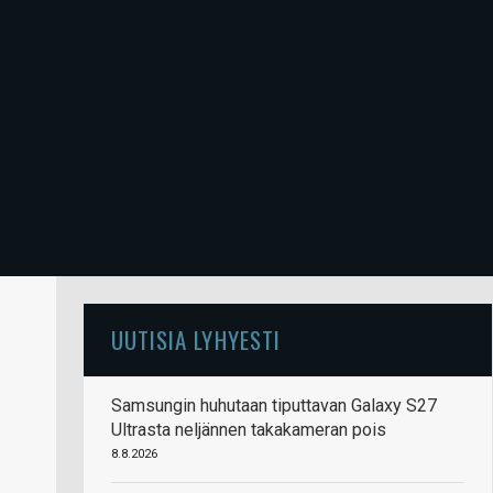
UUTISIA LYHYESTI
Samsungin huhutaan tiputtavan Galaxy S27
Ultrasta neljännen takakameran pois
8.8.2026