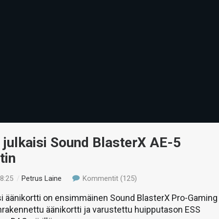
 julkaisi Sound BlasterX AE-5
tin
18:25
/
Petrus Laine
Kommentit (125)
si äänikortti on ensimmäinen Sound BlasterX Pro-Gaming
nrakennettu äänikortti ja varustettu huipputason ESS