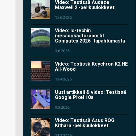
Video: Testissä Audeze
Maxwell 2 -pelikuulokkeet
15.6.2026
Video: io-techin
messuosastoraportit
Computex 2026 -tapahtumasta
3.6.2026
Video: Testissä Keychron K2 HE
All-Wood
13.4.2026
Uusi artikkeli & video: Testissä
Google Pixel 10a
9.3.2026
Video: Testissä Asus ROG
Kithara -pelikuulokkeet
11.2.2026