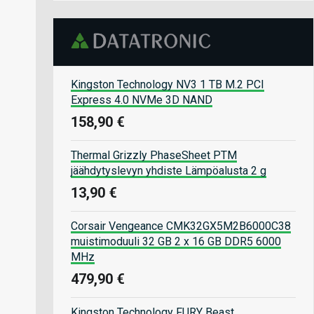
Kingston Technology NV3 1 TB M.2 PCI
Express 4.0 NVMe 3D NAND
158,90 €
Thermal Grizzly PhaseSheet PTM
jäähdytyslevyn yhdiste Lämpöalusta 2 g
13,90 €
Corsair Vengeance CMK32GX5M2B6000C38
muistimoduuli 32 GB 2 x 16 GB DDR5 6000
MHz
479,90 €
Kingston Technology FURY Beast