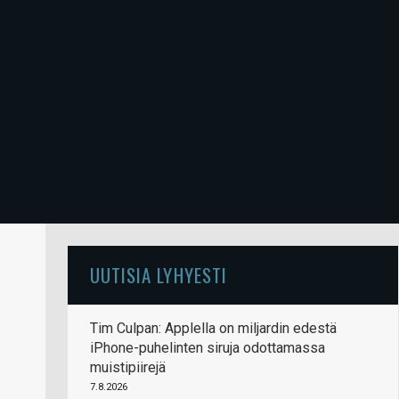
UUTISIA LYHYESTI
Tim Culpan: Applella on miljardin edestä
iPhone-puhelinten siruja odottamassa
muistipiirejä
7.8.2026