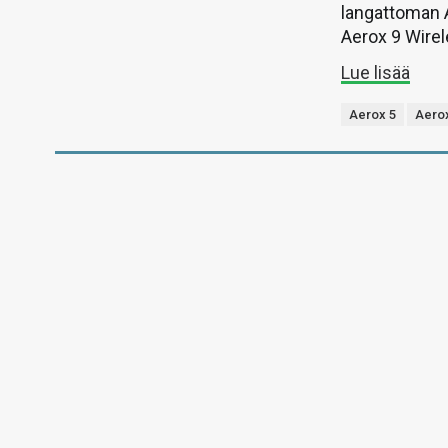
langattoman 
Aerox 9 Wire
Lue lisää
Aerox 5
Aerox