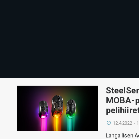
SteelSer
MOBA-pe
pelihiire
12.4.2022 - 
Langallisen A