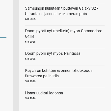
Samsungin huhutaan tiputtavan Galaxy S27
Ultrasta neljännen takakameran pois
6.8.2026
Doom pyörii nyt (melkein) myös Commodore
64:llä
6.8.2026
Doom pyörii nyt myös Paintissa
6.8.2026
Keychron kehittää avoimen lähdekoodin
firmwarea pelihiiriin
5.8.2026
Honor uudisti logonsa
5.8.2026