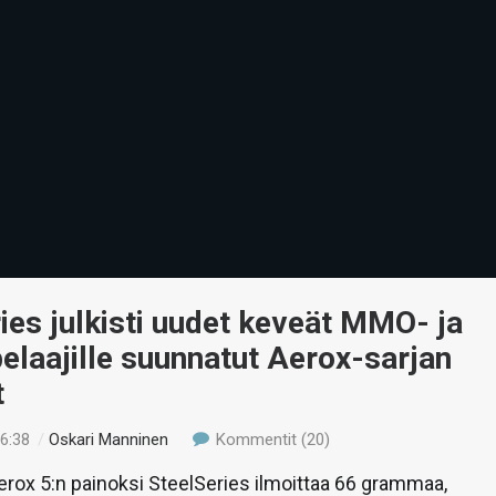
ies julkisti uudet keveät MMO- ja
laajille suunnatut Aerox-sarjan
t
16:38
/
Oskari Manninen
Kommentit (20)
erox 5:n painoksi SteelSeries ilmoittaa 66 grammaa,