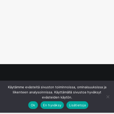
© S&J Media Oy
Käytämme evästeitä sivuston toiminnoissa, ominaisuuksissa ja
liikenteen analysoinnissa. Käyttämällä sivustoa hyväksyt
evästeiden käytön.
Ok
En hyväksy
Lisätietoja