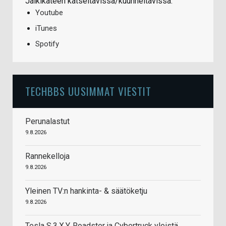
Jälkikäteen katseltavissa/kuunneltavissa:
Youtube
iTunes
Spotify
TECHBBS UUSIMMAT VIESTIT
Perunalastut
9.8.2026
Rannekelloja
9.8.2026
Yleinen TV:n hankinta- & säätöketju
9.8.2026
Tesla S,3,X,Y, Roadster ja Cybertruck yleistä