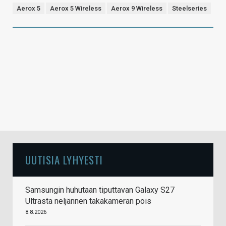
Aerox 5
Aerox 5 Wireless
Aerox 9 Wireless
Steelseries
UUTISIA LYHYESTI
Samsungin huhutaan tiputtavan Galaxy S27
Ultrasta neljännen takakameran pois
8.8.2026