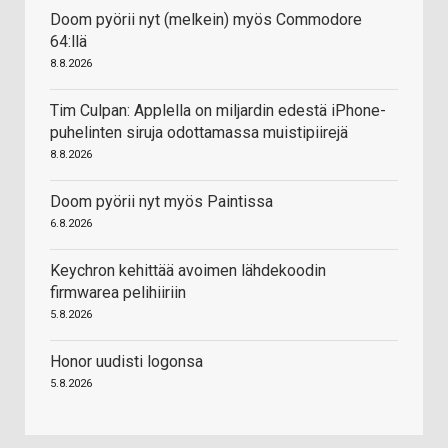
Doom pyörii nyt (melkein) myös Commodore
64:llä
8.8.2026
Tim Culpan: Applella on miljardin edestä iPhone-
puhelinten siruja odottamassa muistipiirejä
8.8.2026
Doom pyörii nyt myös Paintissa
6.8.2026
Keychron kehittää avoimen lähdekoodin
firmwarea pelihiiriin
5.8.2026
Honor uudisti logonsa
5.8.2026