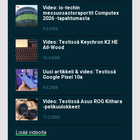
Video: io-techin
messuosastoraportit Computex
2026 -tapahtumasta
3.6.2026
Video: Testissä Keychron K2 HE
All-Wood
13.4.2026
Uusi artikkeli & video: Testissä
Google Pixel 10a
9.3.2026
Video: Testissä Asus ROG Kithara
-pelikuulokkeet
11.2.2026
Lisää videoita