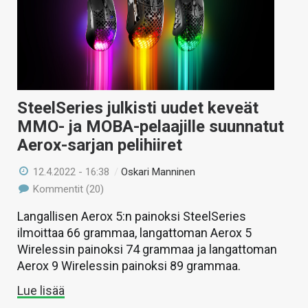
KAUPPA
VAIHDA TEEMA
SteelSeries julkisti uudet keveät
HAKU
MMO- ja MOBA-pelaajille suunnatut
Aerox-sarjan pelihiiret
12.4.2022 - 16:38
/
Oskari Manninen
Kommentit (20)
Langallisen Aerox 5:n painoksi SteelSeries
ilmoittaa 66 grammaa, langattoman Aerox 5
Wirelessin painoksi 74 grammaa ja langattoman
Aerox 9 Wirelessin painoksi 89 grammaa.
Lue lisää