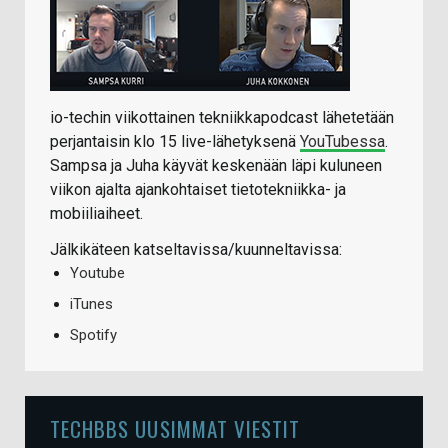
io-techin viikottainen tekniikkapodcast lähetetään
perjantaisin klo 15 live-lähetyksenä
YouTubessa
.
Sampsa ja Juha käyvät keskenään läpi kuluneen
viikon ajalta ajankohtaiset tietotekniikka- ja
mobiiliaiheet.
Jälkikäteen katseltavissa/kuunneltavissa:
Youtube
iTunes
Spotify
TECHBBS UUSIMMAT VIESTIT