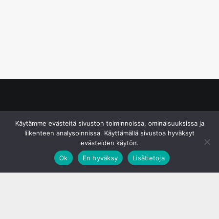
© S&J Media Oy
Käytämme evästeitä sivuston toiminnoissa, ominaisuuksissa ja
liikenteen analysoinnissa. Käyttämällä sivustoa hyväksyt
evästeiden käytön.
Ok
En hyväksy
Lisätietoja
;