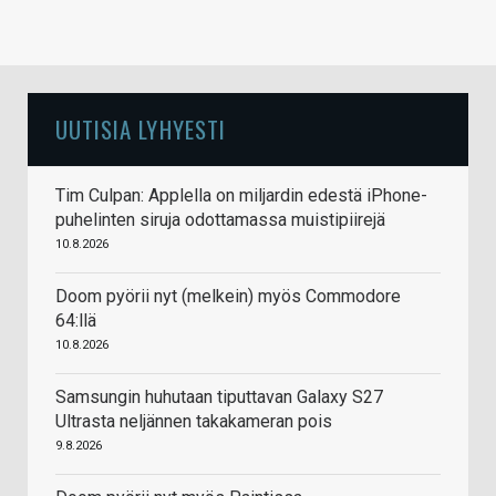
UUTISIA LYHYESTI
Tim Culpan: Applella on miljardin edestä iPhone-
puhelinten siruja odottamassa muistipiirejä
10.8.2026
Doom pyörii nyt (melkein) myös Commodore
64:llä
10.8.2026
Samsungin huhutaan tiputtavan Galaxy S27
Ultrasta neljännen takakameran pois
9.8.2026