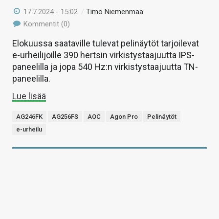
17.7.2024 - 15:02
/
Timo Niemenmaa
Kommentit (0)
Elokuussa saataville tulevat pelinäytöt tarjoilevat
e-urheilijoille 390 hertsin virkistystaajuutta IPS-
paneelilla ja jopa 540 Hz:n virkistystaajuutta TN-
paneelilla.
Lue lisää
AG246FK
AG256FS
AOC
Agon Pro
Pelinäytöt
e-urheilu