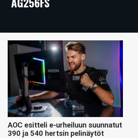
AG256FS
ARTIKKELIT
VIDEOT
TECHBBS
TIETOA
HINTA.FI
KAUPPA
VAIHDA TEEMA
HAKU
AOC esitteli e-urheiluun suunnatut
390 ja 540 hertsin pelinäytöt