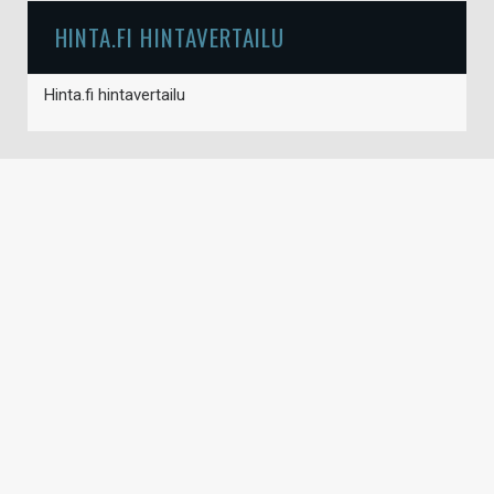
HINTA.FI HINTAVERTAILU
Hinta.fi hintavertailu