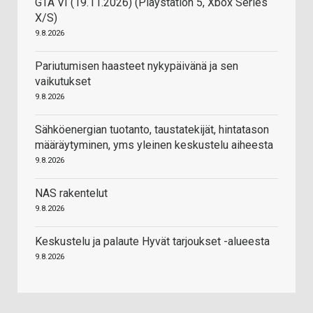
GTA VI (19.11.2026) (Playstation 5, Xbox Series
X/S)
9.8.2026
Pariutumisen haasteet nykypäivänä ja sen
vaikutukset
9.8.2026
Sähköenergian tuotanto, taustatekijät, hintatason
määräytyminen, yms yleinen keskustelu aiheesta
9.8.2026
NAS rakentelut
9.8.2026
Keskustelu ja palaute Hyvät tarjoukset -alueesta
9.8.2026