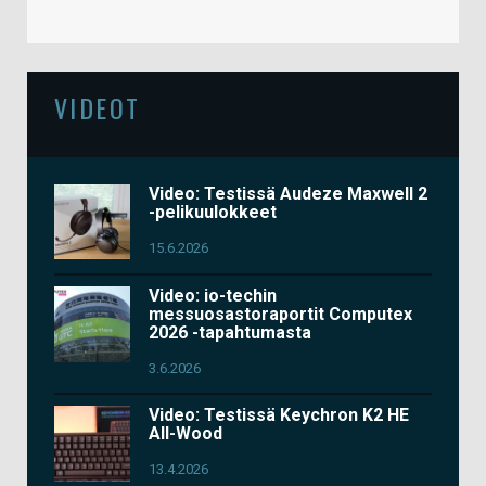
VIDEOT
Video: Testissä Audeze Maxwell 2
-pelikuulokkeet
15.6.2026
Video: io-techin
messuosastoraportit Computex
2026 -tapahtumasta
3.6.2026
Video: Testissä Keychron K2 HE
All-Wood
13.4.2026