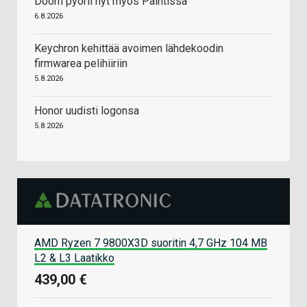
Doom pyörii nyt myös Paintissa
6.8.2026
Keychron kehittää avoimen lähdekoodin
firmwarea pelihiiriin
5.8.2026
Honor uudisti logonsa
5.8.2026
AMD Ryzen 7 9800X3D suoritin 4,7 GHz 104 MB
L2 & L3 Laatikko
439,00 €