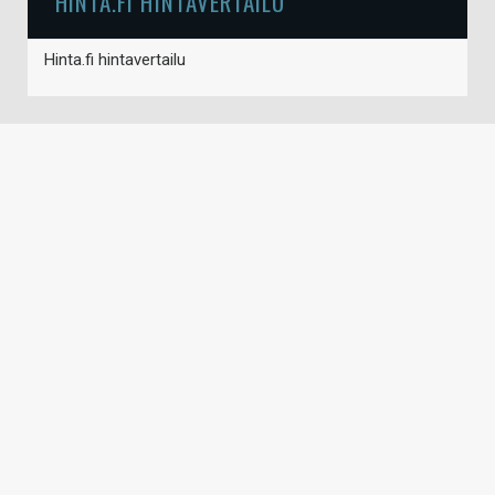
HINTA.FI HINTAVERTAILU
Hinta.fi hintavertailu