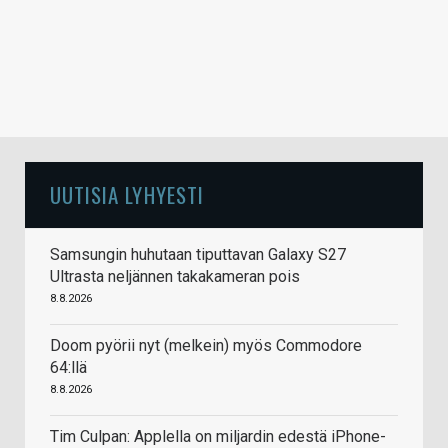
UUTISIA LYHYESTI
Samsungin huhutaan tiputtavan Galaxy S27
Ultrasta neljännen takakameran pois
8.8.2026
Doom pyörii nyt (melkein) myös Commodore
64:llä
8.8.2026
Tim Culpan: Applella on miljardin edestä iPhone-