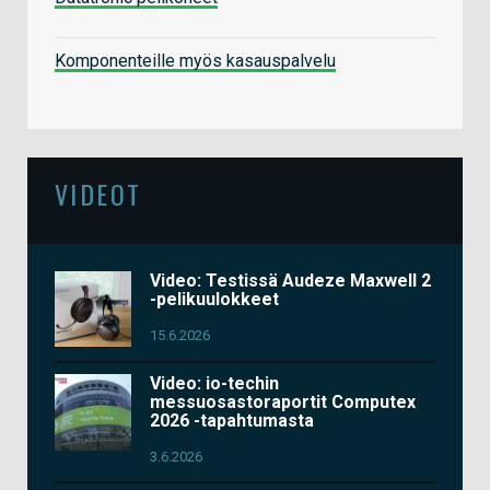
Komponenteille myös kasauspalvelu
VIDEOT
Video: Testissä Audeze Maxwell 2
-pelikuulokkeet
15.6.2026
Video: io-techin
messuosastoraportit Computex
2026 -tapahtumasta
3.6.2026