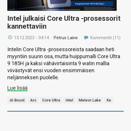
Intel julkaisi Core Ultra -prosessorit
kannettaviin
15.12.2023 - 04:14
/
Petrus Laine
Kommentit (11)
Intelin Core Ultra -prosessoreista saadaan heti
myyntiin suurin osa, mutta huippumalli Core Ultra
9 185H ja kaksi vähävirtaisinta 9 watin mallia
viivästyvät ensi vuoden ensimmäisen
neljänneksen puolelle.
Lue lisää
AI Boost
Arc
Core Ultra
Intel
Meteor Lake
Xe