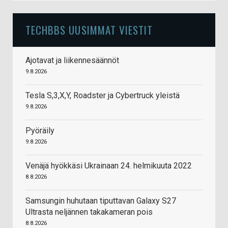
TECHBBS UUSIMMAT VIESTIT
Ajotavat ja liikennesäännöt
9.8.2026
Tesla S,3,X,Y, Roadster ja Cybertruck yleistä
9.8.2026
Pyöräily
9.8.2026
Venäjä hyökkäsi Ukrainaan 24. helmikuuta 2022
8.8.2026
Samsungin huhutaan tiputtavan Galaxy S27
Ultrasta neljännen takakameran pois
8.8.2026