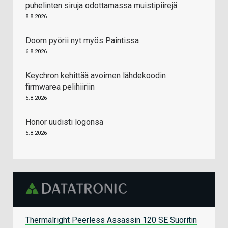
puhelinten siruja odottamassa muistipiirejä
8.8.2026
Doom pyörii nyt myös Paintissa
6.8.2026
Keychron kehittää avoimen lähdekoodin
firmwarea pelihiiriin
5.8.2026
Honor uudisti logonsa
5.8.2026
Thermalright Peerless Assassin 120 SE Suoritin