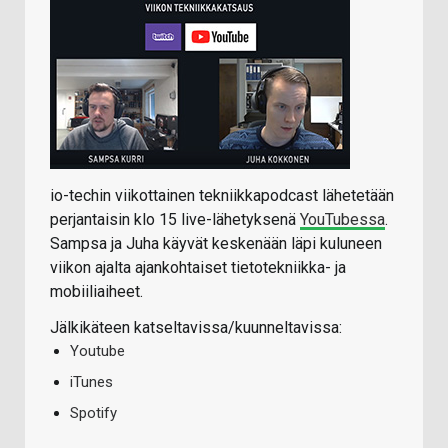
io-techin viikottainen tekniikkapodcast lähetetään
perjantaisin klo 15 live-lähetyksenä
YouTubessa
.
Sampsa ja Juha käyvät keskenään läpi kuluneen
viikon ajalta ajankohtaiset tietotekniikka- ja
mobiiliaiheet.
Jälkikäteen katseltavissa/kuunneltavissa:
Youtube
iTunes
Spotify