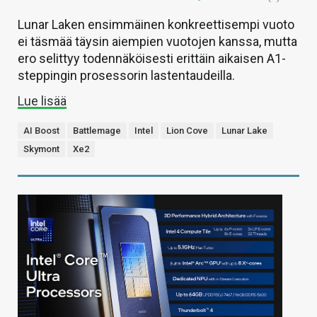
Lunar Laken ensimmäinen konkreettisempi vuoto
ei täsmää täysin aiempien vuotojen kanssa, mutta
ero selittyy todennäköisesti erittäin aikaisen A1-
steppingin prosessorin lastentaudeilla.
Lue lisää
AI Boost
Battlemage
Intel
Lion Cove
Lunar Lake
Skymont
Xe2