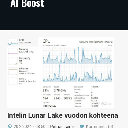
AI Boost
ARTIKKELIT
VIDEOT
TECHBBS
TIETOA
HINTA.FI
KAUPPA
VAIHDA TEEMA
HAKU
Intelin Lunar Lake vuodon kohteena
20.2.2024 - 08:50
/
Petrus Laine
Kommentit (0)