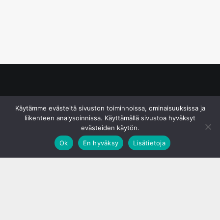
© S&J Media Oy
Käytämme evästeitä sivuston toiminnoissa, ominaisuuksissa ja
liikenteen analysoinnissa. Käyttämällä sivustoa hyväksyt
evästeiden käytön.
Ok
En hyväksy
Lisätietoja
;