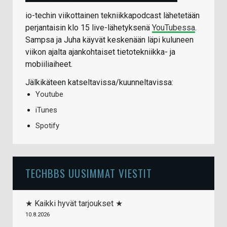
io-techin viikottainen tekniikkapodcast lähetetään
perjantaisin klo 15 live-lähetyksenä
YouTubessa
.
Sampsa ja Juha käyvät keskenään läpi kuluneen
viikon ajalta ajankohtaiset tietotekniikka- ja
mobiiliaiheet.
Jälkikäteen katseltavissa/kuunneltavissa:
Youtube
iTunes
Spotify
TECHBBS UUSIMMAT VIESTIT
★ Kaikki hyvät tarjoukset ★
10.8.2026