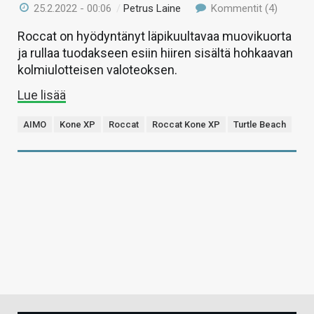
25.2.2022 - 00:06
/
Petrus Laine
Kommentit (4)
Roccat on hyödyntänyt läpikuultavaa muovikuorta
ja rullaa tuodakseen esiin hiiren sisältä hohkaavan
kolmiulotteisen valoteoksen.
Lue lisää
AIMO
Kone XP
Roccat
Roccat Kone XP
Turtle Beach