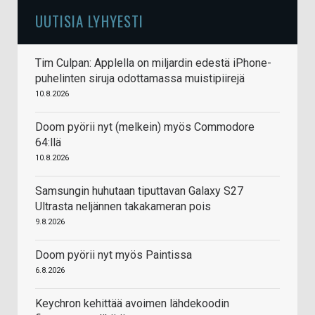
UUTISIA LYHYESTI
Tim Culpan: Applella on miljardin edestä iPhone-
puhelinten siruja odottamassa muistipiirejä
10.8.2026
Doom pyörii nyt (melkein) myös Commodore
64:llä
10.8.2026
Samsungin huhutaan tiputtavan Galaxy S27
Ultrasta neljännen takakameran pois
9.8.2026
Doom pyörii nyt myös Paintissa
6.8.2026
Keychron kehittää avoimen lähdekoodin