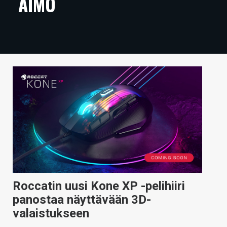
AIMO
ARTIKKELIT
VIDEOT
TECHBBS
TIETOA
HINTA.FI
KAUPPA
VAIHDA TEEMA
Roccatin uusi Kone XP -pelihiiri
HAKU
panostaa näyttävään 3D-
valaistukseen