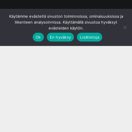
© S&J Media Oy
Käytämme evästeitä sivuston toiminnoissa, ominaisuuksissa ja
liikenteen analysoinnissa. Käyttämällä sivustoa hyväksyt
evästeiden käytön.
Ok
En hyväksy
Lisätietoja
;