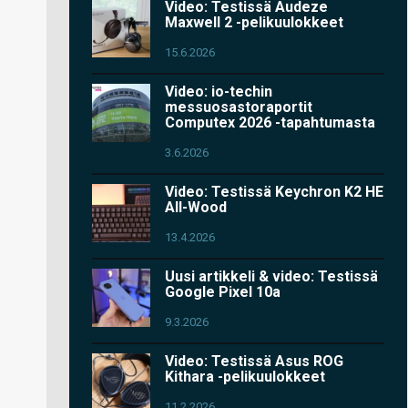
Video: Testissä Audeze
Maxwell 2 -pelikuulokkeet
15.6.2026
Video: io-techin
messuosastoraportit
Computex 2026 -tapahtumasta
3.6.2026
Video: Testissä Keychron K2 HE
All-Wood
13.4.2026
Uusi artikkeli & video: Testissä
Google Pixel 10a
9.3.2026
Video: Testissä Asus ROG
Kithara -pelikuulokkeet
11.2.2026