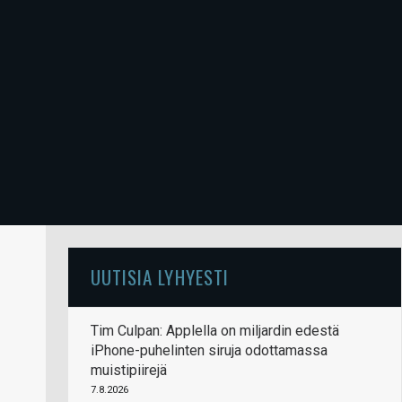
UUTISIA LYHYESTI
Tim Culpan: Applella on miljardin edestä
iPhone-puhelinten siruja odottamassa
muistipiirejä
7.8.2026