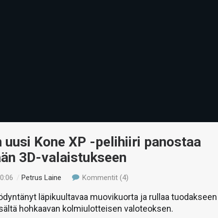
 uusi Kone XP -pelihiiri panostaa
ään 3D-valaistukseen
00:06
/
Petrus Laine
Kommentit (4)
dyntänyt läpikuultavaa muovikuorta ja rullaa tuodakseen
sisältä hohkaavan kolmiulotteisen valoteoksen.