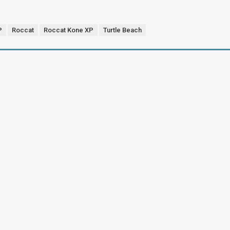
P
Roccat
Roccat Kone XP
Turtle Beach