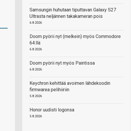
Samsungin huhutaan tiputtavan Galaxy S27
Ultrasta neljännen takakameran pois
6.8.2026
Doom pyörii nyt (melkein) myös Commodore
64:llä
6.8.2026
Doom pyörii nyt myös Paintissa
6.8.2026
Keychron kehittää avoimen lähdekoodin
firmwarea pelihiiriin
5.8.2026
Honor uudisti logonsa
5.8.2026