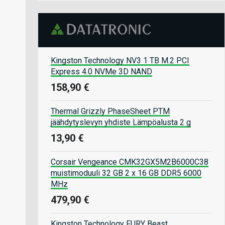
Kingston Technology NV3 1 TB M.2 PCI
Express 4.0 NVMe 3D NAND
158,90 €
Thermal Grizzly PhaseSheet PTM
jäähdytyslevyn yhdiste Lämpöalusta 2 g
13,90 €
Corsair Vengeance CMK32GX5M2B6000C38
muistimoduuli 32 GB 2 x 16 GB DDR5 6000
MHz
479,90 €
Kingston Technology FURY Beast