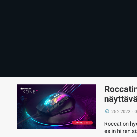
Roccatin
näyttäv
25.2.2022 - 
Roccat on hyö
esiin hiiren 