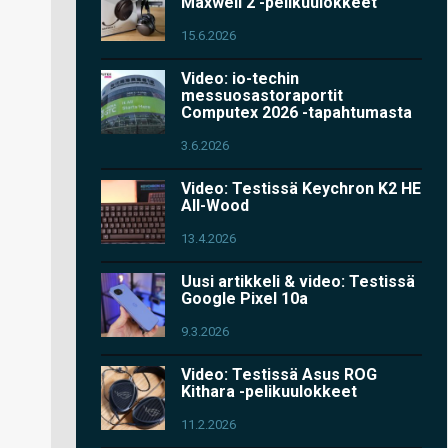
Maxwell 2 -pelikuulokkeet
15.6.2026
Video: io-techin
messuosastoraportit
Computex 2026 -tapahtumasta
3.6.2026
Video: Testissä Keychron K2 HE
All-Wood
13.4.2026
Uusi artikkeli & video: Testissä
Google Pixel 10a
9.3.2026
Video: Testissä Asus ROG
Kithara -pelikuulokkeet
11.2.2026