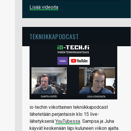
Lisää videoita
TEKNIIKKAPODCAST
io-techin viikottainen tekniikkapodcast
lähetetään perjantaisin klo 15 live-
lähetyksenä
YouTubessa
. Sampsa ja Juha
käyvät keskenään läpi kuluneen viikon ajalta