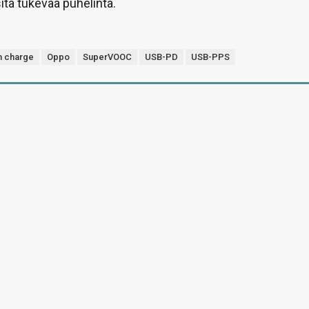
tä tukevaa puhelinta.
h charge
Oppo
SuperVOOC
USB-PD
USB-PPS