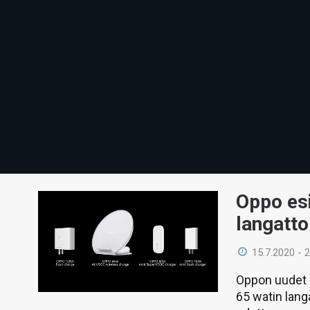
Oppo esi
langatto
15.7.2020 - 
Oppon uudet l
65 watin lan