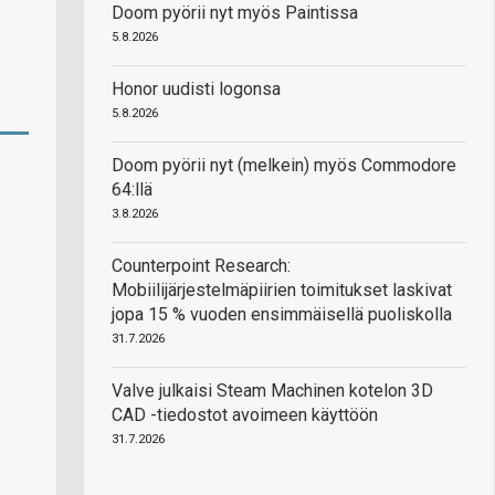
Doom pyörii nyt myös Paintissa
5.8.2026
Honor uudisti logonsa
5.8.2026
Doom pyörii nyt (melkein) myös Commodore
64:llä
3.8.2026
Counterpoint Research:
Mobiilijärjestelmäpiirien toimitukset laskivat
jopa 15 % vuoden ensimmäisellä puoliskolla
31.7.2026
Valve julkaisi Steam Machinen kotelon 3D
CAD -tiedostot avoimeen käyttöön
31.7.2026