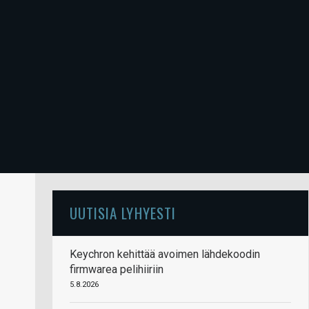
UUTISIA LYHYESTI
Keychron kehittää avoimen lähdekoodin
firmwarea pelihiiriin
5.8.2026