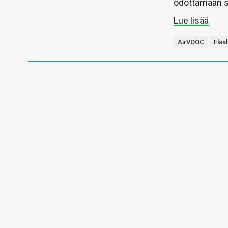
odottamaan si
Lue lisää
AirVOOC
Flas