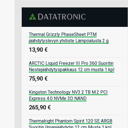
Thermal Grizzly PhaseSheet PTM
jäähdytyslevyn yhdiste Lämpöalusta 2 g
13,90 €
ARCTIC Liquid Freezer III Pro 360 Suoritin
Nestejäähdytyspakkaus 12 cm musta 1 kpl
75,90 €
Kingston Technology NV3 2 TB M.2 PCI
Express 4.0 NVMe 3D NAND
265,90 €
Thermalright Phantom Spirit 120 SE ARGB
Suoritin Ilmanjäähdytin 12 cm Musta 1 kpl