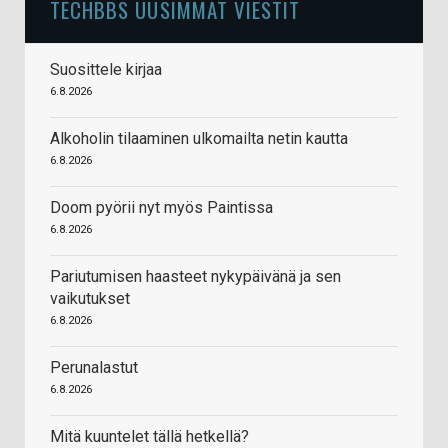
TECHBBS UUSIMMAT VIESTIT
Suosittele kirjaa
6.8.2026
Alkoholin tilaaminen ulkomailta netin kautta
6.8.2026
Doom pyörii nyt myös Paintissa
6.8.2026
Pariutumisen haasteet nykypäivänä ja sen
vaikutukset
6.8.2026
Perunalastut
6.8.2026
Mitä kuuntelet tällä hetkellä?