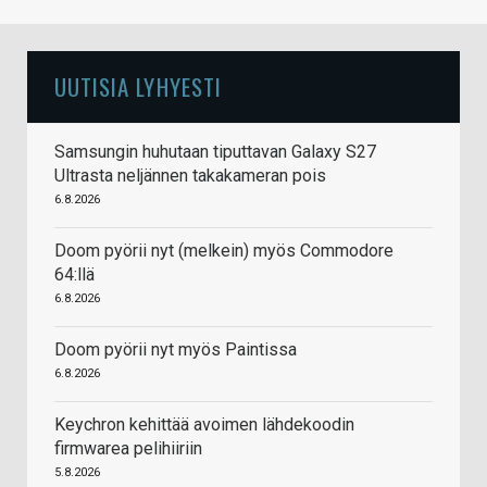
UUTISIA LYHYESTI
Samsungin huhutaan tiputtavan Galaxy S27
Ultrasta neljännen takakameran pois
6.8.2026
Doom pyörii nyt (melkein) myös Commodore
64:llä
6.8.2026
Doom pyörii nyt myös Paintissa
6.8.2026
Keychron kehittää avoimen lähdekoodin
firmwarea pelihiiriin
5.8.2026