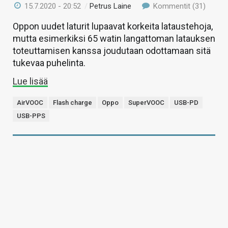
15.7.2020 - 20:52
/
Petrus Laine
Kommentit (31)
Oppon uudet laturit lupaavat korkeita lataustehoja,
mutta esimerkiksi 65 watin langattoman latauksen
toteuttamisen kanssa joudutaan odottamaan sitä
tukevaa puhelinta.
Lue lisää
AirVOOC
Flash charge
Oppo
SuperVOOC
USB-PD
USB-PPS