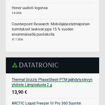
Honor uudisti logonsa
5.8.2026
Counterpoint Research: Mobiilijärjestelmäpiirien
toimitukset laskivat jopa 15 % vuoden
ensimmäisellä puoliskolla
31.7.2026
Thermal Grizzly PhaseSheet PTM jäähdytyslevyn
yhdiste Lämpöalusta 2 g
13,90 €
ARCTIC Liquid Freezer III Pro 360 Suoritin