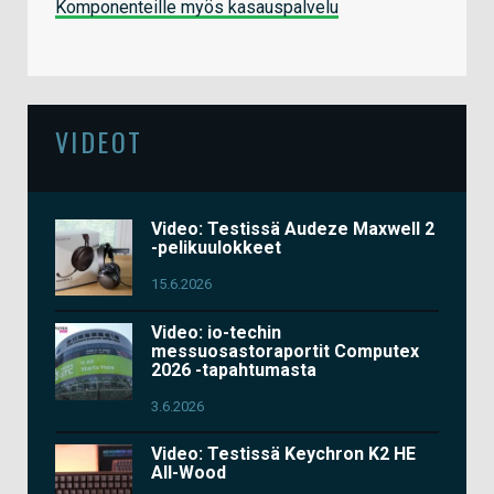
Komponenteille myös kasauspalvelu
VIDEOT
Video: Testissä Audeze Maxwell 2
-pelikuulokkeet
15.6.2026
Video: io-techin
messuosastoraportit Computex
2026 -tapahtumasta
3.6.2026
Video: Testissä Keychron K2 HE
All-Wood