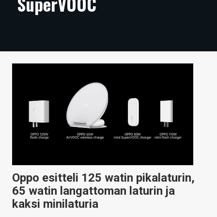
SuperVOOC
ARTIKKELIT
VIDEOT
TECHBBS
TIETOA
HINTA.FI
KAUPPA
VAIHDA TEEMA
Oppo esitteli 125 watin pikalaturin,
HAKU
65 watin langattoman laturin ja
kaksi minilaturia