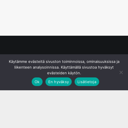
© S&J Media Oy
Käytämme evästeitä sivuston toiminnoissa, ominaisuuksissa ja
liikenteen analysoinnissa. Käyttämällä sivustoa hyväksyt
evästeiden käytön.
Ok
En hyväksy
Lisätietoja
;