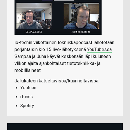
io-techin viikottainen tekniikkapodcast lähetetään
perjantaisin klo 15 live-lähetyksenä
YouTubessa
.
Sampsa ja Juha käyvät keskenään läpi kuluneen
viikon ajalta ajankohtaiset tietotekniikka- ja
mobiiliaiheet.
Jälkikäteen katseltavissa/kuunneltavissa:
Youtube
iTunes
Spotify