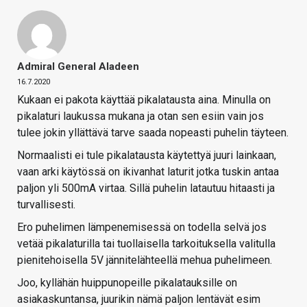
Admiral General Aladeen
16.7.2020
Kukaan ei pakota käyttää pikalatausta aina. Minulla on
pikalaturi laukussa mukana ja otan sen esiin vain jos
tulee jokin yllättävä tarve saada nopeasti puhelin täyteen.
Normaalisti ei tule pikalatausta käytettyä juuri lainkaan,
vaan arki käytössä on ikivanhat laturit jotka tuskin antaa
paljon yli 500mA virtaa. Sillä puhelin latautuu hitaasti ja
turvallisesti.
Ero puhelimen lämpenemisessä on todella selvä jos
vetää pikalaturilla tai tuollaisella tarkoituksella valitulla
pienitehoisella 5V jännitelähteellä mehua puhelimeen.
Joo, kyllähän huippunopeille pikalatauksille on
asiakaskuntansa, juurikin nämä paljon lentävät esim