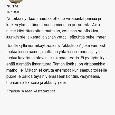
Nurffe
16.7.2020
No pitää nyt taas muistaa että ne virtapankit painaa ja
kaiken ylimääräisen roudaaminen on perseestä. Aika
niche käyttötarkoitus muttajoo, voisihan se olla kiva
juurikin siellä kentällä vähän vetää lisäpuhtia puhelimeen.
Itsellä kyllä normikäytössä ns. ”akkukuori” joka varmasti
tuplaa luurin painon, mutta on yhtä luurin kanssa ja yli
tuplaa käytössä olevan akkukapasiteetin. Ei pystyisi kyllä
enää elämään ilman tuota. Tämän lisäksi on virtapankkia
matkoille. Mikään ei ketuta enempää kun saapua toiselle
puolelle palloa täysin vieraaseen kohtiin, väsyneenä,
hieman nälkäisenä ja akku tyhjänä.
Kirjaudu sisään vastataksesi