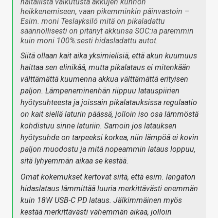
haitallista vaikutusta akkujen kunnon
heikkenemiseen, vaan pikemminkin päinvastoin –
Esim. moni Teslayksilö mitä on pikaladattu
säännöllisesti on pitänyt akkunsa SOC:ia paremmin
kuin moni 100%:sesti hidasladattu autot.
Siitä ollaan kait aika yksimielisiä, että akun kuumuus
haittaa sen elinikää, mutta pikalataus ei mitenkään
välttämättä kuumenna akkua välttämättä erityisen
paljon. Lämpeneminenhän riippuu latauspiirien
hyötysuhteesta ja joissain pikalatauksissa regulaatio
on kait siellä laturin päässä, jolloin iso osa lämmöstä
kohdistuu sinne laturiin. Samoin jos latauksen
hyötysuhde on tarpeeksi korkea, niin lämpöä ei kovin
paljon muodostu ja mitä nopeammin lataus loppuu,
sitä lyhyemmän aikaa se kestää.
Omat kokemukset kertovat siitä, että esim. langaton
hidaslataus lämmittää luuria merkittävästi enemmän
kuin 18W USB-C PD lataus. Jälkimmäinen myös
kestää merkittävästi vähemmän aikaa, jolloin