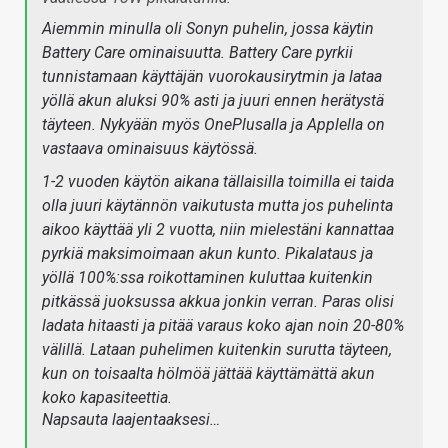
Aiemmin minulla oli Sonyn puhelin, jossa käytin
Battery Care ominaisuutta. Battery Care pyrkii
tunnistamaan käyttäjän vuorokausirytmin ja lataa
yöllä akun aluksi 90% asti ja juuri ennen herätystä
täyteen. Nykyään myös OnePlusalla ja Applella on
vastaava ominaisuus käytössä.
1-2 vuoden käytön aikana tällaisilla toimilla ei taida
olla juuri käytännön vaikutusta mutta jos puhelinta
aikoo käyttää yli 2 vuotta, niin mielestäni kannattaa
pyrkiä maksimoimaan akun kunto. Pikalataus ja
yöllä 100%:ssa roikottaminen kuluttaa kuitenkin
pitkässä juoksussa akkua jonkin verran. Paras olisi
ladata hitaasti ja pitää varaus koko ajan noin 20-80%
välillä. Lataan puhelimen kuitenkin surutta täyteen,
kun on toisaalta hölmöä jättää käyttämättä akun
koko kapasiteettia.
Napsauta laajentaaksesi…