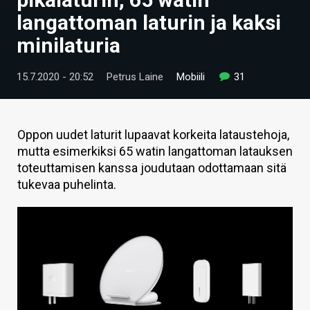
ARTIKKELIT
langattoman laturin ja kaksi
minilaturia
VIDEOT
TECHBBS
15.7.2020 - 20:52
Petrus Laine
Mobiili
31
TIETOA
HINTA.FI
Oppon uudet laturit lupaavat korkeita lataustehoja,
mutta esimerkiksi 65 watin langattoman latauksen
KAUPPA
toteuttamisen kanssa joudutaan odottamaan sitä
tukevaa puhelinta.
VAIHDA TEEMA
HAKU