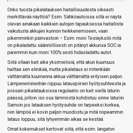
Onko tuosta pikalatauksen haitallisuudesta oikeasti
merkittävää näyttöä? Esim. Sähköautoissa sillä ei näytä
olevan ainakaan kaikkien autojen tapauksessa haitallista
vaikutusta akkujen kunnon heikkenemiseen, vaan
pikemminkin päinvastoin – Esim. moni Teslayksilö mitä
on pikaladattu säännöllisesti on pitänyt akkunsa SOC:ia
paremmin kuin moni 100%:sesti hidasladattu autot.
Siitä ollaan kait aika yksimielisiä, että akun kuumuus
haittaa sen elinikää, mutta pikalataus ei mitenkään
välttämättä kuumenna akkua välttämättä erityisen paljon.
Lämpeneminenhän riippuu latauspiirien hyötysuhteesta ja
joissain pikalatauksissa regulaatio on kait siellä laturin
päässä, jolloin iso osa lämmöstä kohdistuu sinne laturiin.
Samoin jos latauksen hyötysuhde on tarpeeksi korkea,
niin lämpöä ei kovin paljon muodostu ja mitä nopeammin
lataus loppuu, sitä lyhyemmän aikaa se kestää.
Omat kokemukset kertovat siitä, että esim. langaton