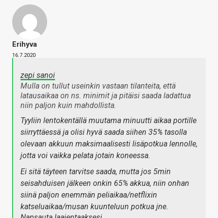
Erihyva
16.7.2020
zepi sanoi
Mulla on tullut useinkin vastaan tilanteita, että
latausaikaa on ns. minimit ja pitäisi saada ladattua
niin paljon kuin mahdollista.
Tyyliin lentokentällä muutama minuutti aikaa portille
siirryttäessä ja olisi hyvä saada siihen 35% tasolla
olevaan akkuun maksimaalisesti lisäpotkua lennolle,
jotta voi vaikka pelata jotain koneessa.
Ei sitä täyteen tarvitse saada, mutta jos 5min
seisahduisen jälkeen onkin 65% akkua, niin onhan
siinä paljon enemmän peliaikaa/netflixin
katseluaikaa/musan kuunteluun potkua jne.
Napsauta laajentaaksesi…