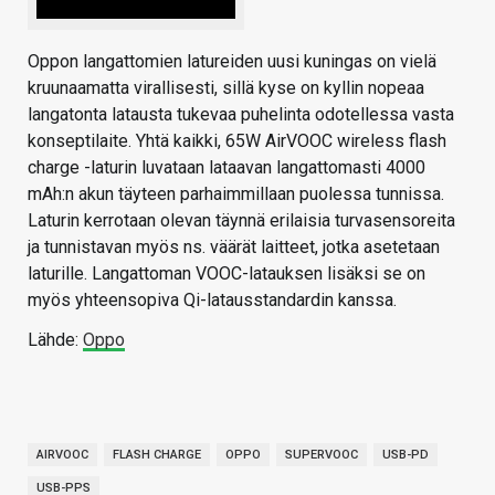
Oppon langattomien latureiden uusi kuningas on vielä
kruunaamatta virallisesti, sillä kyse on kyllin nopeaa
langatonta latausta tukevaa puhelinta odotellessa vasta
konseptilaite. Yhtä kaikki, 65W AirVOOC wireless flash
charge -laturin luvataan lataavan langattomasti 4000
mAh:n akun täyteen parhaimmillaan puolessa tunnissa.
Laturin kerrotaan olevan täynnä erilaisia turvasensoreita
ja tunnistavan myös ns. väärät laitteet, jotka asetetaan
laturille. Langattoman VOOC-latauksen lisäksi se on
myös yhteensopiva Qi-latausstandardin kanssa.
Lähde:
Oppo
AIRVOOC
FLASH CHARGE
OPPO
SUPERVOOC
USB-PD
USB-PPS