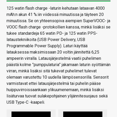
125 watin flash charge -laturin kehutaan lataavan 4000
mAh:n akun 41 %:iin viidessä minuutissa ja täyteen 20
minuutissa. Se on yhteensopiva aiempien SuperVOOC- ja
VOOC flash charge -protokollien kanssa, minkä lisäksi se
tukee standardeja 65 watin PD- ja 125 watin PPS-
lataustekniikoita (USB Power Delivery, USB
Programmable Power Supply). Laturi käyttää
latauksessa maksimissaan 20 voltin jännitettä 6,25
ampeerin virralla. Latausjärjestelmä vaatii puhelimen
päästä kolme ”pumppulaturia” jakamaan laturin syöttämän
virran, minkä lisäksi sitä tukevat puhelimet tulevat
olemaan varustettu 10 uudella lämpösensorilla. Sensorit
varmistavat ettei latausjärjestelmä tai puhelin pääse
huippuvirroissaankaan ylikuumenemaan, minkä lisäksi
lisäturvaa tuovat sulakepohjainen ylijännitesuojaus sekä
USB Type-C -kaapeli.