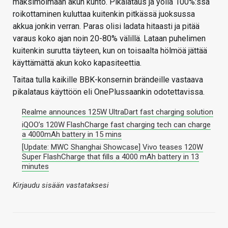
maksimoimaan akun kunto. Pikalataus ja yöllä 100%:ssa
roikottaminen kuluttaa kuitenkin pitkässä juoksussa
akkua jonkin verran. Paras olisi ladata hitaasti ja pitää
varaus koko ajan noin 20-80% välillä. Lataan puhelimen
kuitenkin surutta täyteen, kun on toisaalta hölmöä jättää
käyttämättä akun koko kapasiteettia.
Taitaa tulla kaikille BBK-konsernin brändeille vastaava
pikalataus käyttöön eli OnePlussaankin odotettavissa.
Realme announces 125W UltraDart fast charging solution
iQOO’s 120W FlashCharge fast charging tech can charge
a 4000mAh battery in 15 mins
[Update: MWC Shanghai Showcase] Vivo teases 120W
Super FlashCharge that fills a 4000 mAh battery in 13
minutes
Kirjaudu sisään vastataksesi