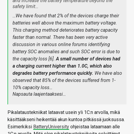
and increase the battery temperature beyond the
safety limit…
…We have found that 2% of the devices charge their
batteries well above the maximum battery voltage.
This charging method deteriorates battery capacity
faster than normal. There has been very active
discussion in various online forums identifying
battery SOC anomalies and such SOC error is due to
the capacity loss [6].
A small number of devices had
a charging current higher than 1.0C, which also
degrades battery performance quickly.
We have also
observed that 85% of the devices suffered from 1-
10% capacity loss…
Napsauta laajentaaksesi…
Pikalataustekniikat lataavat usein yli 1C:n arvolla, mikä
käsittääkseni heikentää akun kuntoa pitkässä juoksussa.
Esimerkiksi
BatteryUniversity
ohjeistaa lataamaan alle
1C:n arvolla. Mitä olen pikalataustekniikoita selvittänyt,