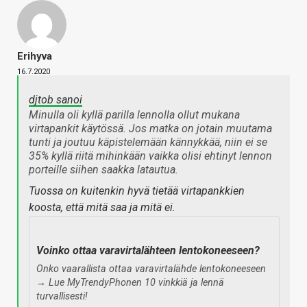
Erihyva
16.7.2020
djtob sanoi
Minulla oli kyllä parilla lennolla ollut mukana
virtapankit käytössä. Jos matka on jotain muutama
tunti ja joutuu käpistelemään kännykkää, niin ei se
35% kyllä riitä mihinkään vaikka olisi ehtinyt lennon
porteille siihen saakka latautua.
Tuossa on kuitenkin hyvä tietää virtapankkien
koosta, että mitä saa ja mitä ei.
Voinko ottaa varavirtalähteen lentokoneeseen?
Onko vaarallista ottaa varavirtalähde lentokoneeseen
→ Lue MyTrendyPhonen 10 vinkkiä ja lennä
turvallisesti!