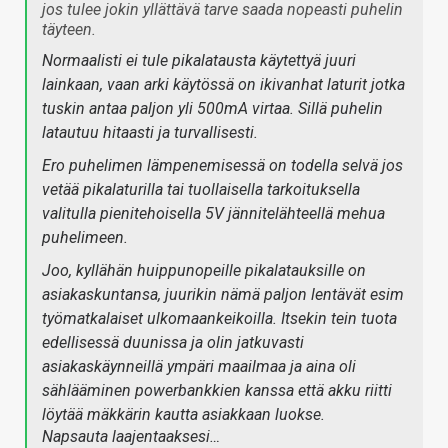
jos tulee jokin yllättävä tarve saada nopeasti puhelin
täyteen.
Normaalisti ei tule pikalatausta käytettyä juuri
lainkaan, vaan arki käytössä on ikivanhat laturit jotka
tuskin antaa paljon yli 500mA virtaa. Sillä puhelin
latautuu hitaasti ja turvallisesti.
Ero puhelimen lämpenemisessä on todella selvä jos
vetää pikalaturilla tai tuollaisella tarkoituksella
valitulla pienitehoisella 5V jännitelähteellä mehua
puhelimeen.
Joo, kyllähän huippunopeille pikalatauksille on
asiakaskuntansa, juurikin nämä paljon lentävät esim
työmatkalaiset ulkomaankeikoilla. Itsekin tein tuota
edellisessä duunissa ja olin jatkuvasti
asiakaskäynneillä ympäri maailmaa ja aina oli
sählääminen powerbankkien kanssa että akku riitti
löytää mäkkärin kautta asiakkaan luokse.
Napsauta laajentaaksesi…