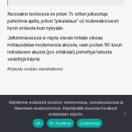
Noissakin testeissä on jotain 7v sitten julkaistuja
puhelimia ajalta, jolloin "pikalataus" oli todennäköisesti
hyvin erilaista kuin nykyään.
Jälkimmäisessä ei näytä olevan mitään oikeaa
mittausdataa moderneista akuista, vaan jostain 90-luvun
nokialaisen akusta (jos siitäkään) piirrettyjä hatusta
vedettyjä käyriä.
Kirjaudu sisään vastataksesi
Käytämme evästeitä sivuston toiminnoissa, ominaisuuksissa ja
liikenteen analysoinnissa. Käyttämällä sivustoa hyväksyt
evästeiden käytön.
Ok
En hyväksy
Lisätietoja
FlyingAntero
16.7.2020