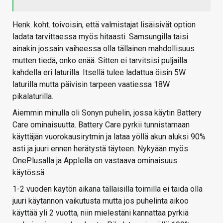
Henk. koht. toivoisin, että valmistajat lisäisivät option
ladata tarvittaessa myös hitaasti. Samsungilla taisi
ainakin jossain vaiheessa olla tällainen mahdollisuus
mutten tiedä, onko enää. Sitten ei tarvitsisi puljailla
kahdella eri laturilla. Itsellä tulee ladattua öisin 5W
laturilla mutta päivisin tarpeen vaatiessa 18W
pikalaturilla.
Aiemmin minulla oli Sonyn puhelin, jossa käytin Battery
Care ominaisuutta. Battery Care pyrkii tunnistamaan
käyttäjän vuorokausirytmin ja lataa yöllä akun aluksi 90%
asti ja juuri ennen herätystä täyteen. Nykyään myös
OnePlusalla ja Applella on vastaava ominaisuus
käytössä.
1-2 vuoden käytön aikana tällaisilla toimilla ei taida olla
juuri käytännön vaikutusta mutta jos puhelinta aikoo
käyttää yli 2 vuotta, niin mielestäni kannattaa pyrkiä