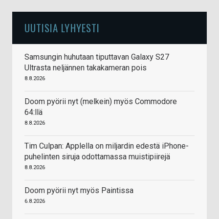
UUTISIA LYHYESTI
Samsungin huhutaan tiputtavan Galaxy S27
Ultrasta neljännen takakameran pois
8.8.2026
Doom pyörii nyt (melkein) myös Commodore
64:llä
8.8.2026
Tim Culpan: Applella on miljardin edestä iPhone-
puhelinten siruja odottamassa muistipiirejä
8.8.2026
Doom pyörii nyt myös Paintissa
6.8.2026