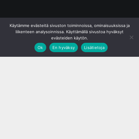
© S&J Media Oy
Käytämme evästeitä sivuston toiminnoissa, ominaisuuksissa ja
liikenteen analysoinnissa. Käyttämällä sivustoa hyväksyt
evästeiden käytön.
Ok
En hyväksy
Lisätietoja
;