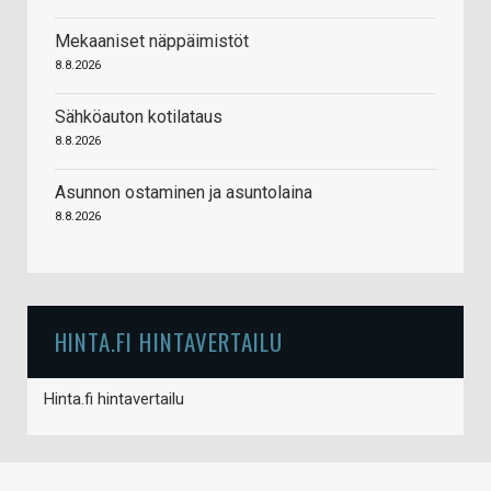
Mekaaniset näppäimistöt
8.8.2026
Sähköauton kotilataus
8.8.2026
Asunnon ostaminen ja asuntolaina
8.8.2026
HINTA.FI HINTAVERTAILU
Hinta.fi hintavertailu