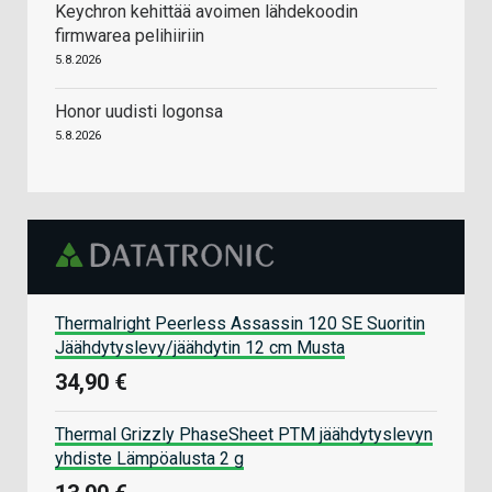
Keychron kehittää avoimen lähdekoodin
firmwarea pelihiiriin
5.8.2026
Honor uudisti logonsa
5.8.2026
Thermalright Peerless Assassin 120 SE Suoritin
Jäähdytyslevy/jäähdytin 12 cm Musta
34,90 €
Thermal Grizzly PhaseSheet PTM jäähdytyslevyn
yhdiste Lämpöalusta 2 g