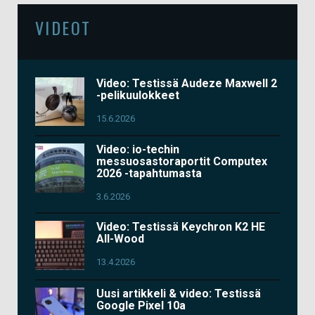
VIDEOT
Video: Testissä Audeze Maxwell 2
-pelikuulokkeet
15.6.2026
Video: io-techin
messuosastoraportit Computex
2026 -tapahtumasta
3.6.2026
Video: Testissä Keychron K2 HE
All-Wood
13.4.2026
Uusi artikkeli & video: Testissä
Google Pixel 10a