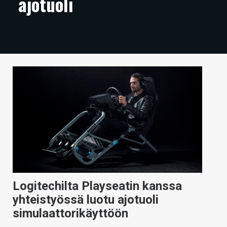
ajotuoli
ARTIKKELIT
VIDEOT
TECHBBS
TIETOA
HINTA.FI
KAUPPA
VAIHDA TEEMA
Logitechilta Playseatin kanssa
HAKU
yhteistyössä luotu ajotuoli
simulaattorikäyttöön