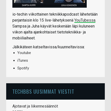
io-techin viikottainen tekniikkapodcast lähetetään
perjantaisin klo 15 live-lähetyksenä
YouTubessa
.
Sampsa ja Juha käyvät keskenään läpi kuluneen
viikon ajalta ajankohtaiset tietotekniikka- ja
mobiiliaiheet.
Jälkikäteen katseltavissa/kuunneltavissa:
Youtube
iTunes
Spotify
TECHBBS UUSIMMAT VIESTIT
Ajotavat ja liikennesäännöt