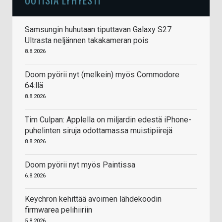
Samsungin huhutaan tiputtavan Galaxy S27
Ultrasta neljännen takakameran pois
8.8.2026
Doom pyörii nyt (melkein) myös Commodore
64:llä
8.8.2026
Tim Culpan: Applella on miljardin edestä iPhone-
puhelinten siruja odottamassa muistipiirejä
8.8.2026
Doom pyörii nyt myös Paintissa
6.8.2026
Keychron kehittää avoimen lähdekoodin
firmwarea pelihiiriin
5.8.2026