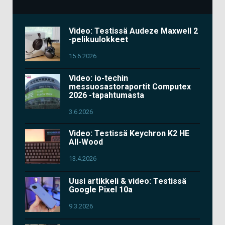
Video: Testissä Audeze Maxwell 2
-pelikuulokkeet
15.6.2026
Video: io-techin
messuosastoraportit Computex
2026 -tapahtumasta
3.6.2026
Video: Testissä Keychron K2 HE
All-Wood
13.4.2026
Uusi artikkeli & video: Testissä
Google Pixel 10a
9.3.2026