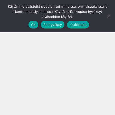
© S&J Media Oy
Käytämme evästeitä sivuston toiminnoissa, ominaisuuksissa ja
liikenteen analysoinnissa. Käyttämällä sivustoa hyväksyt
evästeiden käytön.
Ok
En hyväksy
Lisätietoja
;