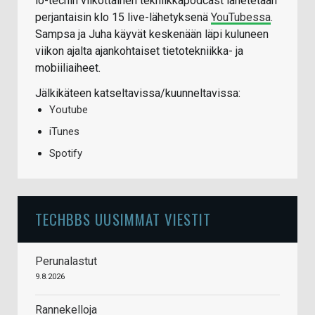
io-techin viikottainen tekniikkapodcast lähetetään
perjantaisin klo 15 live-lähetyksenä
YouTubessa
.
Sampsa ja Juha käyvät keskenään läpi kuluneen
viikon ajalta ajankohtaiset tietotekniikka- ja
mobiiliaiheet.
Jälkikäteen katseltavissa/kuunneltavissa:
Youtube
iTunes
Spotify
TECHBBS UUSIMMAT VIESTIT
Perunalastut
9.8.2026
Rannekelloja