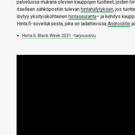
palvelussa mukana olevien kauppojen tuotteet, joiden hin
itselleen sähköpostiin tulevan
hintahälytyksen
, jos tuot
löytyy yksityiskohtainen
hintaseuranta
– ja kehitys kaupp
Hinta.fi-sovelluksesta, joka on ladattavissa
Androidille
j
Hinta.fi, Black Week 2021 -tarjoussivu