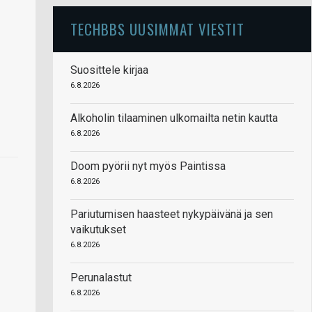
TECHBBS UUSIMMAT VIESTIT
Suosittele kirjaa
6.8.2026
Alkoholin tilaaminen ulkomailta netin kautta
6.8.2026
Doom pyörii nyt myös Paintissa
6.8.2026
Pariutumisen haasteet nykypäivänä ja sen
vaikutukset
6.8.2026
Perunalastut
6.8.2026