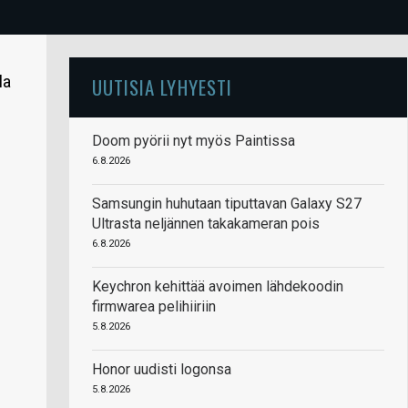
la
UUTISIA LYHYESTI
Doom pyörii nyt myös Paintissa
6.8.2026
Samsungin huhutaan tiputtavan Galaxy S27
Ultrasta neljännen takakameran pois
6.8.2026
Keychron kehittää avoimen lähdekoodin
firmwarea pelihiiriin
5.8.2026
Honor uudisti logonsa
5.8.2026