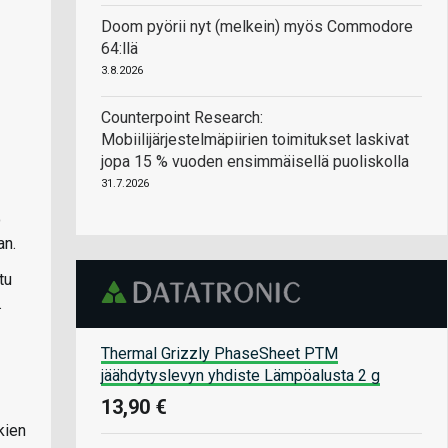
Doom pyörii nyt (melkein) myös Commodore
64:llä
3.8.2026
Counterpoint Research:
Mobiilijärjestelmäpiirien toimitukset laskivat
jopa 15 % vuoden ensimmäisellä puoliskolla
31.7.2026
o
an.
tu
.
Thermal Grizzly PhaseSheet PTM
jäähdytyslevyn yhdiste Lämpöalusta 2 g
13,90 €
kien