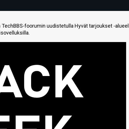
in TechBBS-foorumin uudistetulla Hyvät tarjoukset -alueel
isovelluksilla.