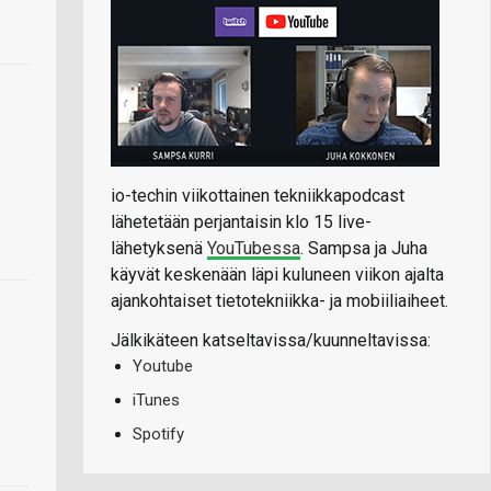
io-techin viikottainen tekniikkapodcast
lähetetään perjantaisin klo 15 live-
lähetyksenä
YouTubessa
. Sampsa ja Juha
käyvät keskenään läpi kuluneen viikon ajalta
ajankohtaiset tietotekniikka- ja mobiiliaiheet.
Jälkikäteen katseltavissa/kuunneltavissa:
Youtube
iTunes
Spotify