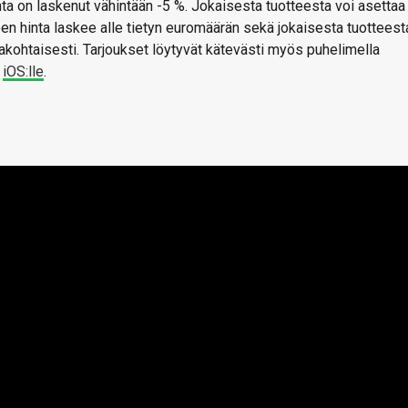
ta on laskenut vähintään -5 %. Jokaisesta tuotteesta voi asettaa
teen hinta laskee alle tietyn euromäärän sekä jokaisesta tuotteest
akohtaisesti. Tarjoukset löytyvät kätevästi myös puhelimella
a
iOS:lle
.