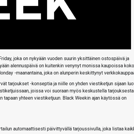
riday, joka on nykyään vuoden suurin yksittäinen ostospäivä ja
Nykyään alennuspäivä on kuitenkin venynyt monissa kaupoissa kok
Monday -maanantaina, joka on alunperin keskittynyt verkkokauppa
t tarjoukset -konseptia ja niille on yhden viestiketjun sijaan luo
stiketjuissaan, joissa voi suoraan myös keskustella tarjouksesta
an tapaan yhteen viestiketjuun. Black Weekin ajan käytössä on
ailun automaattisesti päivittyvällä tarjoussivulla, joka listaa kaik