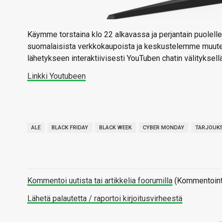
Käymme torstaina klo 22 alkavassa ja perjantain puolelle 
suomalaisista verkkokaupoista ja keskustelemme muutenki
lähetykseen interaktiivisesti YouTuben chatin välityksellä
Linkki Youtubeen
ALE
BLACK FRIDAY
BLACK WEEK
CYBER MONDAY
TARJOUK
Kommentoi uutista tai artikkelia foorumilla
(Kommentointi 
Lähetä palautetta / raportoi kirjoitusvirheestä