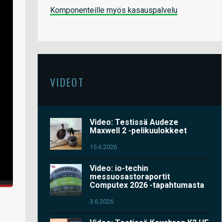
Komponenteille myös kasauspalvelu
VIDEOT
Video: Testissä Audeze
Maxwell 2 -pelikuulokkeet
15.6.2026
Video: io-techin
messuosastoraportit
Computex 2026 -tapahtumasta
3.6.2026