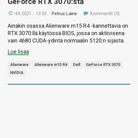
GeForce RTX 3070:stä
4.6.2021 - 13:53
/
Petrus Laine
Kommentit (5)
Ainakin osassa Alienware m15 R4 -kannettavia on
RTX 3070:llä käytössä BIOS, jossa on aktiivisena
vain 4680 CUDA-ydintä normaalin 5120:n sijasta.
Lue lisää
Alienware
Alienware m15 R4
Dell
GeForce RTX 3070
NVIDIA