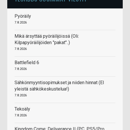
Pyöräily
7.8.2026
Mikä ärsyttää pyöräilijöissä (Oli:
Kilpapyöräilijöiden "pakat"..)
7.8.2026
Battlefield 6
7.8.2026
Sähkönmyyntisopimukset ja niiden hinnat (EI
yleistä sähkökeskustelua!)
7.8.2026
Tekoäly
7.8.2026
Kingdom Come: Deliverance II (PC, PS5/Pro,