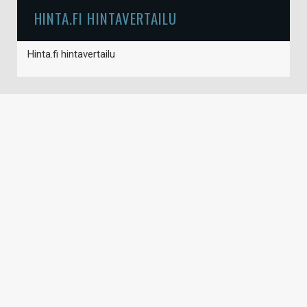
HINTA.FI HINTAVERTAILU
Hinta.fi hintavertailu