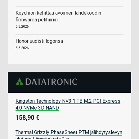
Keychron kehittää avoimen lähdekoodin
firmwarea pelihiiriin
5.8.2026
Honor uudisti logonsa
5.8.2026
Kingston Technology NV3 1 TB M.2 PCI Express
4.0 NVMe 3D NAND
158,90 €
Thermal Grizzly PhaseSheet PTM jäähdytyslevyn