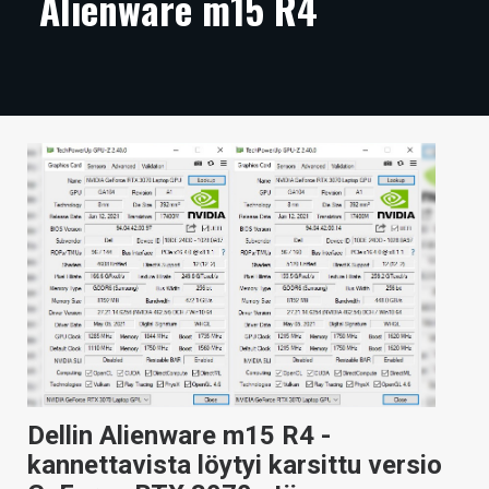
Alienware m15 R4
ARTIKKELIT
VIDEOT
TECHBBS
TIETOA
HINTA.FI
KAUPPA
VAIHDA TEEMA
HAKU
Dellin Alienware m15 R4 -
kannettavista löytyi karsittu versio