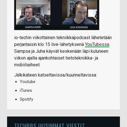
io-techin viikottainen tekniikkapodcast lähetetään
perjantaisin klo 15 live-lähetyksenä
YouTubessa
.
Sampsa ja Juha käyvät keskenään läpi kuluneen
viikon ajalta ajankohtaiset tietotekniikka- ja
mobiiliaiheet.
Jälkikäteen katseltavissa/kuunneltavissa:
Youtube
iTunes
Spotify
TECHBBS UUSIMMAT VIESTIT