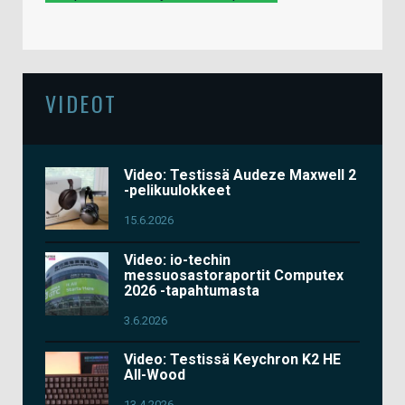
VIDEOT
Video: Testissä Audeze Maxwell 2
-pelikuulokkeet
15.6.2026
Video: io-techin
messuosastoraportit Computex
2026 -tapahtumasta
3.6.2026
Video: Testissä Keychron K2 HE
All-Wood
13.4.2026