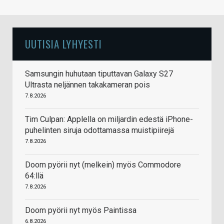
UUTISIA LYHYESTI
Samsungin huhutaan tiputtavan Galaxy S27
Ultrasta neljännen takakameran pois
7.8.2026
Tim Culpan: Applella on miljardin edestä iPhone-
puhelinten siruja odottamassa muistipiirejä
7.8.2026
Doom pyörii nyt (melkein) myös Commodore
64:llä
7.8.2026
Doom pyörii nyt myös Paintissa
6.8.2026