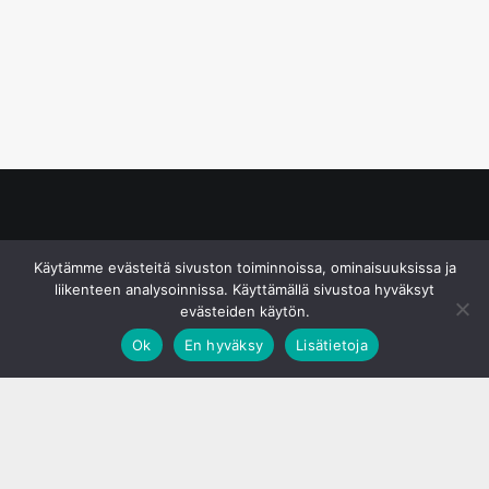
© S&J Media Oy
Käytämme evästeitä sivuston toiminnoissa, ominaisuuksissa ja
liikenteen analysoinnissa. Käyttämällä sivustoa hyväksyt
evästeiden käytön.
Ok
En hyväksy
Lisätietoja
;