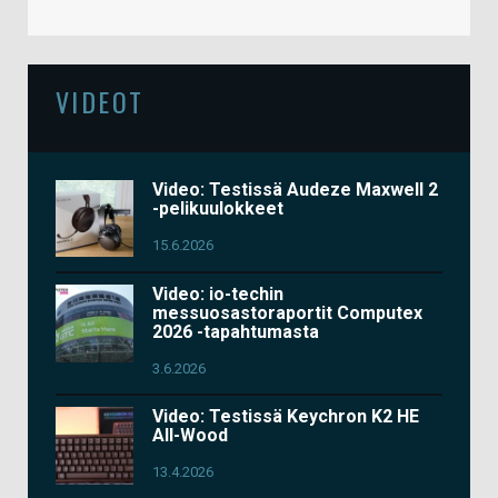
VIDEOT
Video: Testissä Audeze Maxwell 2
-pelikuulokkeet
15.6.2026
Video: io-techin
messuosastoraportit Computex
2026 -tapahtumasta
3.6.2026
Video: Testissä Keychron K2 HE
All-Wood
13.4.2026