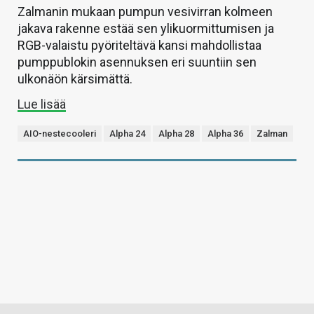
Zalmanin mukaan pumpun vesivirran kolmeen
jakava rakenne estää sen ylikuormittumisen ja
RGB-valaistu pyöriteltävä kansi mahdollistaa
pumppublokin asennuksen eri suuntiin sen
ulkonäön kärsimättä.
Lue lisää
AIO-nestecooleri
Alpha 24
Alpha 28
Alpha 36
Zalman