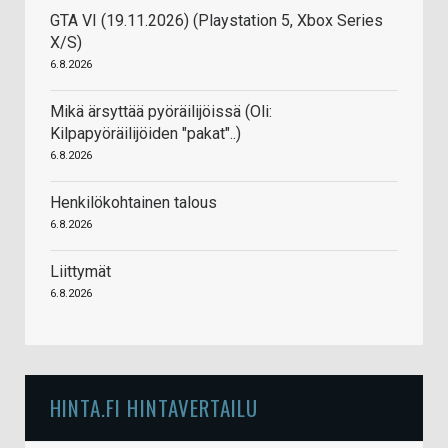
GTA VI (19.11.2026) (Playstation 5, Xbox Series
X/S)
6.8.2026
Mikä ärsyttää pyöräilijöissä (Oli:
Kilpapyöräilijöiden "pakat"..)
6.8.2026
Henkilökohtainen talous
6.8.2026
Liittymät
6.8.2026
HINTA.FI HINTAVERTAILU