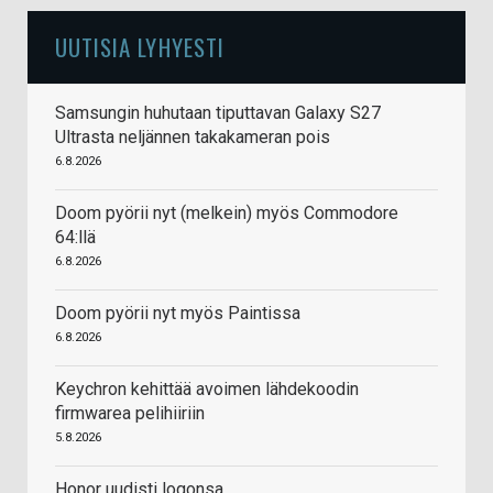
UUTISIA LYHYESTI
Samsungin huhutaan tiputtavan Galaxy S27
Ultrasta neljännen takakameran pois
6.8.2026
Doom pyörii nyt (melkein) myös Commodore
64:llä
6.8.2026
Doom pyörii nyt myös Paintissa
6.8.2026
Keychron kehittää avoimen lähdekoodin
firmwarea pelihiiriin
5.8.2026
Honor uudisti logonsa