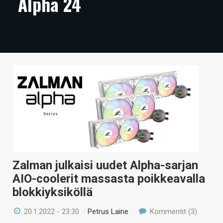
Alpha 24
ARTIKKELIT
VIDEOT
TECHBBS
TIETOA
HINTA.FI
KAUPPA
VAIHDA TEEMA
Zalman julkaisi uudet Alpha-sarjan
AIO-coolerit massasta poikkeavalla
HAKU
blokkiyksiköllä
20.1.2022 - 23:30
/
Petrus Laine
Kommentit (3)