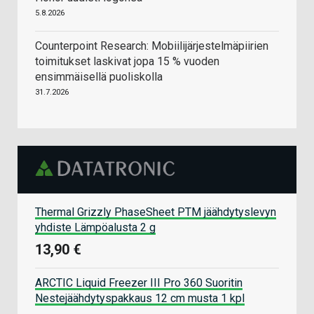
5.8.2026
Counterpoint Research: Mobiilijärjestelmäpiirien
toimitukset laskivat jopa 15 % vuoden
ensimmäisellä puoliskolla
31.7.2026
Thermal Grizzly PhaseSheet PTM jäähdytyslevyn
yhdiste Lämpöalusta 2 g
13,90 €
ARCTIC Liquid Freezer III Pro 360 Suoritin
Nestejäähdytyspakkaus 12 cm musta 1 kpl