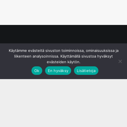
© S&J Media Oy
Käytämme evästeitä sivuston toiminnoissa, ominaisuuksissa ja
liikenteen analysoinnissa. Käyttämällä sivustoa hyväksyt
evästeiden käytön.
Ok
En hyväksy
Lisätietoja
;