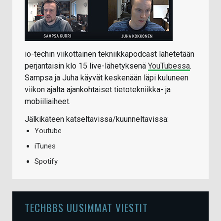
io-techin viikottainen tekniikkapodcast lähetetään
perjantaisin klo 15 live-lähetyksenä
YouTubessa
.
Sampsa ja Juha käyvät keskenään läpi kuluneen
viikon ajalta ajankohtaiset tietotekniikka- ja
mobiiliaiheet.
Jälkikäteen katseltavissa/kuunneltavissa:
Youtube
iTunes
Spotify
TECHBBS UUSIMMAT VIESTIT