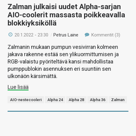
Zalman julkaisi uudet Alpha-sarjan
AIO-coolerit massasta poikkeavalla
blokkiyksiköllä
20.1.2022 - 23:30
/
Petrus Laine
Kommentit (3)
Zalmanin mukaan pumpun vesivirran kolmeen
jakava rakenne estää sen ylikuormittumisen ja
RGB-valaistu pyöriteltävä kansi mahdollistaa
pumppublokin asennuksen eri suuntiin sen
ulkonäön kärsimättä.
Lue lisää
AIO-nestecooleri
Alpha 24
Alpha 28
Alpha 36
Zalman