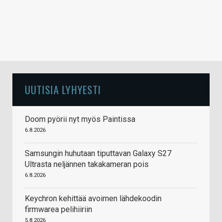
UUTISIA LYHYESTI
Doom pyörii nyt myös Paintissa
6.8.2026
Samsungin huhutaan tiputtavan Galaxy S27
Ultrasta neljännen takakameran pois
6.8.2026
Keychron kehittää avoimen lähdekoodin
firmwarea pelihiiriin
5.8.2026