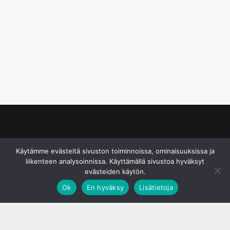
© S&J Media Oy
Käytämme evästeitä sivuston toiminnoissa, ominaisuuksissa ja
liikenteen analysoinnissa. Käyttämällä sivustoa hyväksyt
evästeiden käytön.
Ok
En hyväksy
Lisätietoja
;