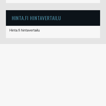
HINTA.FI HINTAVERTAILU
Hinta.fi hintavertailu