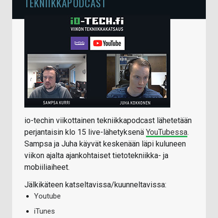
TEKNIIKKAPODCAST
io-techin viikottainen tekniikkapodcast lähetetään
perjantaisin klo 15 live-lähetyksenä
YouTubessa
.
Sampsa ja Juha käyvät keskenään läpi kuluneen
viikon ajalta ajankohtaiset tietotekniikka- ja
mobiiliaiheet.
Jälkikäteen katseltavissa/kuunneltavissa:
Youtube
iTunes