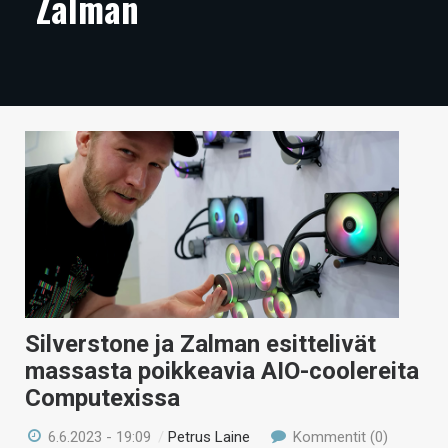
Zalman
ARTIKKELIT
VIDEOT
TECHBBS
TIETOA
HINTA.FI
KAUPPA
VAIHDA TEEMA
Silverstone ja Zalman esittelivät
massasta poikkeavia AIO-coolereita
HAKU
Computexissa
6.6.2023 - 19:09
/
Petrus Laine
Kommentit (0)