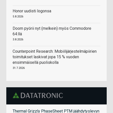
Honor uudisti logonsa
5.8.2026
Doom pyörii nyt (melkein) myös Commodore
64:llä
3.8.2026
Counterpoint Research: Mobiilijärjestelmäpiirien
toimitukset laskivat jopa 15 % vuoden
ensimmäisellä puoliskolla
31.7.2026
Thermal Grizzly PhaseSheet PTM jäähdytyslevyn