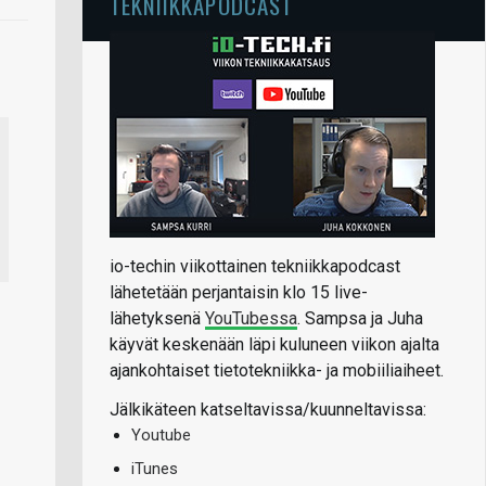
TEKNIIKKAPODCAST
io-techin viikottainen tekniikkapodcast
lähetetään perjantaisin klo 15 live-
lähetyksenä
YouTubessa
. Sampsa ja Juha
käyvät keskenään läpi kuluneen viikon ajalta
ajankohtaiset tietotekniikka- ja mobiiliaiheet.
Jälkikäteen katseltavissa/kuunneltavissa:
Youtube
iTunes