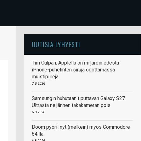
UUTISIA LYHYESTI
Tim Culpan: Applella on miljardin edestä
iPhone-puhelinten siruja odottamassa
muistipiirejä
7.8.2026
Samsungin huhutaan tiputtavan Galaxy S27
Ultrasta neljännen takakameran pois
6.8.2026
Doom pyörii nyt (melkein) myös Commodore
64:llä
6.8.2026