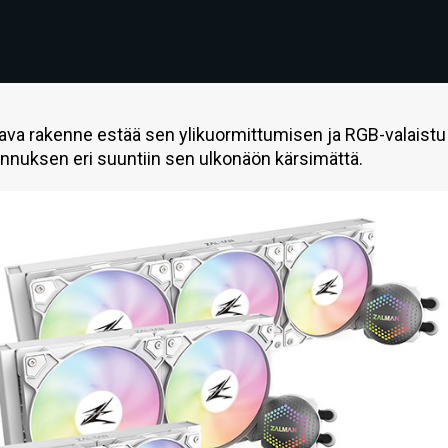
va rakenne estää sen ylikuormittumisen ja RGB-valaistu
nnuksen eri suuntiin sen ulkonäön kärsimättä.