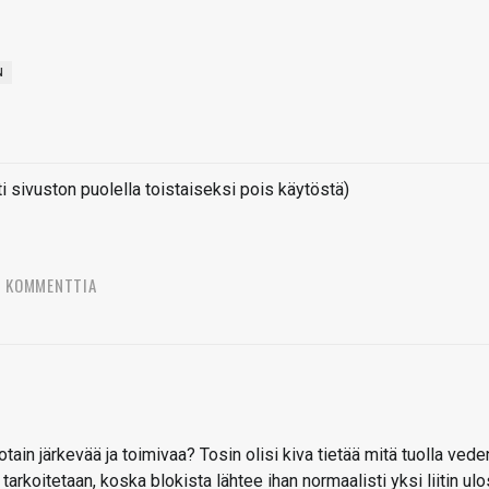
N
sivuston puolella toistaiseksi pois käytöstä)
3 KOMMENTTIA
tain järkevää ja toimivaa? Tosin olisi kiva tietää mitä tuolla vede
rkoitetaan, koska blokista lähtee ihan normaalisti yksi liitin ulo