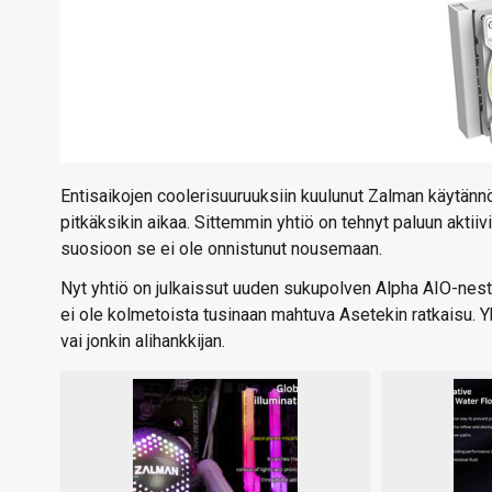
Entisaikojen coolerisuuruuksiin kuulunut Zalman käytännös
pitkäksikin aikaa. Sittemmin yhtiö on tehnyt paluun akt
suosioon se ei ole onnistunut nousemaan.
Nyt yhtiö on julkaissut uuden sukupolven Alpha AIO-neste
ei ole kolmetoista tusinaan mahtuva Asetekin ratkaisu. Y
vai jonkin alihankkijan.