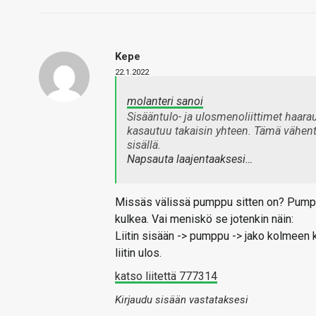
Kepe
22.1.2022
molanteri sanoi
Sisääntulo- ja ulosmenoliittimet haar
kasautuu takaisin yhteen. Tämä vähent
sisällä.
Napsauta laajentaaksesi…
Missäs välissä pumppu sitten on? Pumppu 
kulkea. Vai meniskö se jotenkin näin:
Liitin sisään -> pumppu -> jako kolmeen 
liitin ulos.
katso liitettä 777314
Kirjaudu sisään vastataksesi