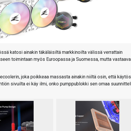
sä katosi ainakin täkäläisiltä markkinoilta välissä verrattain
iiviseen toimintaan myös Euroopassa ja Suomessa, mutta vastaav
coolerin, joka poikkeaa massasta ainakin niiltä osin, että käytö
htiön sivuilta ei käy ilmi, onko pumppublokki sen omaa suunnitte