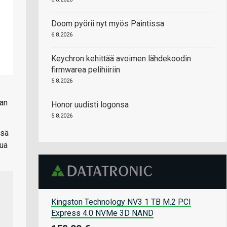
Doom pyörii nyt myös Paintissa
6.8.2026
Keychron kehittää avoimen lähdekoodin
firmwarea pelihiiriin
5.8.2026
aan
Honor uudisti logonsa
5.8.2026
ssä
lua
Kingston Technology NV3 1 TB M.2 PCI
Express 4.0 NVMe 3D NAND