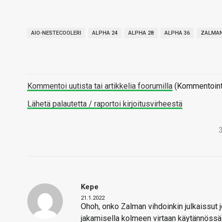
AIO-NESTECOOLERI
ALPHA 24
ALPHA 28
ALPHA 36
ZALMA
Kommentoi uutista tai artikkelia foorumilla
(Kommentointi 
Lähetä palautetta / raportoi kirjoitusvirheestä
Kepe
21.1.2022
Ohoh, onko Zalman vihdoinkin julkaissut jo
jakamisella kolmeen virtaan käytännössä ta