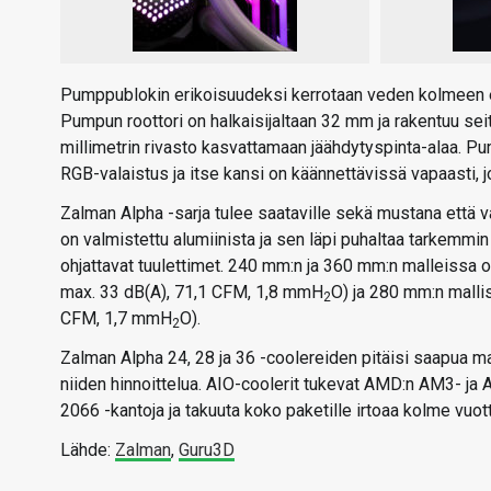
Pumppublokin erikoisuudeksi kerrotaan veden kolmeen er
Pumpun roottori on halkaisijaltaan 32 mm ja rakentuu se
millimetrin rivasto kasvattamaan jäähdytyspinta-alaa. Pu
RGB-valaistus ja itse kansi on käännettävissä vapaasti, jo
Zalman Alpha -sarja tulee saataville sekä mustana että
on valmistettu alumiinista ja sen läpi puhaltaa tarkemm
ohjattavat tuulettimet. 240 mm:n ja 360 mm:n malleissa
max. 33 dB(A), 71,1 CFM, 1,8 mmH
O) ja 280 mm:n mall
2
CFM, 1,7 mmH
O).
2
Zalman Alpha 24, 28 ja 36 -coolereiden pitäisi saapua mar
niiden hinnoittelua. AIO-coolerit tukevat AMD:n AM3- ja 
2066 -kantoja ja takuuta koko paketille irtoaa kolme vuott
Lähde:
Zalman
,
Guru3D