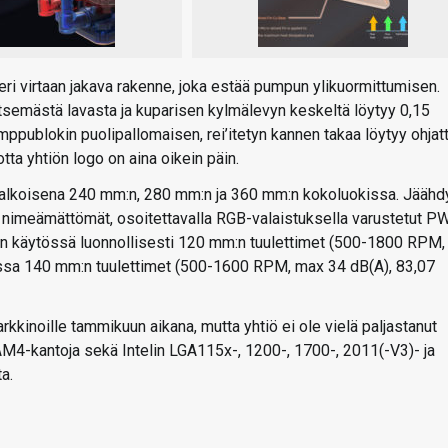
i virtaan jakava rakenne, joka estää pumpun ylikuormittumisen.
itsemästä lavasta ja kuparisen kylmälevyn keskeltä löytyy 0,15
mppublokin puolipallomaisen, rei’itetyn kannen takaa löytyy ohjat
tta yhtiön logo on aina oikein päin.
 valkoisena 240 mm:n, 280 mm:n ja 360 mm:n kokoluokissa. Jäähd
in nimeämättömät, osoitettavalla RGB-valaistuksella varustetut 
 on käytössä luonnollisesti 120 mm:n tuulettimet (500-1800 RPM,
issa 140 mm:n tuulettimet (500-1600 RPM, max 34 dB(A), 83,07
kkinoille tammikuun aikana, mutta yhtiö ei ole vielä paljastanut
AM4-kantoja sekä Intelin LGA115x-, 1200-, 1700-, 2011(-V3)- ja
a.