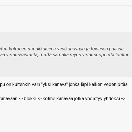
autuu kolmeen rinnakkaiseen vesikanavaan ja toisessa päässä
ää virtausvastusta, mutta samalla myös virtausnopeutta lohkon
on kuitenkin vain "yksi kanava" jonka läpi kaiken veden pitää
kanavaan -> blokki -> kolme kanavaa jotka yhdistyy yhdeksi ->