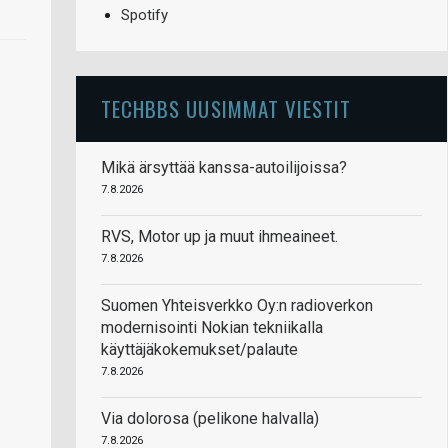
Spotify
TECHBBS UUSIMMAT VIESTIT
Mikä ärsyttää kanssa-autoilijoissa?
7.8.2026
RVS, Motor up ja muut ihmeaineet.
7.8.2026
Suomen Yhteisverkko Oy:n radioverkon
modernisointi Nokian tekniikalla
käyttäjäkokemukset/palaute
7.8.2026
Via dolorosa (pelikone halvalla)
7.8.2026