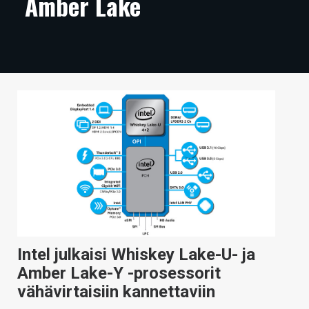
Amber Lake
ARTIKKELIT
VIDEOT
TECHBBS
TIETOA
HINTA.FI
KAUPPA
VAIHDA TEEMA
Intel julkaisi Whiskey Lake-U- ja
HAKU
Amber Lake-Y -prosessorit
vähävirtaisiin kannettaviin