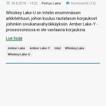
30.8.2018 - 14:22
/
Petrus Laine
Kommentit (13)
Whiskey Lake-U on Intelin ensimmäisen
arkkitehtuuri, johon kuuluu rautatason korjaukset
joihinkin sivukanavahyökkäyksiin. Amber Lake-Y -
prosessoreissa ei ole vastaavia korjauksia.
Lue lisää
Amber Lake
Amber Lake-Y
Intel
Whiskey Lake
Whiskey Lake-U