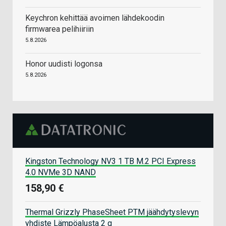
Keychron kehittää avoimen lähdekoodin
firmwarea pelihiiriin
5.8.2026
Honor uudisti logonsa
5.8.2026
Kingston Technology NV3 1 TB M.2 PCI Express
4.0 NVMe 3D NAND
158,90 €
Thermal Grizzly PhaseSheet PTM jäähdytyslevyn
yhdiste Lämpöalusta 2 g