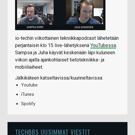
io-techin viikottainen tekniikkapodcast lähetetään
perjantaisin klo 15 live-lähetyksenä
YouTubessa
.
Sampsa ja Juha käyvät keskenään läpi kuluneen
viikon ajalta ajankohtaiset tietotekniikka- ja
mobiiliaiheet.
Jälkikäteen katseltavissa/kuunneltavissa:
Youtube
iTunes
Spotify
TECHBBS UUSIMMAT VIESTIT