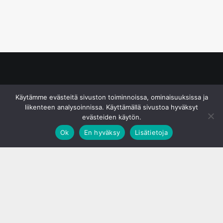
© S&J Media Oy
Käytämme evästeitä sivuston toiminnoissa, ominaisuuksissa ja
liikenteen analysoinnissa. Käyttämällä sivustoa hyväksyt
evästeiden käytön.
Ok
En hyväksy
Lisätietoja
;