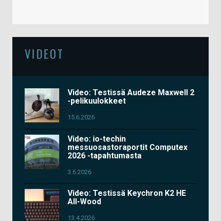
VIDEOT
Video: Testissä Audeze Maxwell 2
-pelikuulokkeet
15.6.2026
Video: io-techin
messuosastoraportit Computex
2026 -tapahtumasta
3.6.2026
Video: Testissä Keychron K2 HE
All-Wood
13.4.2026