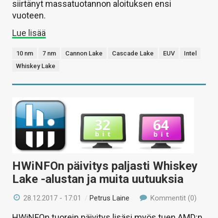
siirtänyt massatuotannon aloituksen ensi
vuoteen.
Lue lisää
10 nm
7 nm
Cannon Lake
Cascade Lake
EUV
Intel
Whiskey Lake
HWiNFOn päivitys paljasti Whiskey
Lake -alustan ja muita uutuuksia
28.12.2017 - 17:01
/
Petrus Laine
Kommentit (0)
HWiNFOn tuorein päivitys lisäsi myös tuen AMD:n