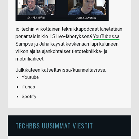
io-techin viikottainen tekniikkapodcast lähetetään
perjantaisin klo 15 live-lähetyksenä
YouTubessa
.
Sampsa ja Juha käyvät keskenään läpi kuluneen
viikon ajalta ajankohtaiset tietotekniikka- ja
mobiiliaiheet.
Jälkikäteen katseltavissa/kuunneltavissa:
Youtube
iTunes
Spotify
TECHBBS UUSIMMAT VIESTIT