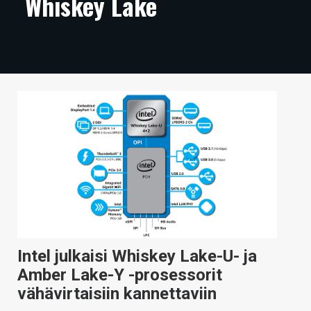
Whiskey Lake
ARTIKKELIT
VIDEOT
TECHBBS
TIETOA
HINTA.FI
KAUPPA
VAIHDA TEEMA
Intel julkaisi Whiskey Lake-U- ja
HAKU
Amber Lake-Y -prosessorit
vähävirtaisiin kannettaviin