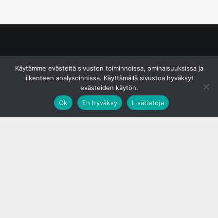
© S&J Media Oy
Käytämme evästeitä sivuston toiminnoissa, ominaisuuksissa ja
liikenteen analysoinnissa. Käyttämällä sivustoa hyväksyt
evästeiden käytön.
Ok
En hyväksy
Lisätietoja
;