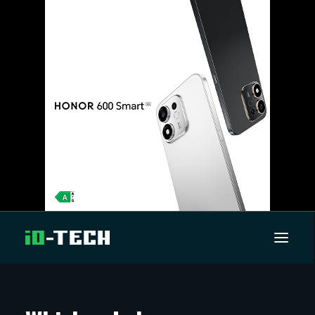
UUTISET