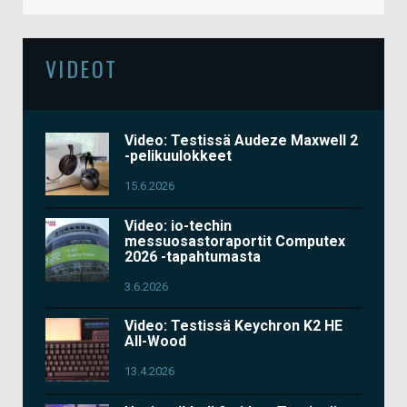
VIDEOT
Video: Testissä Audeze Maxwell 2
-pelikuulokkeet
15.6.2026
Video: io-techin
messuosastoraportit Computex
2026 -tapahtumasta
3.6.2026
Video: Testissä Keychron K2 HE
All-Wood
13.4.2026