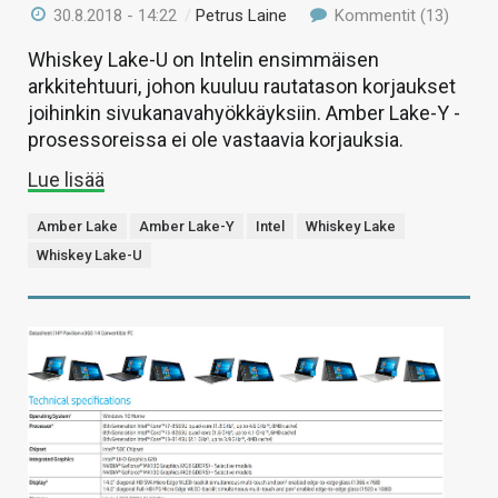
30.8.2018 - 14:22
/
Petrus Laine
Kommentit (13)
Whiskey Lake-U on Intelin ensimmäisen
arkkitehtuuri, johon kuuluu rautatason korjaukset
joihinkin sivukanavahyökkäyksiin. Amber Lake-Y -
prosessoreissa ei ole vastaavia korjauksia.
Lue lisää
Amber Lake
Amber Lake-Y
Intel
Whiskey Lake
Whiskey Lake-U