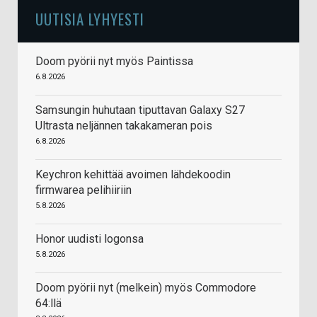
UUTISIA LYHYESTI
Doom pyörii nyt myös Paintissa
6.8.2026
Samsungin huhutaan tiputtavan Galaxy S27
Ultrasta neljännen takakameran pois
6.8.2026
Keychron kehittää avoimen lähdekoodin
firmwarea pelihiiriin
5.8.2026
Honor uudisti logonsa
5.8.2026
Doom pyörii nyt (melkein) myös Commodore
64:llä