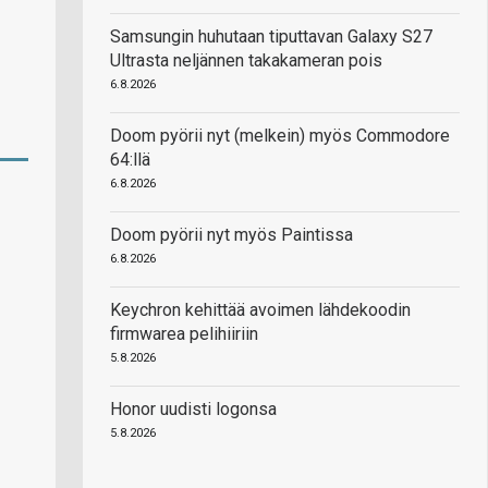
Samsungin huhutaan tiputtavan Galaxy S27
Ultrasta neljännen takakameran pois
6.8.2026
Doom pyörii nyt (melkein) myös Commodore
64:llä
6.8.2026
Doom pyörii nyt myös Paintissa
6.8.2026
Keychron kehittää avoimen lähdekoodin
firmwarea pelihiiriin
5.8.2026
Honor uudisti logonsa
5.8.2026