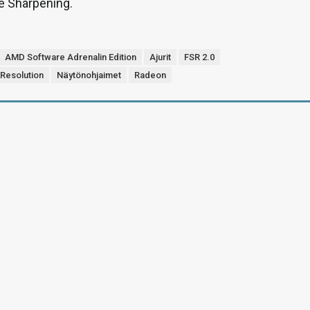
 Sharpening.
AMD Software Adrenalin Edition
Ajurit
FSR 2.0
 Resolution
Näytönohjaimet
Radeon