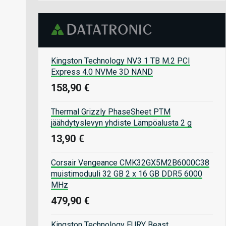
Kingston Technology NV3 1 TB M.2 PCI
Express 4.0 NVMe 3D NAND
158,90 €
Thermal Grizzly PhaseSheet PTM
jäähdytyslevyn yhdiste Lämpöalusta 2 g
13,90 €
Corsair Vengeance CMK32GX5M2B6000C38
muistimoduuli 32 GB 2 x 16 GB DDR5 6000
MHz
479,90 €
Kingston Technology FURY Beast