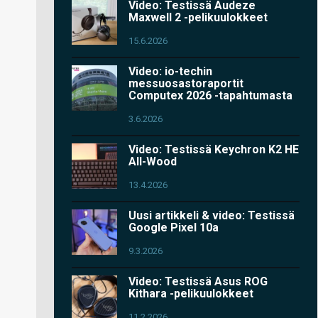
Video: Testissä Audeze
Maxwell 2 -pelikuulokkeet
15.6.2026
Video: io-techin
messuosastoraportit
Computex 2026 -tapahtumasta
3.6.2026
Video: Testissä Keychron K2 HE
All-Wood
13.4.2026
Uusi artikkeli & video: Testissä
Google Pixel 10a
9.3.2026
Video: Testissä Asus ROG
Kithara -pelikuulokkeet
11.2.2026