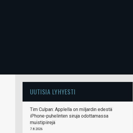
UUTISIA LYHYESTI
Tim Culpan: Applella on miljardin edestä
iPhone-puhelinten siruja odottamassa
muistipiirejä
7.8.2026