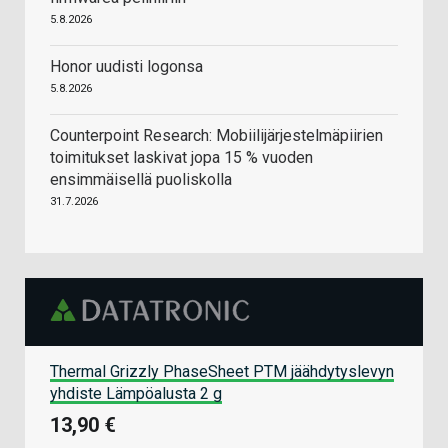
5.8.2026
Honor uudisti logonsa
5.8.2026
Counterpoint Research: Mobiilijärjestelmäpiirien
toimitukset laskivat jopa 15 % vuoden
ensimmäisellä puoliskolla
31.7.2026
Thermal Grizzly PhaseSheet PTM jäähdytyslevyn
yhdiste Lämpöalusta 2 g
13,90 €