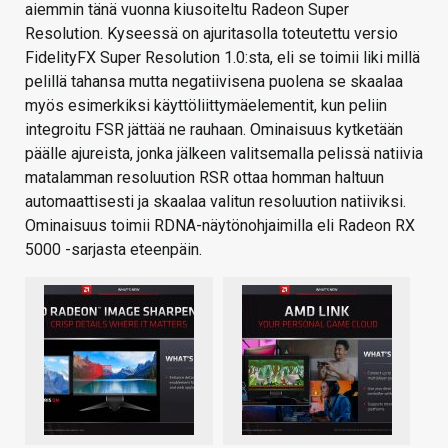
aiemmin tänä vuonna kiusoiteltu Radeon Super
Resolution. Kyseessä on ajuritasolla toteutettu versio
FidelityFX Super Resolution 1.0:sta, eli se toimii liki millä
pelillä tahansa mutta negatiivisena puolena se skaalaa
myös esimerkiksi käyttöliittymäelementit, kun peliin
integroitu FSR jättää ne rauhaan. Ominaisuus kytketään
päälle ajureista, jonka jälkeen valitsemalla pelissä natiivia
matalamman resoluution RSR ottaa homman haltuun
automaattisesti ja skaalaa valitun resoluution natiiviksi.
Ominaisuus toimii RDNA-näytönohjaimilla eli Radeon RX
5000 -sarjasta eteenpäin.