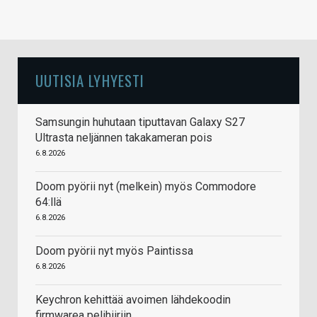
UUTISIA LYHYESTI
Samsungin huhutaan tiputtavan Galaxy S27
Ultrasta neljännen takakameran pois
6.8.2026
Doom pyörii nyt (melkein) myös Commodore
64:llä
6.8.2026
Doom pyörii nyt myös Paintissa
6.8.2026
Keychron kehittää avoimen lähdekoodin
firmwarea pelihiiriin