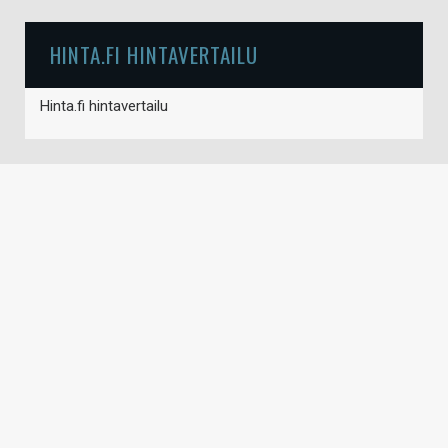
HINTA.FI HINTAVERTAILU
Hinta.fi hintavertailu