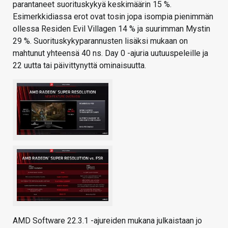
parantaneet suorituskykyä keskimäärin 15 %.
Esimerkkidiassa erot ovat tosin jopa isompia pienimmän
ollessa Residen Evil Villagen 14 % ja suurimman Mystin
29 %. Suorituskykyparannusten lisäksi mukaan on
mahtunut yhteensä 40 ns. Day 0 -ajuria uutuuspeleille ja
22 uutta tai päivittynyttä ominaisuutta.
AMD Software 22.3.1 -ajureiden mukana julkaistaan jo