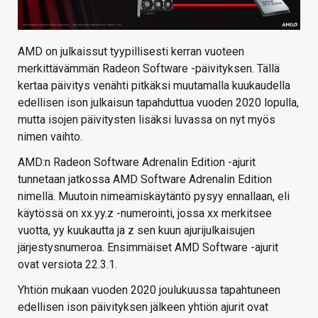
AMD on julkaissut tyypillisesti kerran vuoteen
merkittävämmän Radeon Software -päivityksen. Tällä
kertaa päivitys venähti pitkäksi muutamalla kuukaudella
edellisen ison julkaisun tapahduttua vuoden 2020 lopulla,
mutta isojen päivitysten lisäksi luvassa on nyt myös
nimen vaihto.
AMD:n Radeon Software Adrenalin Edition -ajurit
tunnetaan jatkossa AMD Software Adrenalin Edition
nimellä. Muutoin nimeämiskäytäntö pysyy ennallaan, eli
käytössä on xx.yy.z -numerointi, jossa xx merkitsee
vuotta, yy kuukautta ja z sen kuun ajurijulkaisujen
järjestysnumeroa. Ensimmäiset AMD Software -ajurit
ovat versiota 22.3.1.
Yhtiön mukaan vuoden 2020 joulukuussa tapahtuneen
edellisen ison päivityksen jälkeen yhtiön ajurit ovat