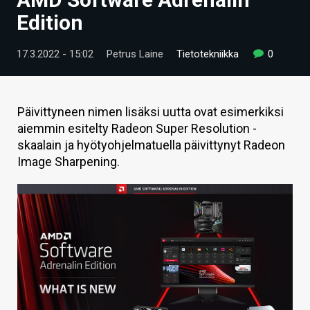
ARTIKKELIT
Edition
VIDEOT
17.3.2022 - 15:02
Petrus Laine
Tietotekniikka
0
TECHBBS
TIETOA
Päivittyneen nimen lisäksi uutta ovat esimerkiksi
aiemmin esitelty Radeon Super Resolution -
HINTA.FI
skaalain ja hyötyohjelmatuella päivittynyt Radeon
Image Sharpening.
KAUPPA
VAIHDA TEEMA
HAKU