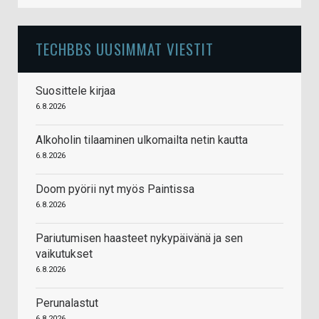
TECHBBS UUSIMMAT VIESTIT
Suosittele kirjaa
6.8.2026
Alkoholin tilaaminen ulkomailta netin kautta
6.8.2026
Doom pyörii nyt myös Paintissa
6.8.2026
Pariutumisen haasteet nykypäivänä ja sen
vaikutukset
6.8.2026
Perunalastut
6.8.2026