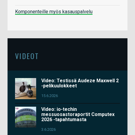
Komponenteille myös kasauspalvelu
VIDEOT
Video: Testissä Audeze Maxwell 2
-pelikuulokkeet
15.6.2026
Video: io-techin
messuosastoraportit Computex
2026 -tapahtumasta
3.6.2026