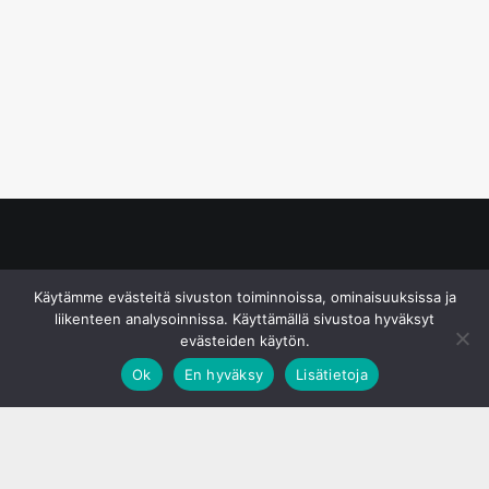
© S&J Media Oy
Käytämme evästeitä sivuston toiminnoissa, ominaisuuksissa ja
liikenteen analysoinnissa. Käyttämällä sivustoa hyväksyt
evästeiden käytön.
Ok
En hyväksy
Lisätietoja
;