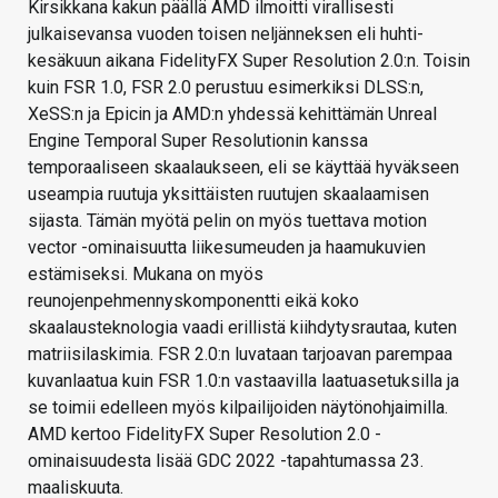
Kirsikkana kakun päällä AMD ilmoitti virallisesti
julkaisevansa vuoden toisen neljänneksen eli huhti-
kesäkuun aikana FidelityFX Super Resolution 2.0:n. Toisin
kuin FSR 1.0, FSR 2.0 perustuu esimerkiksi DLSS:n,
XeSS:n ja Epicin ja AMD:n yhdessä kehittämän Unreal
Engine Temporal Super Resolutionin kanssa
temporaaliseen skaalaukseen, eli se käyttää hyväkseen
useampia ruutuja yksittäisten ruutujen skaalaamisen
sijasta. Tämän myötä pelin on myös tuettava motion
vector -ominaisuutta liikesumeuden ja haamukuvien
estämiseksi. Mukana on myös
reunojenpehmennyskomponentti eikä koko
skaalausteknologia vaadi erillistä kiihdytysrautaa, kuten
matriisilaskimia. FSR 2.0:n luvataan tarjoavan parempaa
kuvanlaatua kuin FSR 1.0:n vastaavilla laatuasetuksilla ja
se toimii edelleen myös kilpailijoiden näytönohjaimilla.
AMD kertoo FidelityFX Super Resolution 2.0 -
ominaisuudesta lisää GDC 2022 -tapahtumassa 23.
maaliskuuta.