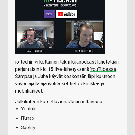
io-techin viikottainen tekniikkapodcast lähetetään
perjantaisin klo 15 live-lähetyksenä
YouTubessa
.
Sampsa ja Juha käyvät keskenään läpi kuluneen
viikon ajalta ajankohtaiset tietotekniikka- ja
mobiiliaiheet.
Jälkikäteen katseltavissa/kuunneltavissa:
Youtube
iTunes
Spotify