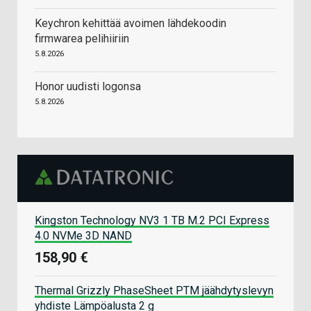
Keychron kehittää avoimen lähdekoodin
firmwarea pelihiiriin
5.8.2026
Honor uudisti logonsa
5.8.2026
Kingston Technology NV3 1 TB M.2 PCI Express
4.0 NVMe 3D NAND
158,90 €
Thermal Grizzly PhaseSheet PTM jäähdytyslevyn
yhdiste Lämpöalusta 2 g