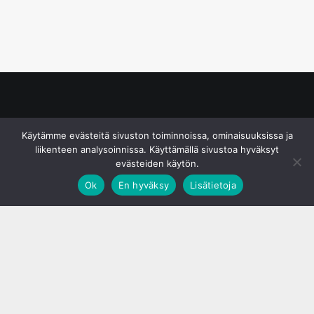
© S&J Media Oy
Käytämme evästeitä sivuston toiminnoissa, ominaisuuksissa ja
liikenteen analysoinnissa. Käyttämällä sivustoa hyväksyt
evästeiden käytön.
Ok
En hyväksy
Lisätietoja
;