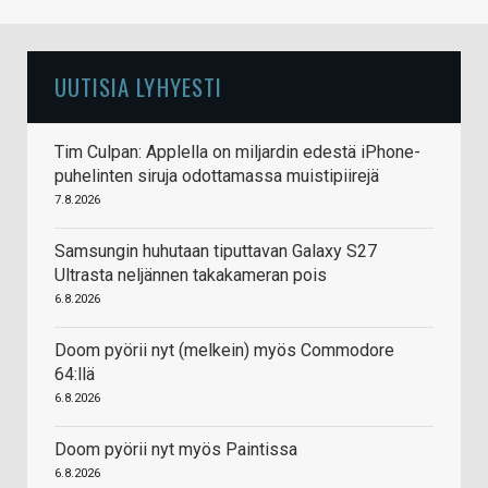
UUTISIA LYHYESTI
Tim Culpan: Applella on miljardin edestä iPhone-
puhelinten siruja odottamassa muistipiirejä
7.8.2026
Samsungin huhutaan tiputtavan Galaxy S27
Ultrasta neljännen takakameran pois
6.8.2026
Doom pyörii nyt (melkein) myös Commodore
64:llä
6.8.2026
Doom pyörii nyt myös Paintissa
6.8.2026