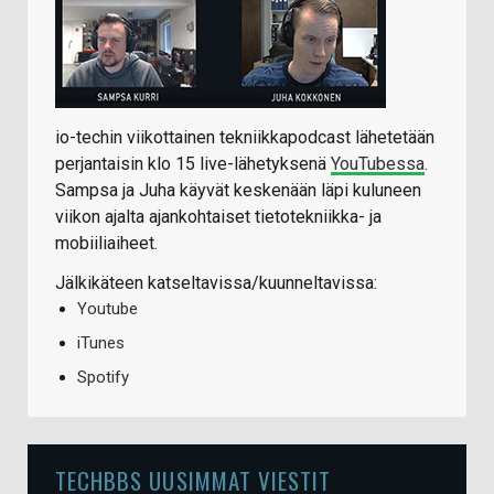
io-techin viikottainen tekniikkapodcast lähetetään
perjantaisin klo 15 live-lähetyksenä
YouTubessa
.
Sampsa ja Juha käyvät keskenään läpi kuluneen
viikon ajalta ajankohtaiset tietotekniikka- ja
mobiiliaiheet.
Jälkikäteen katseltavissa/kuunneltavissa:
Youtube
iTunes
Spotify
TECHBBS UUSIMMAT VIESTIT