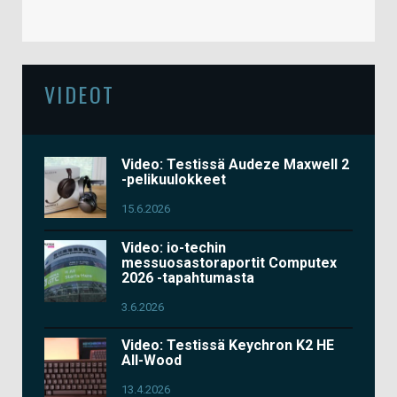
VIDEOT
Video: Testissä Audeze Maxwell 2
-pelikuulokkeet
15.6.2026
Video: io-techin
messuosastoraportit Computex
2026 -tapahtumasta
3.6.2026
Video: Testissä Keychron K2 HE
All-Wood
13.4.2026