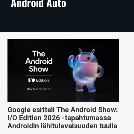
Android Auto
ARTIKKELIT
VIDEOT
TECHBBS
TIETOA
HINTA.FI
KAUPPA
VAIHDA TEEMA
Google esitteli The Android Show:
HAKU
I/O Edition 2026 -tapahtumassa
Androidin lähitulevaisuuden tuulia