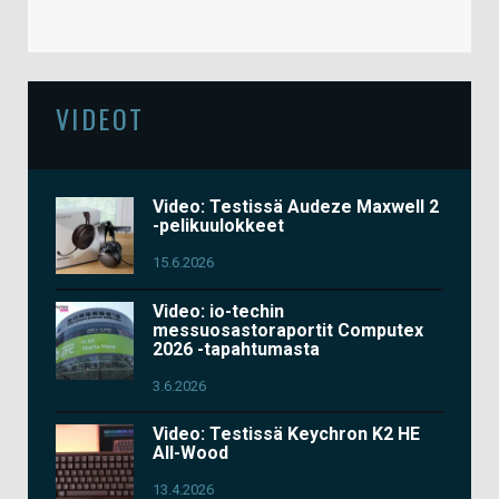
VIDEOT
Video: Testissä Audeze Maxwell 2
-pelikuulokkeet
15.6.2026
Video: io-techin
messuosastoraportit Computex
2026 -tapahtumasta
3.6.2026
Video: Testissä Keychron K2 HE
All-Wood
13.4.2026