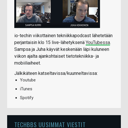
io-techin viikottainen tekniikkapodcast lähetetään
perjantaisin klo 15 live-lähetyksenä
YouTubessa
.
Sampsa ja Juha käyvät keskenään läpi kuluneen
viikon ajalta ajankohtaiset tietotekniikka- ja
mobiiliaiheet.
Jälkikäteen katseltavissa/kuunneltavissa:
Youtube
iTunes
Spotify
TECHBBS UUSIMMAT VIESTIT