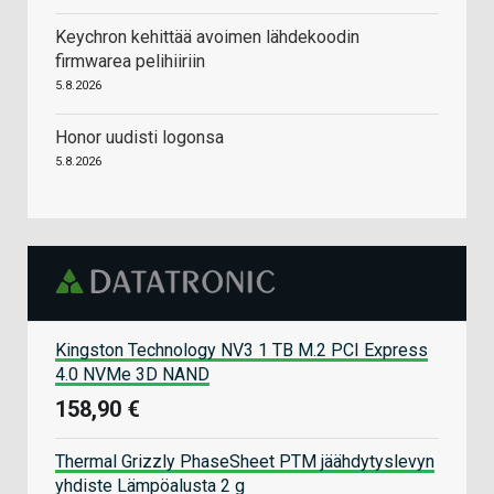
Keychron kehittää avoimen lähdekoodin
firmwarea pelihiiriin
5.8.2026
Honor uudisti logonsa
5.8.2026
Kingston Technology NV3 1 TB M.2 PCI Express
4.0 NVMe 3D NAND
158,90 €
Thermal Grizzly PhaseSheet PTM jäähdytyslevyn
yhdiste Lämpöalusta 2 g