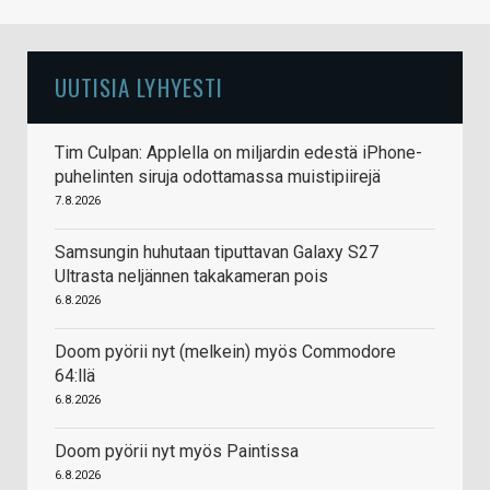
UUTISIA LYHYESTI
Tim Culpan: Applella on miljardin edestä iPhone-
puhelinten siruja odottamassa muistipiirejä
7.8.2026
Samsungin huhutaan tiputtavan Galaxy S27
Ultrasta neljännen takakameran pois
6.8.2026
Doom pyörii nyt (melkein) myös Commodore
64:llä
6.8.2026
Doom pyörii nyt myös Paintissa
6.8.2026