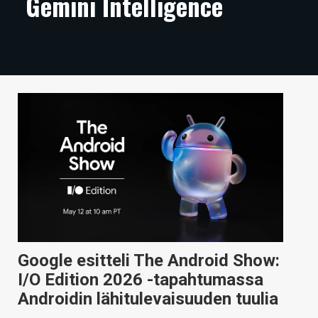
Gemini Intelligence
ARTIKKELIT
VIDEOT
TECHBBS
TIETOA
HINTA.FI
KAUPPA
VAIHDA TEEMA
Google esitteli The Android Show:
HAKU
I/O Edition 2026 -tapahtumassa
Androidin lähitulevaisuuden tuulia