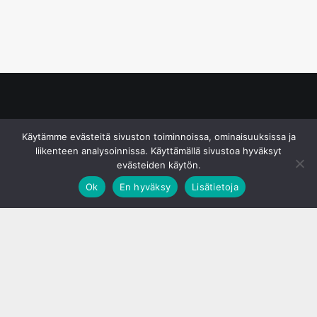
© S&J Media Oy
Käytämme evästeitä sivuston toiminnoissa, ominaisuuksissa ja
liikenteen analysoinnissa. Käyttämällä sivustoa hyväksyt
evästeiden käytön.
Ok
En hyväksy
Lisätietoja
;