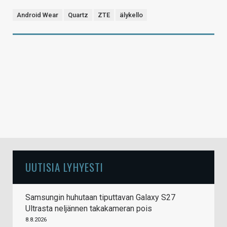
Android Wear
Quartz
ZTE
älykello
UUTISIA LYHYESTI
Samsungin huhutaan tiputtavan Galaxy S27
Ultrasta neljännen takakameran pois
8.8.2026