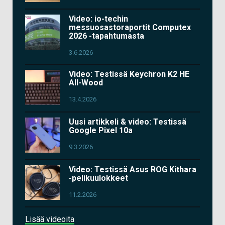
Video: io-techin
messuosastoraportit Computex
2026 -tapahtumasta
3.6.2026
Video: Testissä Keychron K2 HE
All-Wood
13.4.2026
Uusi artikkeli & video: Testissä
Google Pixel 10a
9.3.2026
Video: Testissä Asus ROG Kithara
-pelikuulokkeet
11.2.2026
Lisää videoita