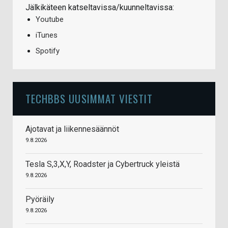
Jälkikäteen katseltavissa/kuunneltavissa:
Youtube
iTunes
Spotify
TECHBBS UUSIMMAT VIESTIT
Ajotavat ja liikennesäännöt
9.8.2026
Tesla S,3,X,Y, Roadster ja Cybertruck yleistä
9.8.2026
Pyöräily
9.8.2026