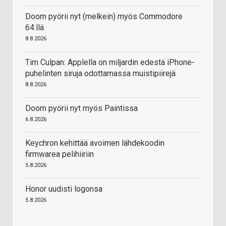
Doom pyörii nyt (melkein) myös Commodore
64:llä
8.8.2026
Tim Culpan: Applella on miljardin edestä iPhone-
puhelinten siruja odottamassa muistipiirejä
8.8.2026
Doom pyörii nyt myös Paintissa
6.8.2026
Keychron kehittää avoimen lähdekoodin
firmwarea pelihiiriin
5.8.2026
Honor uudisti logonsa
5.8.2026