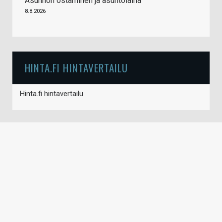
Asunnon ostaminen ja asuntolaina
8.8.2026
HINTA.FI HINTAVERTAILU
Hinta.fi hintavertailu