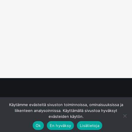
© S&J Media Oy
Käytämme evästeitä sivuston toiminnoissa, ominaisuuksissa ja
liikenteen analysoinnissa. Käyttämällä sivustoa hyväksyt
evästeiden käytön.
Ok
En hyväksy
Lisätietoja