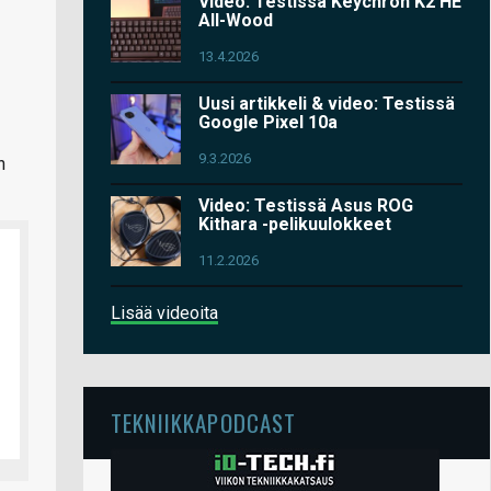
Video: Testissä Keychron K2 HE
All-Wood
13.4.2026
Uusi artikkeli & video: Testissä
Google Pixel 10a
9.3.2026
n
Video: Testissä Asus ROG
Kithara -pelikuulokkeet
11.2.2026
Lisää videoita
TEKNIIKKAPODCAST