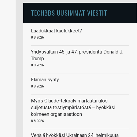
TECHBBS UUSIMMAT VIESTIT
Laadukkaat kuulokkeet?
8.8.2026
Yhdysvaltain 45. ja 47. presidentti Donald J.
Trump
8.8.2026
Elämän synty
8.8.2026
Myös Claude-tekoäly murtautui ulos
suljetusta testiympäristöstä – hyökkäsi
kolmeen organisaatioon
8.8.2026
Venäjä hyökkäsi Ukrainaan 24. helmikuuta