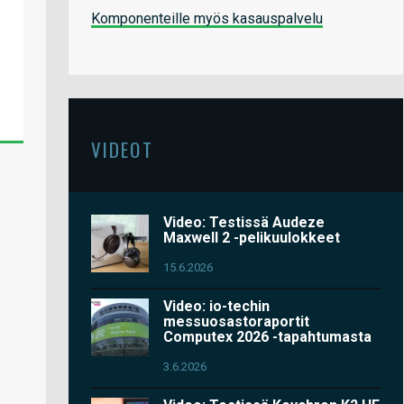
Komponenteille myös kasauspalvelu
VIDEOT
Video: Testissä Audeze
Maxwell 2 -pelikuulokkeet
15.6.2026
Video: io-techin
messuosastoraportit
Computex 2026 -tapahtumasta
3.6.2026