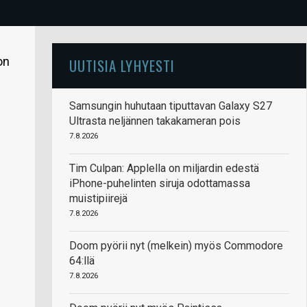
on
UUTISIA LYHYESTI
Samsungin huhutaan tiputtavan Galaxy S27
Ultrasta neljännen takakameran pois
7.8.2026
Tim Culpan: Applella on miljardin edestä
iPhone-puhelinten siruja odottamassa
muistipiirejä
7.8.2026
Doom pyörii nyt (melkein) myös Commodore
64:llä
7.8.2026