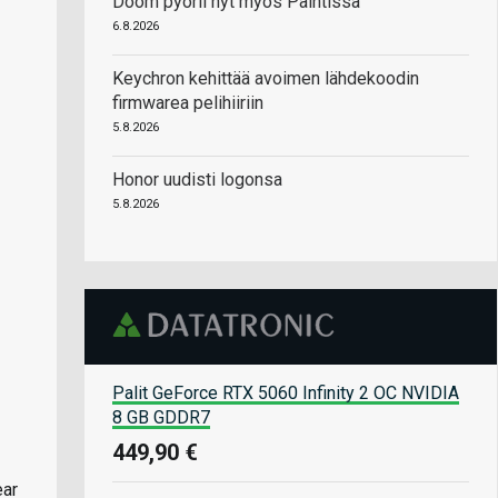
Doom pyörii nyt myös Paintissa
6.8.2026
Keychron kehittää avoimen lähdekoodin
firmwarea pelihiiriin
5.8.2026
Honor uudisti logonsa
5.8.2026
Palit GeForce RTX 5060 Infinity 2 OC NVIDIA
8 GB GDDR7
449,90 €
ear