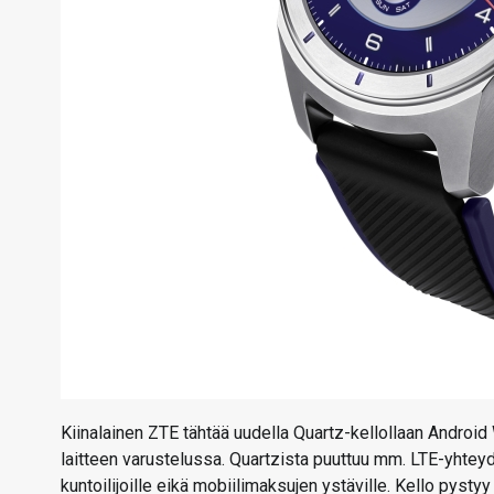
Kiinalainen ZTE tähtää uudella Quartz-kellollaan Android 
laitteen varustelussa. Quartzista puuttuu mm. LTE-yhteyd
kuntoilijoille eikä mobiilimaksujen ystäville. Kello pyst