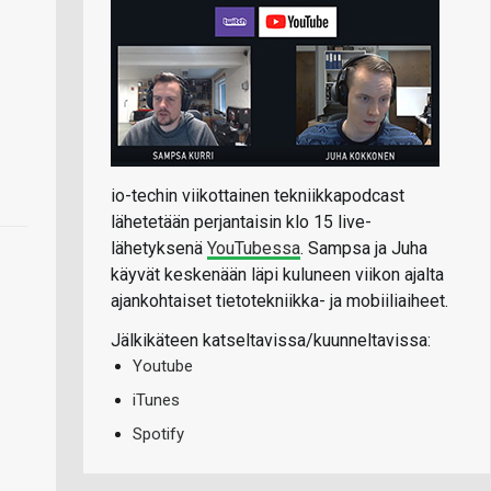
io-techin viikottainen tekniikkapodcast
lähetetään perjantaisin klo 15 live-
lähetyksenä
YouTubessa
. Sampsa ja Juha
käyvät keskenään läpi kuluneen viikon ajalta
ajankohtaiset tietotekniikka- ja mobiiliaiheet.
Jälkikäteen katseltavissa/kuunneltavissa:
Youtube
iTunes
Spotify