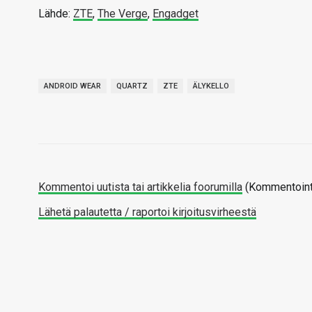
Lähde:
ZTE
,
The Verge
,
Engadget
ANDROID WEAR
QUARTZ
ZTE
ÄLYKELLO
Kommentoi uutista tai artikkelia foorumilla
(Kommentointi
Lähetä palautetta / raportoi kirjoitusvirheestä