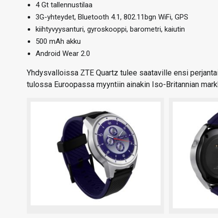
4 Gt tallennustilaa
3G-yhteydet, Bluetooth 4.1, 802.11bgn WiFi, GPS
kiihtyvyysanturi, gyroskooppi, barometri, kaiutin
500 mAh akku
Android Wear 2.0
Yhdysvalloissa ZTE Quartz tulee saataville ensi perjantai
tulossa Euroopassa myyntiin ainakin Iso-Britannian markk