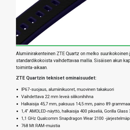
Alumiinirakenteinen ZTE Quartz on melko suurikokoinen j
standardikokoista vaihdettavaa mallia. Sisäisen akun kapa
toiminta-aikaan.
ZTE Quartzin tekniset ominaisuudet:
IP67-suojaus, alumiinikuoret, muovinen takakuori
Vaihdettava 22 mm leveä silikonihihna
Halkaisija 45,7 mm, paksuus 14,5 mm, paino 89 grammaa
1,4″ AMOLED-näyttö, halkaisija 400 pikseliä, Gorilla Glass 3
1,1 GHz Qualcomm Snapdragon Wear 2100 -järjestelmäpii
768 Mt RAM-muistia