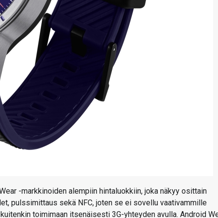
Wear -markkinoiden alempiin hintaluokkiin, joka näkyy osittain
et, pulssimittaus sekä NFC, joten se ei sovellu vaativammille
yy kuitenkin toimimaan itsenäisesti 3G-yhteyden avulla. Android W