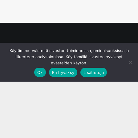
© S&J Media Oy
Käytämme evästeitä sivuston toiminnoissa, ominaisuuksissa ja
liikenteen analysoinnissa. Käyttämällä sivustoa hyväksyt
evästeiden käytön.
Ok
En hyväksy
Lisätietoja
;