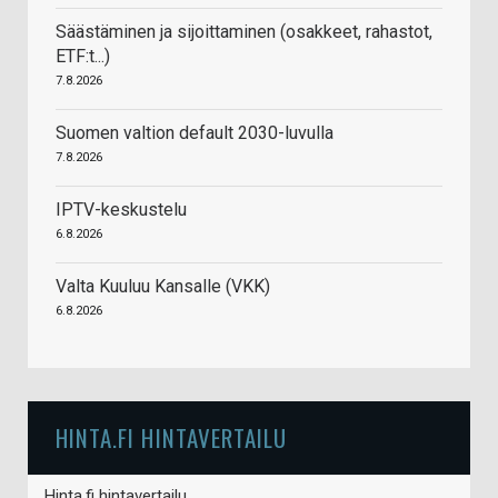
Säästäminen ja sijoittaminen (osakkeet, rahastot,
ETF:t...)
7.8.2026
Suomen valtion default 2030-luvulla
7.8.2026
IPTV-keskustelu
6.8.2026
Valta Kuuluu Kansalle (VKK)
6.8.2026
HINTA.FI HINTAVERTAILU
Hinta.fi hintavertailu