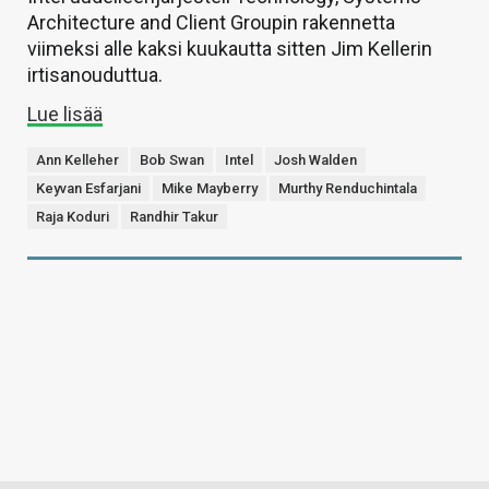
Architecture and Client Groupin rakennetta
viimeksi alle kaksi kuukautta sitten Jim Kellerin
irtisanouduttua.
Lue lisää
Ann Kelleher
Bob Swan
Intel
Josh Walden
Keyvan Esfarjani
Mike Mayberry
Murthy Renduchintala
Raja Koduri
Randhir Takur