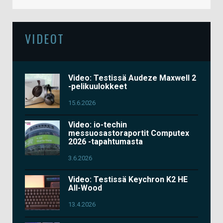
VIDEOT
Video: Testissä Audeze Maxwell 2
-pelikuulokkeet
15.6.2026
Video: io-techin
messuosastoraportit Computex
2026 -tapahtumasta
3.6.2026
Video: Testissä Keychron K2 HE
All-Wood
13.4.2026