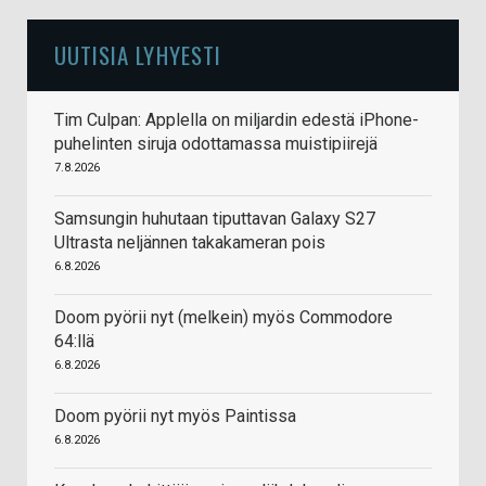
UUTISIA LYHYESTI
Tim Culpan: Applella on miljardin edestä iPhone-
puhelinten siruja odottamassa muistipiirejä
7.8.2026
Samsungin huhutaan tiputtavan Galaxy S27
Ultrasta neljännen takakameran pois
6.8.2026
Doom pyörii nyt (melkein) myös Commodore
64:llä
6.8.2026
Doom pyörii nyt myös Paintissa
6.8.2026