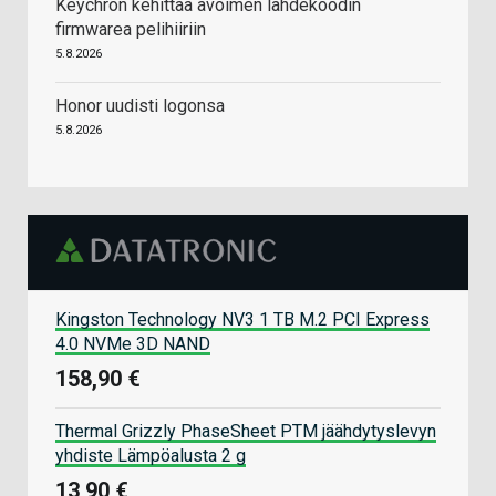
Keychron kehittää avoimen lähdekoodin
firmwarea pelihiiriin
5.8.2026
Honor uudisti logonsa
5.8.2026
Kingston Technology NV3 1 TB M.2 PCI Express
4.0 NVMe 3D NAND
158,90 €
Thermal Grizzly PhaseSheet PTM jäähdytyslevyn
yhdiste Lämpöalusta 2 g
13,90 €