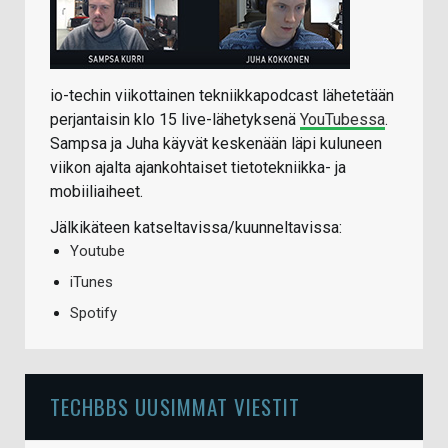
io-techin viikottainen tekniikkapodcast lähetetään
perjantaisin klo 15 live-lähetyksenä
YouTubessa
.
Sampsa ja Juha käyvät keskenään läpi kuluneen
viikon ajalta ajankohtaiset tietotekniikka- ja
mobiiliaiheet.
Jälkikäteen katseltavissa/kuunneltavissa:
Youtube
iTunes
Spotify
TECHBBS UUSIMMAT VIESTIT