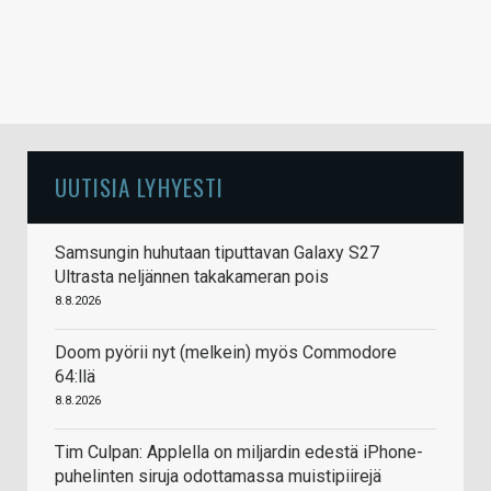
UUTISIA LYHYESTI
Samsungin huhutaan tiputtavan Galaxy S27
Ultrasta neljännen takakameran pois
8.8.2026
Doom pyörii nyt (melkein) myös Commodore
64:llä
8.8.2026
Tim Culpan: Applella on miljardin edestä iPhone-
puhelinten siruja odottamassa muistipiirejä