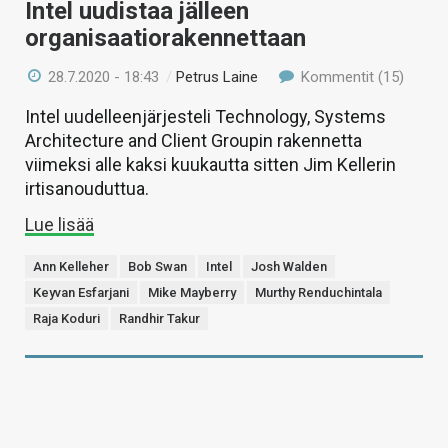
Intel uudistaa jälleen
organisaatiorakennettaan
28.7.2020 - 18:43
/
Petrus Laine
Kommentit (15)
Intel uudelleenjärjesteli Technology, Systems
Architecture and Client Groupin rakennetta
viimeksi alle kaksi kuukautta sitten Jim Kellerin
irtisanouduttua.
Lue lisää
Ann Kelleher
Bob Swan
Intel
Josh Walden
Keyvan Esfarjani
Mike Mayberry
Murthy Renduchintala
Raja Koduri
Randhir Takur