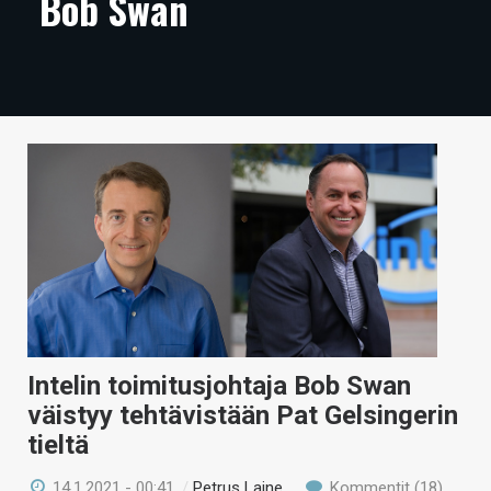
Bob Swan
ARTIKKELIT
VIDEOT
TECHBBS
TIETOA
HINTA.FI
KAUPPA
VAIHDA TEEMA
Intelin toimitusjohtaja Bob Swan
väistyy tehtävistään Pat Gelsingerin
HAKU
tieltä
14.1.2021 - 00:41
/
Petrus Laine
Kommentit (18)