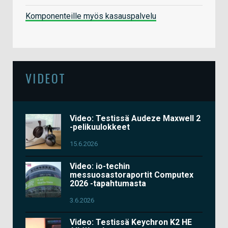
Komponenteille myös kasauspalvelu
VIDEOT
Video: Testissä Audeze Maxwell 2
-pelikuulokkeet
15.6.2026
Video: io-techin
messuosastoraportit Computex
2026 -tapahtumasta
3.6.2026
Video: Testissä Keychron K2 HE