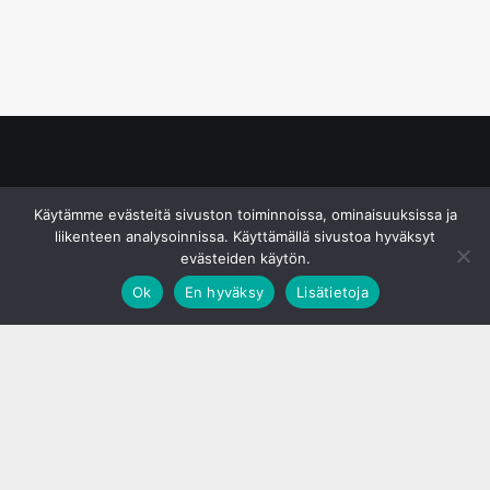
© S&J Media Oy
Käytämme evästeitä sivuston toiminnoissa, ominaisuuksissa ja
liikenteen analysoinnissa. Käyttämällä sivustoa hyväksyt
evästeiden käytön.
Ok
En hyväksy
Lisätietoja
;