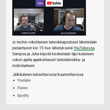
io-techin viikottainen tekniikkapodcast lähetetään
perjantaisin klo 15 live-lähetyksenä
YouTubessa
.
Sampsa ja Juha käyvät keskenään läpi kuluneen
viikon ajalta ajankohtaiset tietotekniikka- ja
mobiiliaiheet.
Jälkikäteen katseltavissa/kuunneltavissa:
Youtube
iTunes
Spotify