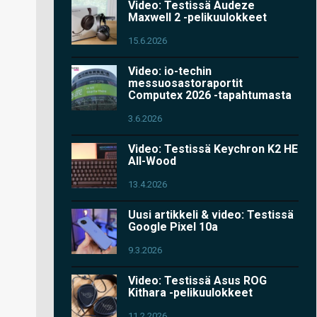
Video: Testissä Audeze
Maxwell 2 -pelikuulokkeet
15.6.2026
Video: io-techin
messuosastoraportit
Computex 2026 -tapahtumasta
3.6.2026
Video: Testissä Keychron K2 HE
All-Wood
13.4.2026
Uusi artikkeli & video: Testissä
Google Pixel 10a
9.3.2026
Video: Testissä Asus ROG
Kithara -pelikuulokkeet
11.2.2026