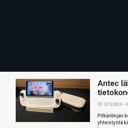
Antec l
tietokon
22.5.2024 - 
Pitkänlinjan 
yhteistyötä k