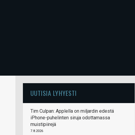
UUTISIA LYHYESTI
Tim Culpan: Applella on miljardin edestä
iPhone-puhelinten siruja odottamassa
muistipiirejä
7.8.2026