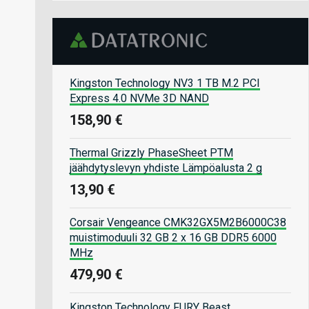
Kingston Technology NV3 1 TB M.2 PCI
Express 4.0 NVMe 3D NAND
158,90 €
Thermal Grizzly PhaseSheet PTM
jäähdytyslevyn yhdiste Lämpöalusta 2 g
13,90 €
Corsair Vengeance CMK32GX5M2B6000C38
muistimoduuli 32 GB 2 x 16 GB DDR5 6000
MHz
479,90 €
Kingston Technology FURY Beast