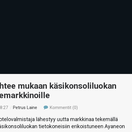
ähtee mukaan käsikonsoliluokan
emarkkinoille
08:27
/
Petrus Laine
Kommentit (0)
kotelovalmistaja lähestyy uutta markkinaa tekemällä
äsikonsoliluokan tietokoneisiin erikoistuneen Ayaneon