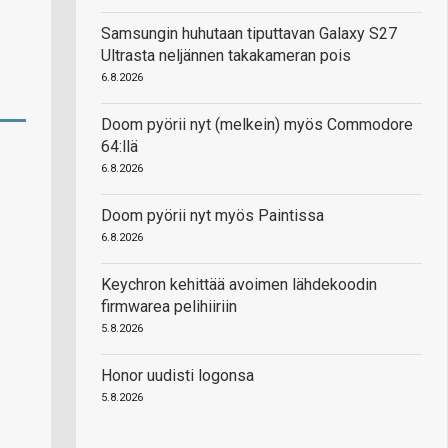
Samsungin huhutaan tiputtavan Galaxy S27
Ultrasta neljännen takakameran pois
6.8.2026
Doom pyörii nyt (melkein) myös Commodore
64:llä
6.8.2026
Doom pyörii nyt myös Paintissa
6.8.2026
Keychron kehittää avoimen lähdekoodin
firmwarea pelihiiriin
5.8.2026
Honor uudisti logonsa
5.8.2026