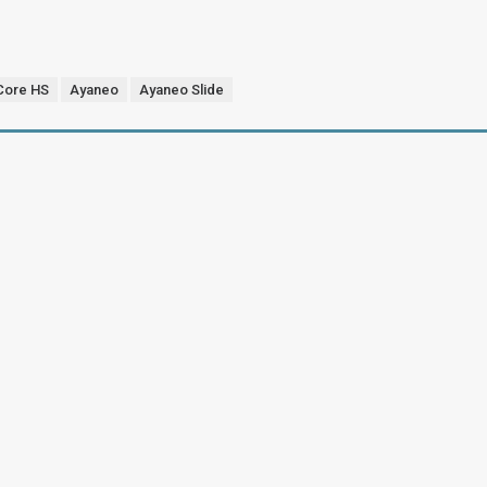
Core HS
Ayaneo
Ayaneo Slide