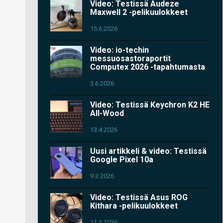
Video: Testissä Audeze
Maxwell 2 -pelikuulokkeet
15.6.2026
Video: io-techin
messuosastoraportit
Computex 2026 -tapahtumasta
3.6.2026
Video: Testissä Keychron K2 HE
All-Wood
13.4.2026
Uusi artikkeli & video: Testissä
Google Pixel 10a
9.3.2026
Video: Testissä Asus ROG
Kithara -pelikuulokkeet
11.2.2026