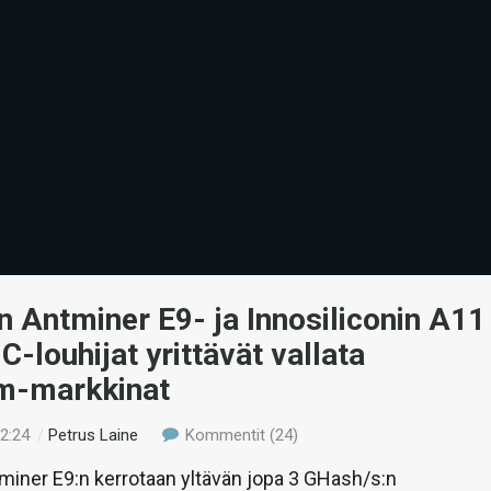
n Antminer E9- ja Innosiliconin A11
C-louhijat yrittävät vallata
m-markkinat
22:24
/
Petrus Laine
Kommentit (24)
miner E9:n kerrotaan yltävän jopa 3 GHash/s:n