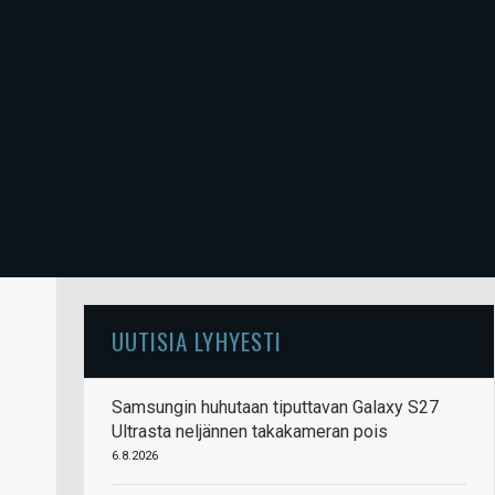
UUTISIA LYHYESTI
Samsungin huhutaan tiputtavan Galaxy S27
Ultrasta neljännen takakameran pois
6.8.2026