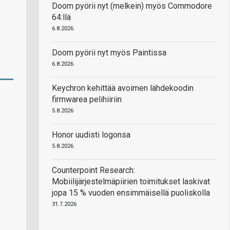
Doom pyörii nyt (melkein) myös Commodore
64:llä
6.8.2026
Doom pyörii nyt myös Paintissa
6.8.2026
Keychron kehittää avoimen lähdekoodin
firmwarea pelihiiriin
5.8.2026
Honor uudisti logonsa
5.8.2026
Counterpoint Research:
Mobiilijärjestelmäpiirien toimitukset laskivat
jopa 15 % vuoden ensimmäisellä puoliskolla
31.7.2026