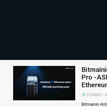
Bitmaini
Pro -ASI
Ethereu
27.4.2021 - 
Bitmainin Ant