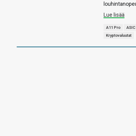
louhintanopeu
Lue lisää
A11 Pro
ASIC
Kryptovaluutat