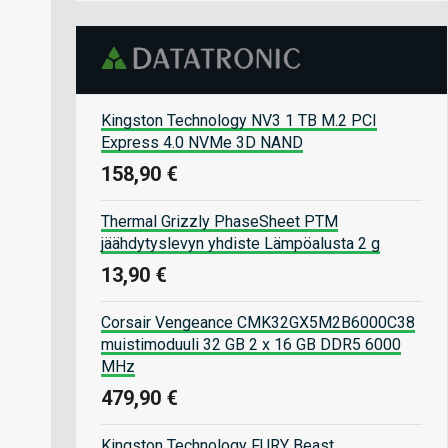
Kingston Technology NV3 1 TB M.2 PCI
Express 4.0 NVMe 3D NAND
158,90 €
Thermal Grizzly PhaseSheet PTM
jäähdytyslevyn yhdiste Lämpöalusta 2 g
13,90 €
Corsair Vengeance CMK32GX5M2B6000C38
muistimoduuli 32 GB 2 x 16 GB DDR5 6000
MHz
479,90 €
Kingston Technology FURY Beast